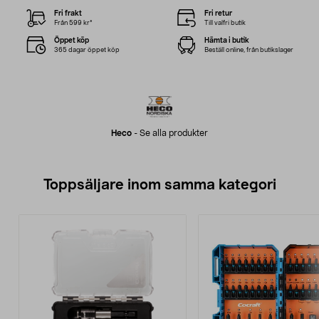
Fri frakt
Fri retur
Från 599 kr*
Till valfri butik
Öppet köp
Hämta i butik
365 dagar öppet köp
Beställ online, från butikslager
Heco
-
Se alla produkter
Toppsäljare inom samma kategori