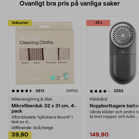
Ovanligt bra pris på vanliga saker
Kolla priset
-25%
4.0av 5 stjärnor
recensioner
4.5av 5 stjärnor
recensio
3813
3252
(9,97/st)
Köksrengöring & disk
Klädvård
Mikrofiberduk 32 x 31 cm, 4-
Noppborttagare batter
pack
Vårda kläder och andra tex
ta bort noppor och ludd.
Aftonbladets "självklara favorit” i
Noppborttagaren fräs...
test av d...
Utförande:
Grå/beige
39,90
149,90