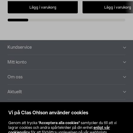
Lägg i varukorg
Lägg i varukorg
Sidfot
Kundservice
Mitt konto
Om oss
Aktuellt
Våra bolag
Vi på Clas Ohlson använder cookies
Hitta butik
Genom att trycka
”Acceptera alla cookies”
samtycker du till att vi
lagrar cookies och andra spårtekniker på din enhet
enligt vår
cookiepolicy
för att förbättra upplevelsen på vår webbplats,