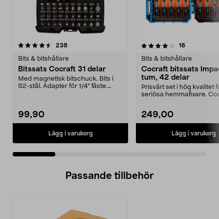
4.0 av 5 stjärnor
recensioner
4.5 av 5 stjärnor
recensioner
238
16
Bits & bitshållare
Bits & bitshållare
Bitssats Cocraft 31 delar
Cocraft bitssats Impac
tum, 42 delar
Med magnetisk bitschuck. Bits i
S2-stål. Adapter för 1/4" fäste.
Prisvärt set i hög kvalitet f
Levereras i låd...
seriösa hemmafixare. Coc
bitssats Impact – k...
99,90
249,00
Lägg i varukorg
Lägg i varukorg
Passande tillbehör