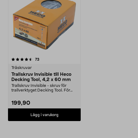
recensioner
73
Träskruvar
Trallskruv Invisible till Heco
Decking Tool, 4,2 x 60 mm
Trallskruv Invisible - skruv för
trallverktyget Decking Tool. För
dolt skruvmont...
199,90
Lägg i varukorg