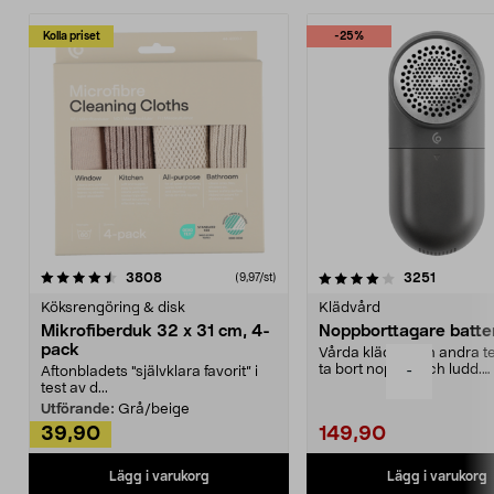
Kolla priset
-25%
4.0av 5 stjärnor
recensioner
4.5av 5 stjärnor
recensio
3808
3251
(9,97/st)
Köksrengöring & disk
Klädvård
Mikrofiberduk 32 x 31 cm, 4-
Noppborttagare batter
pack
Vårda kläder och andra tex
ta bort noppor och ludd.
-
Aftonbladets "självklara favorit” i
Noppborttagaren fräs...
test av d...
Utförande:
Grå/beige
39,90
149,90
Lägg i varukorg
Lägg i varukorg