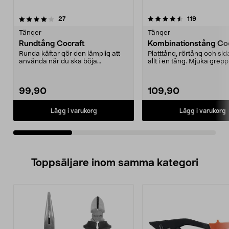
4.5av 5 stjärnor
recensioner
4.5av 5 stjärnor
recensione
27
119
Tänger
Tänger
Rundtång Cocraft
Kombinationstång Co
Runda käftar gör den lämplig att
Platttång, rörtång och sid
använda när du ska böja
allt i en tång. Mjuka grep
ståltrådar m.m. vid smy...
för bekväm...
99,90
109,90
Lägg i varukorg
Lägg i varukorg
Toppsäljare inom samma kategori