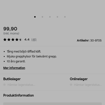
99,90
(inkl. moms)
4.4
(
41
)
Artikelnr:
30-9705
Tång med böjd räfflad käft.
Mjuka grepphylsor för bekvämt grepp.
10 års garanti.
Mer information
Butikslager
Onlinelager
Hämtar lagerstatus...
Hämtar lagerstatus...
Produktinformation