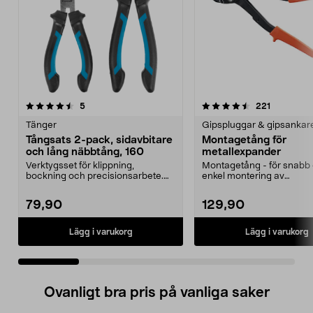
4.5 av 5 stjärnor
recensioner
4.5 av 5 stjärnor
recensione
5
221
Tänger
Gipspluggar & gipsankar
Tångsats 2-pack, sidavbitare
Montagetång för
och lång näbbtång, 160
metallexpander
Verktygsset för klippning,
Montagetång - för snabb
bockning och precisionsarbete.
enkel montering av
Tångsats 2-pack med si...
metallexpander. Gör att inf
79,90
129,90
Lägg i varukorg
Lägg i varukorg
Ovanligt bra pris på vanliga saker