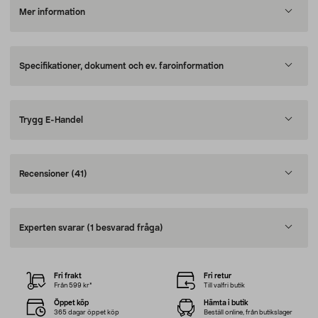
Mer information
Specifikationer, dokument och ev. faroinformation
Trygg E-Handel
Recensioner
(41)
Experten svarar
(1 besvarad fråga)
Fri frakt
Fri retur
Från 599 kr*
Till valfri butik
Öppet köp
Hämta i butik
365 dagar öppet köp
Beställ online, från butikslager