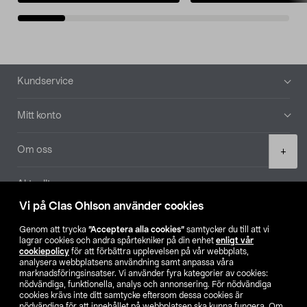
Sidfot
Kundservice
Mitt konto
Product
Om oss
+
quantity
Aktuellt
Vi på Clas Ohlson använder cookies
Våra bolag
Genom att trycka
”Acceptera alla cookies”
samtycker du till att vi
lagrar cookies och andra spårtekniker på din enhet
enligt vår
Hitta butik
cookiepolicy
för att förbättra upplevelsen på vår webbplats,
analysera webbplatsens användning samt anpassa våra
marknadsföringsinsatser. Vi använder fyra kategorier av cookies:
nödvändiga, funktionella, analys och annonsering. För nödvändiga
SE
NO
FI
cookies krävs inte ditt samtycke eftersom dessa cookies är
nödvändiga för att innehållet på webbplatsen ska kunna fungera. Om