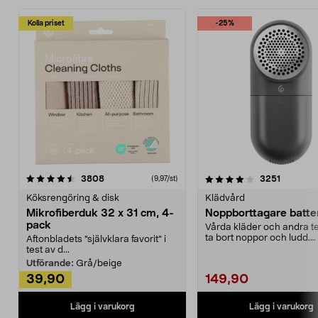
Kolla priset
-25%
4.0av 5 stjärnor
recensioner
4.5av 5 stjärnor
recensio
3808
3251
(9,97/st)
Köksrengöring & disk
Klädvård
Mikrofiberduk 32 x 31 cm, 4-
Noppborttagare batter
pack
Vårda kläder och andra tex
ta bort noppor och ludd.
Aftonbladets "självklara favorit” i
Noppborttagaren fräs...
test av d...
Utförande:
Grå/beige
39,90
149,90
Lägg i varukorg
Lägg i varukorg