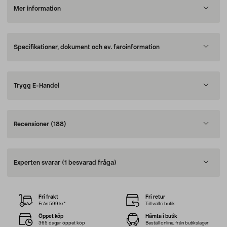
Mer information
Specifikationer, dokument och ev. faroinformation
Trygg E-Handel
Recensioner
(188)
Experten svarar
(1 besvarad fråga)
Fri frakt
Fri retur
Från 599 kr*
Till valfri butik
Öppet köp
Hämta i butik
365 dagar öppet köp
Beställ online, från butikslager