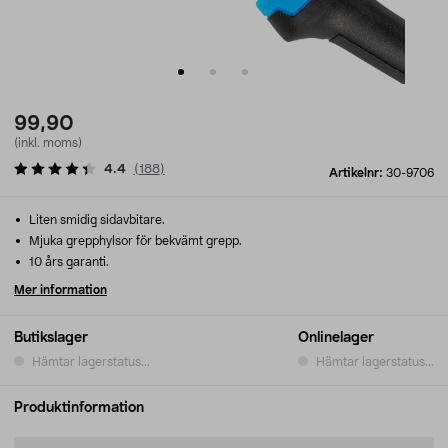
99,90
(inkl. moms)
4.4
(
188
)
Artikelnr:
30-9706
Liten smidig sidavbitare.
Mjuka grepphylsor för bekvämt grepp.
10 års garanti.
Mer information
Butikslager
Onlinelager
Hämtar lagerstatus...
Hämtar lagerstatus...
Produktinformation