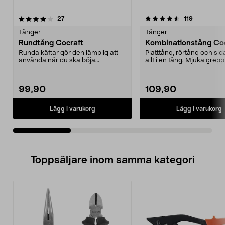
4.5av 5 stjärnor
recensioner
4.5av 5 stjärnor
recensione
27
119
Tänger
Tänger
Rundtång Cocraft
Kombinationstång Co
Runda käftar gör den lämplig att
Platttång, rörtång och sid
använda när du ska böja
allt i en tång. Mjuka grep
ståltrådar m.m. vid smy...
för bekväm...
99,90
109,90
Lägg i varukorg
Lägg i varukorg
Toppsäljare inom samma kategori