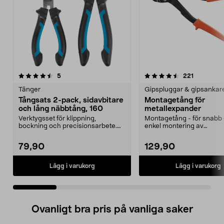
4.5 av 5 stjärnor
recensioner
4.5 av 5 stjärnor
recensione
5
221
Tänger
Gipspluggar & gipsankar
Tångsats 2-pack, sidavbitare
Montagetång för
och lång näbbtång, 160
metallexpander
Verktygsset för klippning,
Montagetång - för snabb
bockning och precisionsarbete.
enkel montering av
Tångsats 2-pack med si...
metallexpander. Gör att inf
79,90
129,90
Lägg i varukorg
Lägg i varukorg
Ovanligt bra pris på vanliga saker