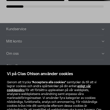
Sidfot
Kundservice
Mitt konto
Om oss
Aktuellt
Vi på Clas Ohlson använder cookies
Våra bolag
Genom att trycka
”Acceptera alla cookies”
samtycker du till att vi
lagrar cookies och andra spårtekniker på din enhet
enligt vår
Hitta butik
cookiepolicy
för att förbättra upplevelsen på vår webbplats,
analysera webbplatsens användning samt anpassa våra
marknadsföringsinsatser. Vi använder fyra kategorier av cookies:
nödvändiga, funktionella, analys och annonsering. För nödvändiga
SE
NO
FI
cookies krävs inte ditt samtycke eftersom dessa cookies är
nödvändiga för att innehållet på webbplatsen ska kunna fungera. Om