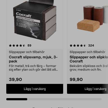
4.5 av 5 stjärnor
recensioner
4.0 av 5 stjärnor
recension
89
324
Slippapper och tillbehör
Slippapper och tillbehör
Cocraft slipsvamp, mjuk, 3-
Slippapper och slipkl
pack
Cocraft
För metall, trä och färg – formar
Bekväm slipkloss och 3 sli
sig efter ytan och gör det lätt att
grov, medium och fin.
slipa. Coc...
39,90
99,90
Lägg i varukorg
Lägg i varukorg