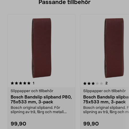
Passande tillbehör
3.0av 5 stjärnor
recensioner
3.0av 5 stjärnor
recensioner
1
2
Slippapper och tillbehör
Slippapper och tillbehör
Bosch Bandslip slipband P80,
Bosch Bandslip slipba
75x533 mm, 3-pack
75x533 mm, 3-pack
Bosch original slipband. För
Bosch original slipband. 
slipning av trä, färg och metall.
slipning av trä, färg och me
Tillverkad i Schw...
Tillverkad i Schw...
99,90
99,90