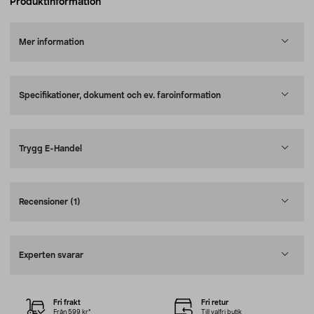
Produktinformation
Mer information
Specifikationer, dokument och ev. faroinformation
Trygg E-Handel
Recensioner
(1)
Experten svarar
Fri frakt
Fri retur
Från 599 kr*
Till valfri butik