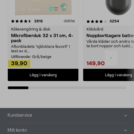
4.0av 5 stjärnor
recensioner
4.5av 5 stjärnor
recensio
3816
3254
(9,97/st)
Köksrengöring & disk
Klädvård
Mikrofiberduk 32 x 31 cm, 4-
Noppborttagare batter
pack
Vårda kläder och andra tex
ta bort noppor och ludd.
Aftonbladets "självklara favorit” i
Noppborttagaren fräs...
test av d...
Utförande:
Grå/beige
-
39,90
149,90
Lägg i varukorg
Lägg i varukorg
Sidfot
Kundservice
Mitt konto