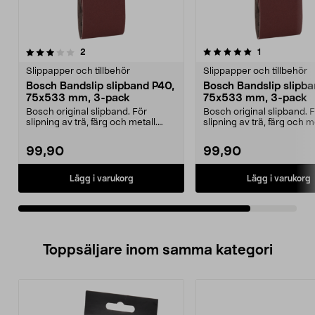
5.0av 5 stjärnor
recensioner
recensioner
2
1
Slippapper och tillbehör
Slippapper och tillbehör
Bosch Bandslip slipband P40,
Bosch Bandslip slipba
75x533 mm, 3-pack
75x533 mm, 3-pack
Bosch original slipband. För
Bosch original slipband. 
slipning av trä, färg och metall.
slipning av trä, färg och me
Tillverkad i Schw...
Tillverkad i Schw...
99,90
99,90
Lägg i varukorg
Lägg i varukorg
Toppsäljare inom samma kategori