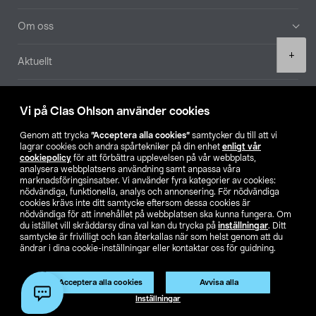
Om oss
Product
+
Aktuellt
quantity
Våra bolag
Vi på Clas Ohlson använder cookies
Hitta butik
Genom att trycka
”Acceptera alla cookies”
samtycker du till att vi
lagrar cookies och andra spårtekniker på din enhet
enligt vår
cookiepolicy
för att förbättra upplevelsen på vår webbplats,
SE
NO
FI
analysera webbplatsens användning samt anpassa våra
marknadsföringsinsatser. Vi använder fyra kategorier av cookies:
nödvändiga, funktionella, analys och annonsering. För nödvändiga
cookies krävs inte ditt samtycke eftersom dessa cookies är
nödvändiga för att innehållet på webbplatsen ska kunna fungera. Om
du istället vill skräddarsy dina val kan du trycka på
inställningar
. Ditt
samtycke är frivilligt och kan återkallas när som helst genom att du
ändrar i dina cookie-inställningar eller kontaktar oss för guidning.
Köpvillkor
Privacy statement
Klubbvillkor
För företag
Ändra till priser exklusive moms
Acceptera alla cookies
Avvisa alla
Lägg i varukorg
(1)
Inställningar