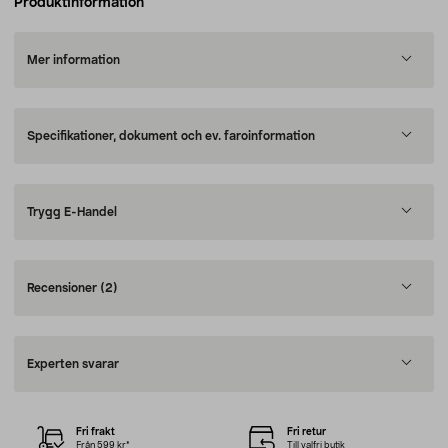
Produktinformation
Mer information
Specifikationer, dokument och ev. faroinformation
Trygg E-Handel
Recensioner
(2)
Experten svarar
Fri frakt
Fri retur
Från 599 kr*
Till valfri butik