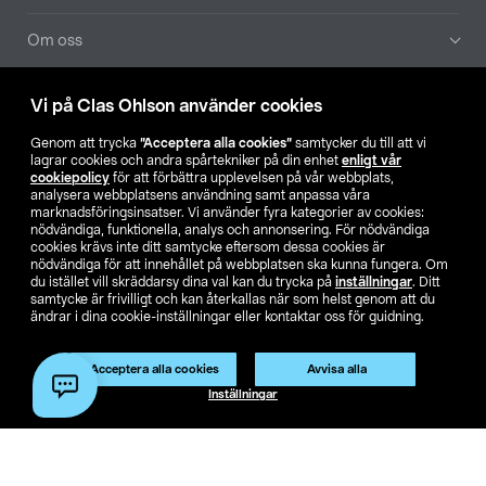
Om oss
Aktuellt
Vi på Clas Ohlson använder cookies
Genom att trycka
”Acceptera alla cookies”
samtycker du till att vi
Våra bolag
lagrar cookies och andra spårtekniker på din enhet
enligt vår
cookiepolicy
för att förbättra upplevelsen på vår webbplats,
analysera webbplatsens användning samt anpassa våra
Hitta butik
marknadsföringsinsatser. Vi använder fyra kategorier av cookies:
nödvändiga, funktionella, analys och annonsering. För nödvändiga
cookies krävs inte ditt samtycke eftersom dessa cookies är
SE
NO
FI
nödvändiga för att innehållet på webbplatsen ska kunna fungera. Om
du istället vill skräddarsy dina val kan du trycka på
inställningar
. Ditt
samtycke är frivilligt och kan återkallas när som helst genom att du
ändrar i dina cookie-inställningar eller kontaktar oss för guidning.
Acceptera alla cookies
Avvisa alla
Inställningar
Köpvillkor
Privacy statement
Klubbvillkor
För företag
Ändra till priser exklusive moms