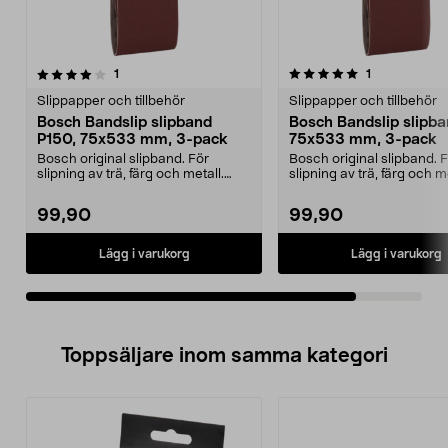
5.0av 5 stjärnor
recensioner
recensioner
1
1
Slippapper och tillbehör
Slippapper och tillbehör
Bosch Bandslip slipband
Bosch Bandslip slipba
P150, 75x533 mm, 3-pack
75x533 mm, 3-pack
Bosch original slipband. För
Bosch original slipband. 
slipning av trä, färg och metall.
slipning av trä, färg och me
Tillverkad i Schw...
Tillverkad i Schw...
99,90
99,90
Lägg i varukorg
Lägg i varukorg
Toppsäljare inom samma kategori