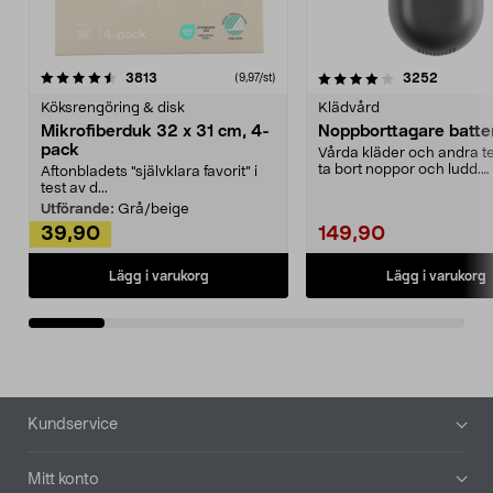
4.0av 5 stjärnor
recensioner
4.5av 5 stjärnor
recensio
3813
3252
(9,97/st)
Köksrengöring & disk
Klädvård
Mikrofiberduk 32 x 31 cm, 4-
Noppborttagare batter
pack
Vårda kläder och andra tex
ta bort noppor och ludd.
Aftonbladets "självklara favorit” i
Noppborttagaren fräs...
test av d...
Utförande:
Grå/beige
39,90
149,90
Lägg i varukorg
Lägg i varukorg
Sidfot
Kundservice
Mitt konto