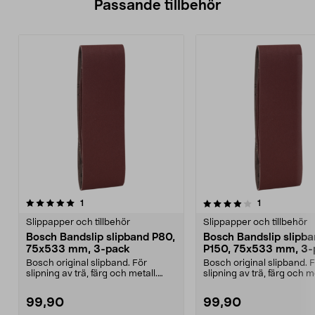
Passande tillbehör
4.0av 5 stjärnor
recensioner
5.0av 5 stjärnor
recensioner
1
1
Slippapper och tillbehör
Slippapper och tillbehör
Bosch Bandslip slipband P80,
Bosch Bandslip slipb
75x533 mm, 3-pack
P150, 75x533 mm, 3-
Bosch original slipband. För
Bosch original slipband. 
slipning av trä, färg och metall.
slipning av trä, färg och me
Tillverkad i Schw...
Tillverkad i Schw...
99,90
99,90