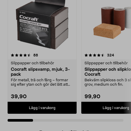
4.5 av 5 stjärnor
recensioner
4.5 av 5 stjärnor
recension
88
324
Slippapper och tillbehör
Slippapper och tillbehör
Cocraft slipsvamp, mjuk, 3-
Slippapper och slipkl
pack
Cocraft
För metall, trä och färg – formar
Bekväm slipkloss och 3 sli
sig efter ytan och gör det lätt att
grov, medium och fin.
slipa. Coc...
39,90
99,90
Lägg i varukorg
Lägg i varukorg