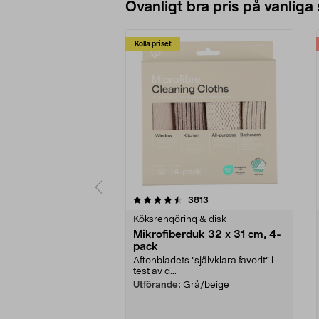
Ovanligt bra pris på vanliga
Kolla priset
5av 5 stjärnor
4.0av 5 stjärnor
recensioner
3813
Köksrengöring & disk
Mikrofiberduk 32 x 31 cm, 4-
pack
Aftonbladets "självklara favorit” i
test av d...
Utförande:
Grå/beige