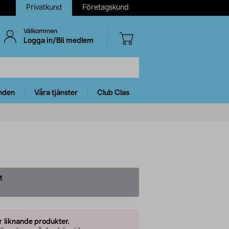
Privatkund
Företagskund
Välkommen
Logga in/Bli medlem
nden
Våra tjänster
Club Clas
t
er
liknande produkter.