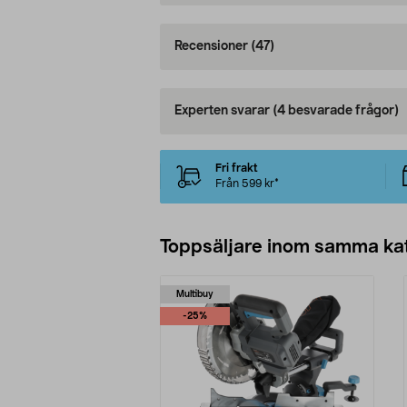
Recensioner
(47)
Experten svarar
(4 besvarade frågor)
Fri frakt
Från 599 kr*
Toppsäljare inom samma ka
Multibuy
-25%