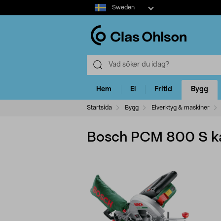
Select
Sweden
market
Hem
El
Fritid
Bygg
Startsida
Bygg
Elverktyg & maskiner
Bosch PCM 800 S ka