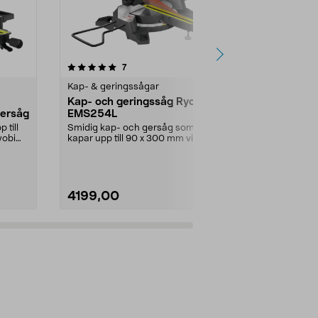
4.5 av 5 stjärnor
recensioner
5.0
7
7
Kap- & geringssågar
Kap- & gerin
Kap- och geringssåg Ryobi
Ryobi EMS2
gersåg
EMS254L
geringssåg
 till
Smidig kap- och gersåg som
Kompakt och k
yobi
kapar upp till 90 x 300 mm vid 90°.
till 70 x 270 
Geringsvinklar ti...
Ryobi EMS216L
4199,00
3399,00