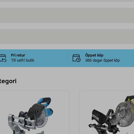
Fri retur
Öppet köp
Till valfri butik
365 dagar öppet köp
tegori