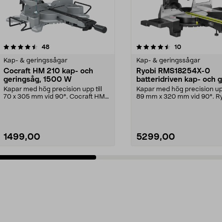
4.5 av 5 stjärnor
recensioner
5.0 av 5 stjärnor
recensioner
48
10
Kap- & geringssågar
Kap- & geringssågar
Cocraft HM 210 kap- och
Ryobi RMS18254X-0
geringsåg, 1500 W
batteridriven kap- och 
Kapar med hög precision upp till
Kapar med hög precision upp
70 x 305 mm vid 90°. Cocraft HM
89 mm x 320 mm vid 90°. R
210 – kraftfull...
RMS18254X-0 – kra...
1499,00
5299,00