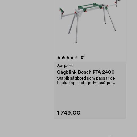
5av 5 stjärnor
recensioner
21
Sågbord
Sågbänk Bosch PTA 2400
Stabilt sågbord som passar de
flesta kap- och geringssågar.
Jobba i ergonomisk a...
1 749,00
Lägg i varukorg