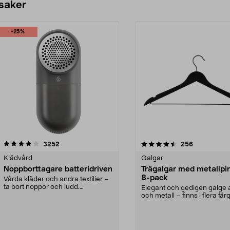
 saker
-25%
4.5av 5 stjärnor
recensioner
4.0av 5 stjärnor
recensioner
3252
256
Klädvård
Galgar
Noppborttagare batteridriven
Trägalgar med metallpi
8-pack
Vårda kläder och andra textilier –
ta bort noppor och ludd.
Elegant och gedigen galge a
Noppborttagaren fräs...
och metall – finns i flera färg
Galge med sv...