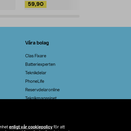
59,90
49,90
Lägg i varukorg
Lägg
Våra bolag
Clas Fixare
Batteriexperten
Teknikdelar
PhoneLife
Reservdelaronline
Teknikmagasinet
enhet
enligt vår cookiepolicy
för att