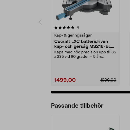
0 av 5 stjärnor
4.5 av 5 stjärnor
recensioner
4
Kap- & geringssågar
Cocraft LXC batteridriven
kap- och gersåg MS216-BL
18 V
Kapa med hög precision upp till 65
x 235 vid 90 grader – 5 års
garanti. Cocraft ...
1499,00
1999,00
Passande tillbehör