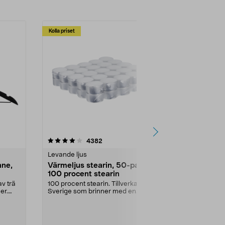
Kolla priset
Multibuy
4.5av 5 stjärnor
recensioner
4.5
4382
2
Levande ljus
Rengöringsm
nne,
Värmeljus stearin, 50-pack,
Bikarbonat
100 procent stearin
Ett allsidigt 
städning och 
v trä
100 procent stearin. Tillverkade i
ute. Städa med
er.
Sverige som brinner med en
vacker och sotfri ...