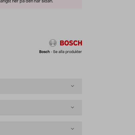
ängst ner på den här sidan.
Bosch
-
Se alla produkter