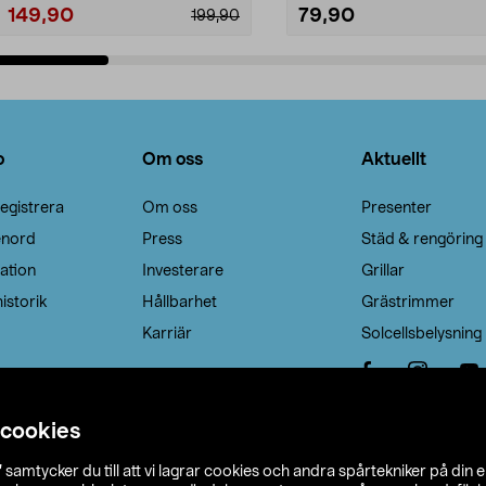
149,90
79,90
199,90
Lägg i varukorg
Lägg i varukorg
o
Om oss
Aktuellt
egistrera
Om oss
Presenter
enord
Press
Städ & rengöring
ation
Investerare
Grillar
istorik
Hållbarhet
Grästrimmer
Karriär
Solcellsbelysning
 cookies
”
samtycker du till att vi lagrar cookies och andra spårtekniker på din 