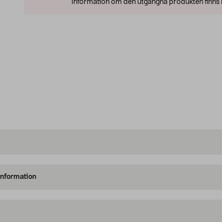
Information om den utgångna produkten finns l
information