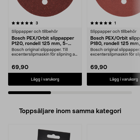
5.0av 5 stjärnor
recensioner
5.0av 5 stjärnor
recensioner
3
1
Slippapper och tillbehör
Slippapper och tillbehör
Bosch PEX/Orbit slippapper
Bosch PEX/Orbit slip
P120, rondell 125 mm, 5-
P180, rondell 125 mm,
pack
pack
Bosch original slippapper. Till
Bosch original slippapper. 
excenterslipmaskin för slipning av
excenterslipmaskin för sl
trä, färg och...
trä, färg och...
69,90
69,90
Lägg i varukorg
Lägg i varukorg
Toppsäljare inom samma kategori