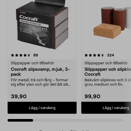
4.5 av 5 stjärnor
recensioner
4.5 av 5 stjärnor
recension
88
324
Slippapper och tillbehör
Slippapper och tillbehör
Cocraft slipsvamp, mjuk, 3-
Slippapper och slipkl
pack
Cocraft
För metall, trä och färg – formar
Bekväm slipkloss och 3 sli
sig efter ytan och gör det lätt att
grov, medium och fin.
slipa. Coc...
39,90
99,90
Lägg i varukorg
Lägg i varukorg