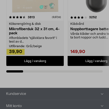
4.0av 5 stjärnor
recensioner
4.5av 5 stjärnor
recensio
3813
3252
(9,97/st)
Köksrengöring & disk
Klädvård
Mikrofiberduk 32 x 31 cm, 4-
Noppborttagare batter
pack
Vårda kläder och andra tex
ta bort noppor och ludd.
Aftonbladets "självklara favorit” i
Noppborttagaren fräs...
test av d...
Utförande:
Grå/beige
39,90
149,90
Lägg i varukorg
Lägg i varukorg
Sidfot
Kundservice
Mitt konto