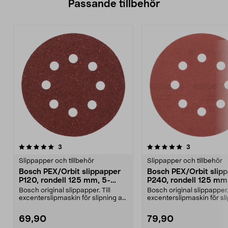
Passande tillbehör
5.0av 5 stjärnor
recensioner
5.0av 5 stjärnor
recensioner
3
3
Slippapper och tillbehör
Slippapper och tillbehör
Bosch PEX/Orbit slippapper
Bosch PEX/Orbit slip
P120, rondell 125 mm, 5-
P240, rondell 125 mm
pack
pack
Bosch original slippapper. Till
Bosch original slippapper. 
excenterslipmaskin för slipning av
excenterslipmaskin för sl
trä, färg och...
trä, färg och...
69,90
79,90