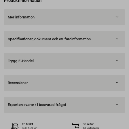
Produktinformation
Mer information
Specifikationer, dokument och ev. faroinformation
Trygg E-Handel
Recensioner
Experten svarar
(1 besvarad fråga)
Fri frakt
Fri retur
Från 599 kr*
Till valfri butik