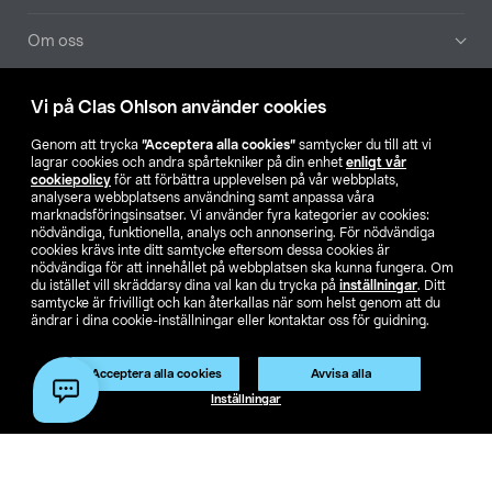
Om oss
Aktuellt
Vi på Clas Ohlson använder cookies
Genom att trycka
”Acceptera alla cookies”
samtycker du till att vi
Våra bolag
lagrar cookies och andra spårtekniker på din enhet
enligt vår
cookiepolicy
för att förbättra upplevelsen på vår webbplats,
analysera webbplatsens användning samt anpassa våra
Hitta butik
marknadsföringsinsatser. Vi använder fyra kategorier av cookies:
nödvändiga, funktionella, analys och annonsering. För nödvändiga
cookies krävs inte ditt samtycke eftersom dessa cookies är
SE
NO
FI
nödvändiga för att innehållet på webbplatsen ska kunna fungera. Om
du istället vill skräddarsy dina val kan du trycka på
inställningar
. Ditt
samtycke är frivilligt och kan återkallas när som helst genom att du
ändrar i dina cookie-inställningar eller kontaktar oss för guidning.
Acceptera alla cookies
Avvisa alla
Inställningar
Köpvillkor
Privacy statement
Klubbvillkor
För företag
Ändra till priser exklusive moms