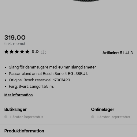
319,00
(inkl. moms)
5.0
(
1
)
Artikelnr:
51-4113
Slang för dammsugare med 40 mm slangdiameter.
Passar bland annat Bosch Serie 4 BGL38BU1.
Original Bosch reservdel: 17007420.
Färg: Svart. Längd 1,55 m.
Mer information
Butikslager
Onlinelager
Hämtar lagerstatus...
Hämtar lagerstatus...
Produktinformation