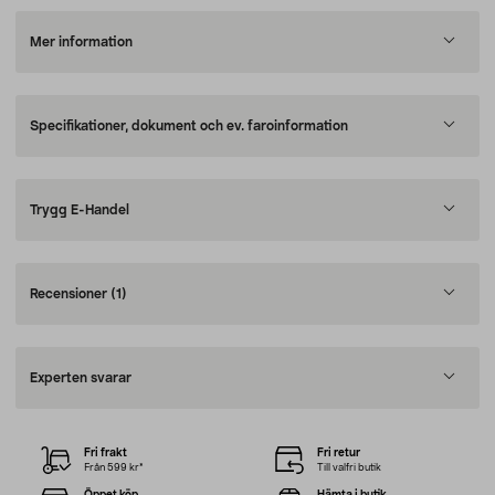
Mer information
Specifikationer, dokument och ev. faroinformation
Trygg E-Handel
Recensioner
(1)
Experten svarar
Fri frakt
Fri retur
Från 599 kr*
Till valfri butik
Öppet köp
Hämta i butik