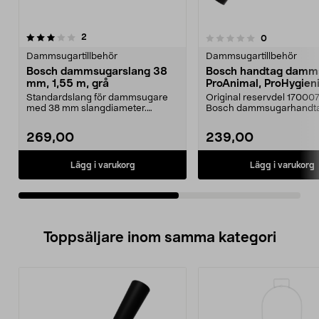
recensioner
5.0av 5 stjärnor
2
recensioner
0
0.0 av 5 stjärnor
Dammsugartillbehör
Dammsugartillbehör
Bosch dammsugarslang 38
Bosch handtag damm
mm, 1,55 m, grå
ProAnimal, ProHygieni
Standardslang för dammsugare
Original reservdel 17000
med 38 mm slangdiameter.
Bosch dammsugarhandta
Passar bland annat Bosch P...
Passar för Bosch damms
269,00
239,00
Lägg i varukorg
Lägg i varukorg
Toppsäljare inom samma kategori