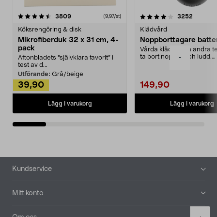
4.0av 5 stjärnor
recensioner
4.5av 5 stjärnor
recensio
3809
3252
(9,97/st)
Köksrengöring & disk
Klädvård
Mikrofiberduk 32 x 31 cm, 4-
Noppborttagare batter
pack
Vårda kläder och andra tex
ta bort noppor och ludd.
-
Aftonbladets "självklara favorit” i
Noppborttagaren fräs...
test av d...
Utförande:
Grå/beige
39,90
149,90
Lägg i varukorg
Lägg i varukorg
Sidfot
Kundservice
Mitt konto
Product