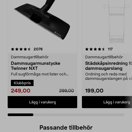
4.5 av 5 stjärnor
recensioner
4.0 av 5 stjärnor
recensione
2076
117
Dammsugartillbehör
Dammsugartillbehör
Dammsugarmunstycke
Städskåpsinredning f
Twinner NXT
dammsugarslang
Full sugförmåga mot lister och
Ordning och reda med
längst in i hörnen.
dammsugarslangen på v
Klubbpris
Dammsugarmunstycke som
Städskåpsinredning med
funger...
slanghål...
249,00
199,00
299,00
Lägg i varukorg
Lägg i varukorg
Passande tillbehör