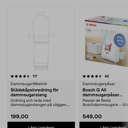
4.5av 5 stjärnor
recensioner
5.0av 5 stjärnor
recensione
117
42
Dammsugartillbehör
Dammsugarpåsar
Städskåpsinredning för
Bosch G All
dammsugarslang
dammsugarpåsar
PowerProtect, 16-pac
Ordning och reda med
Passar de flesta
dammsugarslangen på väggen.
Boschdammsugare – tåli
Städskåpsinredning med
med effektiv filtrering. Bo
slanghål...
199,00
549,00
Lägg i varukorg
Lägg i varukorg