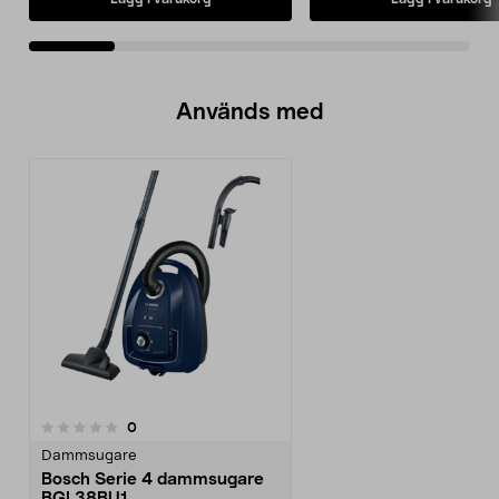
Används med
recensioner
0
Dammsugare
Bosch Serie 4 dammsugare
BGL38BU1