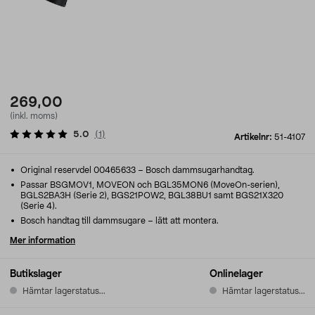
269,00
(inkl. moms)
5.0
(
1
)
Artikelnr:
51-4107
Original reservdel 00465633 – Bosch dammsugarhandtag.
Passar BSGMOV1, MOVEON och BGL35MON6 (MoveOn-serien),
BGLS2BA3H (Serie 2), BGS21POW2, BGL38BU1 samt BGS21X320
(Serie 4).
Bosch handtag till dammsugare – lätt att montera.
Mer information
Butikslager
Onlinelager
Hämtar lagerstatus...
Hämtar lagerstatus...