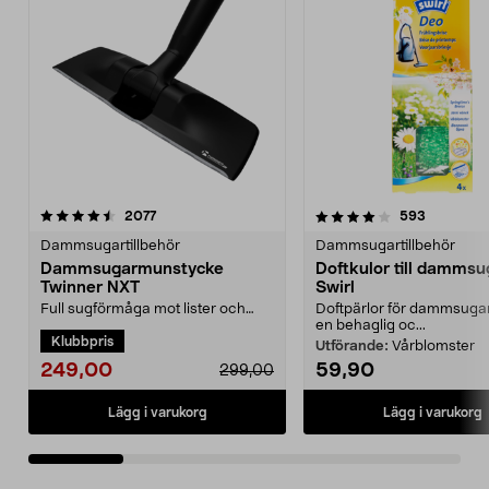
4.0 av 5 stjärnor
recensioner
4.5 av 5 stjärnor
recension
2077
593
Dammsugartillbehör
Dammsugartillbehör
Dammsugarmunstycke
Doftkulor till dammsu
Twinner NXT
Swirl
Full sugförmåga mot lister och
Doftpärlor för dammsuga
längst in i hörnen.
en behaglig oc...
Klubbpris
Dammsugarmunstycke som
Utförande:
Vårblomster
funger...
249,00
59,90
299,00
Lägg i varukorg
Lägg i varukorg