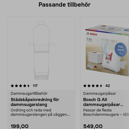
Passande tillbehör
4.5av 5 stjärnor
recensioner
5.0av 5 stjärnor
recensione
117
42
Dammsugartillbehör
Dammsugarpåsar
Städskåpsinredning för
Bosch G All
dammsugarslang
dammsugarpåsar
PowerProtect, 16-pac
Ordning och reda med
Passar de flesta
dammsugarslangen på väggen.
Boschdammsugare – tåli
Städskåpsinredning med
med effektiv filtrering. Bo
slanghål...
199,00
549,00