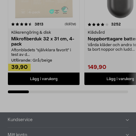
4.0av 5 stjärnor
recensioner
4.5av 5 stjärnor
recensio
3813
3252
(9,97/st)
Köksrengöring & disk
Klädvård
Mikrofiberduk 32 x 31 cm, 4-
Noppborttagare batter
pack
Vårda kläder och andra tex
ta bort noppor och ludd.
Aftonbladets "självklara favorit” i
Noppborttagaren fräs...
test av d...
Utförande:
Grå/beige
39,90
149,90
Lägg i varukorg
Lägg i varukorg
Sidfot
Kundservice
Mitt konto