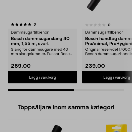
recensioner
5.0av 5 stjärnor
3
recensioner
0
0.0 av 5 stjärnor
Dammsugartillbehör
Dammsugartillbehör
Bosch dammsugarslang 40
Bosch handtag damm
mm, 1,55 m, svart
ProAnimal, ProHygieni
Slang för dammsugare med 40
Original reservdel 17000
mm slangdiameter. Passar Bosch
Bosch dammsugarhandta
BSGMOV1Bosch MOVEONBo...
Passar för Bosch damms
269,00
239,00
Lägg i varukorg
Lägg i varukorg
Toppsäljare inom samma kategori