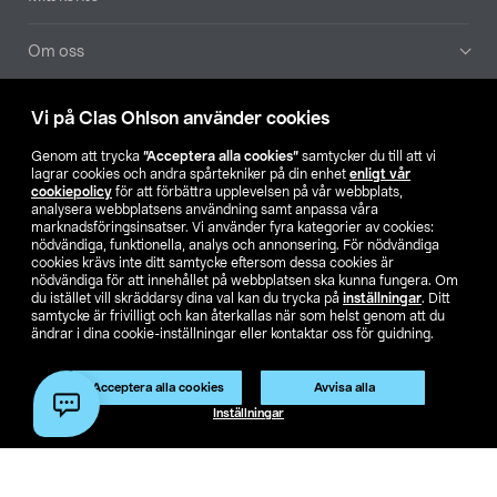
Om oss
Aktuellt
Vi på Clas Ohlson använder cookies
Genom att trycka
”Acceptera alla cookies”
samtycker du till att vi
Våra bolag
lagrar cookies och andra spårtekniker på din enhet
enligt vår
cookiepolicy
för att förbättra upplevelsen på vår webbplats,
analysera webbplatsens användning samt anpassa våra
Hitta butik
marknadsföringsinsatser. Vi använder fyra kategorier av cookies:
nödvändiga, funktionella, analys och annonsering. För nödvändiga
cookies krävs inte ditt samtycke eftersom dessa cookies är
SE
NO
FI
nödvändiga för att innehållet på webbplatsen ska kunna fungera. Om
du istället vill skräddarsy dina val kan du trycka på
inställningar
. Ditt
samtycke är frivilligt och kan återkallas när som helst genom att du
ändrar i dina cookie-inställningar eller kontaktar oss för guidning.
Acceptera alla cookies
Avvisa alla
Inställningar
Köpvillkor
Privacy statement
Klubbvillkor
För företag
Ändra till priser exklusive moms