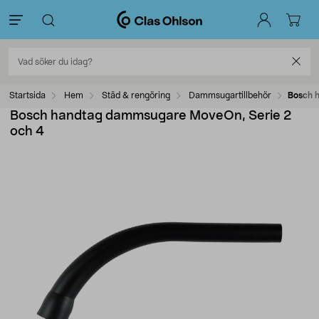
Startsida
Hem
Städ & rengöring
Dammsugartillbehör
Bosch 
Bosch handtag dammsugare MoveOn, Serie 2
och 4