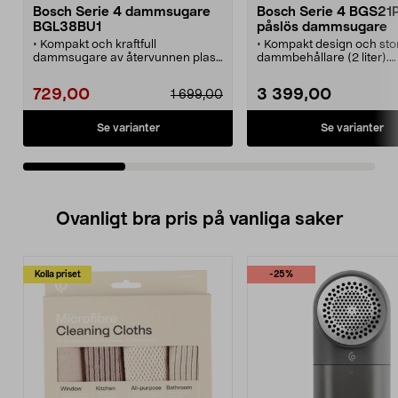
Bosch Serie 4 dammsugare
Bosch Serie 4 BGS2
BGL38BU1
påslös dammsugare
• Kompakt och kraftfull
• Kompakt design och sto
dammsugare av återvunnen plast.
dammbehållare (2 liter).
Passande dammsugarpåse 44-
• Bosch BGS21POW2 – kraf
1786-7.
påslös dammsugare för
729,00
3 399,00
1 699,00
• Bosch Serie 4 – allsidig
lägenheter och mindre hu
dammsugare.
• 10 meters räckvidd och
• Producerad i Tyskland –
ergonomiskt teleskoprör.
Se varianter
Se varianter
registrera dig för 10 års
• Turboborste för extra
motorgaranti.
djupgående rengöring av 
• Effektivt partikelfilter som kan
• Allergivänligt, tvättbart
användas många gånger.
filter filtrerar bort även d
• Justerbar effekt och 10 meter
dammpartiklarna.
räckvidd.
Ovanligt bra pris på vanliga saker
Kolla priset
-25%