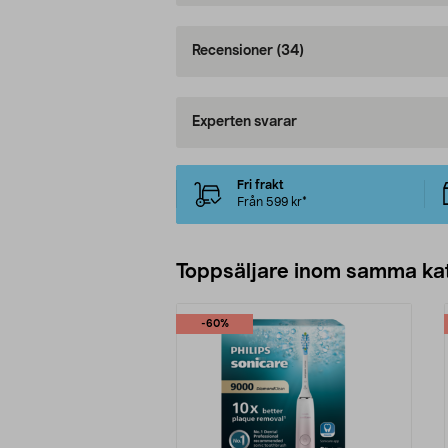
Recensioner
(34)
Experten svarar
Fri frakt
Från 599 kr*
Toppsäljare inom samma ka
-60%