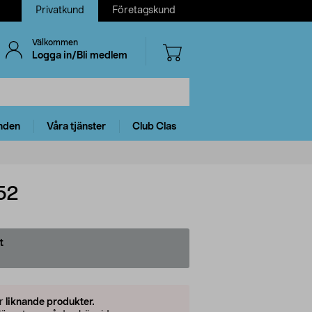
Privatkund
Företagskund
Välkommen
Logga in/Bli medlem
nden
Våra tjänster
Club Clas
52
t
er
liknande produkter.