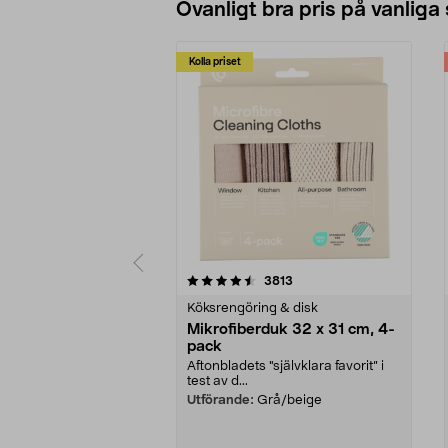
Ovanligt bra pris på vanliga
Kolla priset
5av 5 stjärnor
4.0av 5 stjärnor
recensioner
3813
Köksrengöring & disk
Mikrofiberduk 32 x 31 cm, 4-
pack
Aftonbladets "självklara favorit” i
test av d...
Utförande:
Grå/beige