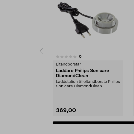
4.5av 5 stjärnor
recensioner
0
0 av 5 stjärnor
Eltandborstar
Laddare Philips Sonicare
DiamondClean
Laddstation till eltandborste Philips
Sonicare DiamondClean.
369,00
Se varianter