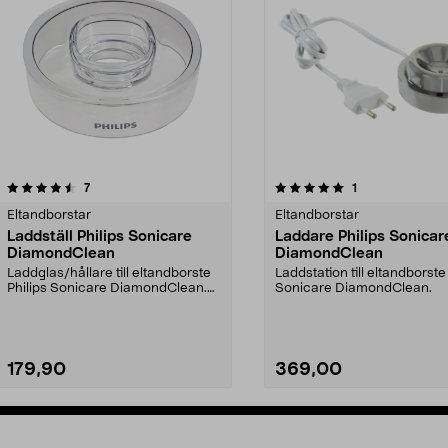
5.0av 5 stjärnor
recensioner
5.0av 5 stjärnor
recensioner
7
1
Eltandborstar
Eltandborstar
Laddställ Philips Sonicare
Laddare Philips Sonicar
DiamondClean
DiamondClean
Laddglas/hållare till eltandborste
Laddstation till eltandborste
Philips Sonicare DiamondClean.
Sonicare DiamondClean.
Laddare säljs ...
179,90
369,00
Lägg i varukorg
Lägg i varukorg