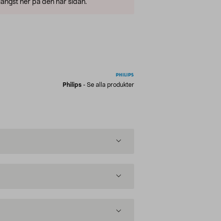
ängst ner på den här sidan.
Philips
-
Se alla produkter