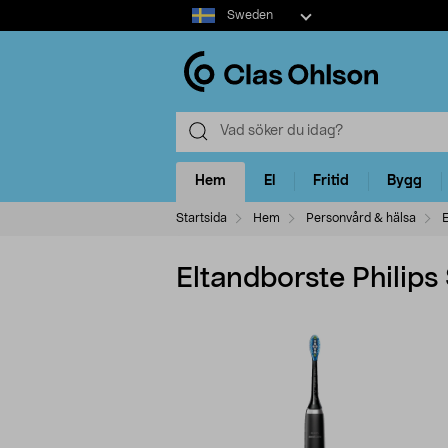
Select
Sweden
market
Hem
El
Fritid
Bygg
Startsida
Hem
Personvård & hälsa
E
Eltandborste Phili