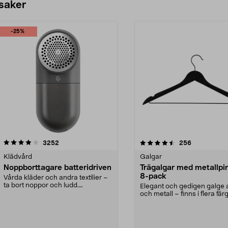
 saker
-25%
4.5av 5 stjärnor
recensioner
4.0av 5 stjärnor
recensioner
3252
256
Klädvård
Galgar
Noppborttagare batteridriven
Trägalgar med metallpi
8-pack
Vårda kläder och andra textilier –
ta bort noppor och ludd.
Elegant och gedigen galge a
Noppborttagaren fräs...
och metall – finns i flera färg
Galge med sv...