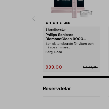
5 av 5 stjärnor
4.5 av 5 stjärnor
recensioner
466
Eltandborstar
Philips Sonicare
DiamondClean 9000
eltandborste, Special Edition
Sonisk tandborste för vitare och
hälsosammare...
Färg:
Rosa
999,00
2499,00
Reservdelar