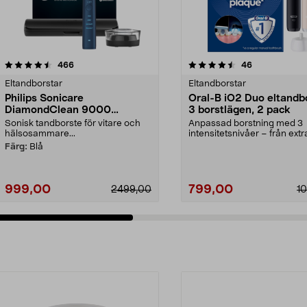
4.5 av 5 stjärnor
recensioner
4.5 av 5 stjärnor
recensioner
466
46
Eltandborstar
Eltandborstar
Philips Sonicare
Oral-B iO2 Duo eltandb
DiamondClean 9000
3 borstlägen, 2 pack
eltandborste, Special Edition
Sonisk tandborste för vitare och
Anpassad borstning med 3
hälsosammare...
intensitetsnivåer – från extr
skonsam till daglig reng...
Färg:
Blå
999,00
799,00
2499,00
1