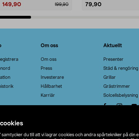
149,90
79,90
199,90
Lägg i varukorg
Lägg i varukorg
o
Om oss
Aktuellt
egistrera
Om oss
Presenter
enord
Press
Städ & rengöring
ation
Investerare
Grillar
istorik
Hållbarhet
Grästrimmer
Karriär
Solcellsbelysning
 cookies
”
samtycker du till att vi lagrar cookies och andra spårtekniker på din 