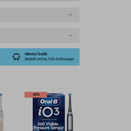
Hämta i butik
Beställ online, från butikslager
-20%
-20%