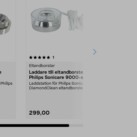
recensioner
1
Eltandborstar
e
Laddare till eltandborste
Philips Sonicare 9000-serien
 Philips
Laddstation för Philips Sonicare
DiamondClean eltandborste.
Laddare med laddstäl...
299,00
Lägg i varukorg