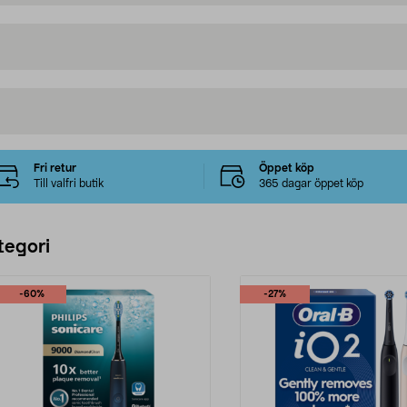
Fri retur
Öppet köp
Till valfri butik
365 dagar öppet köp
tegori
-60%
-27%