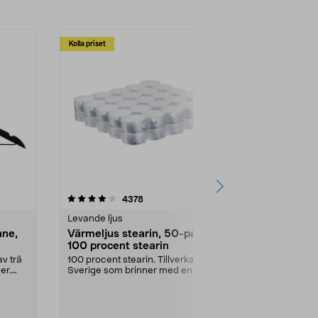
Kolla priset
Multibuy
4.5av 5 stjärnor
recensioner
4.5
4378
2
Levande ljus
Rengöringsm
nne,
Värmeljus stearin, 50-pack,
Bikarbonat
100 procent stearin
Ett allsidigt 
städning och 
v trä
100 procent stearin. Tillverkade i
ute. Städa med
er.
Sverige som brinner med en
vacker och sotfri ...