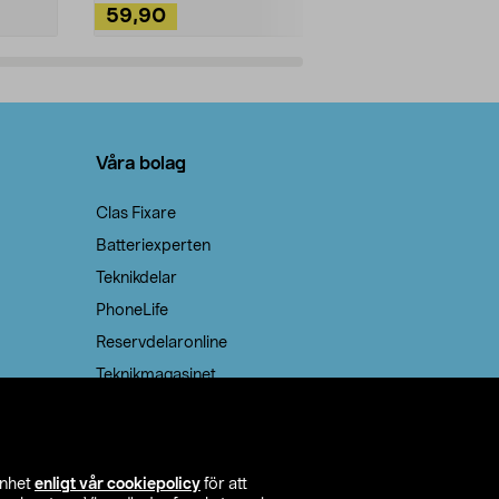
59,90
49,90
Lägg i varukorg
Lägg
Våra bolag
Clas Fixare
Batteriexperten
Teknikdelar
PhoneLife
Reservdelaronline
Teknikmagasinet
enhet
enligt vår cookiepolicy
för att