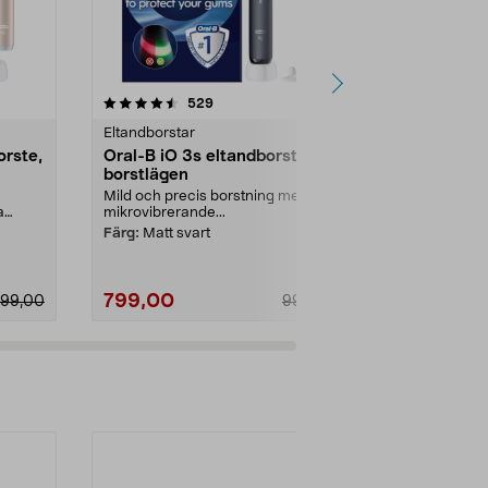
4.0 av 5 stjärnor
recensioner
4.5
529
1
Eltandborstar
Eltandborstar
orste,
Oral-B iO 3s eltandborste, 3
Oral-B Pro 
borstlägen
eltandborst
Mild och precis borstning med
3D-teknik och
a
mikrovibrerande...
skonsam och e
Färg:
Matt svart
Färg:
Svart
799,00
399,00
099,00
999,00