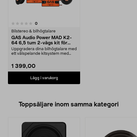
recensioner
0
Bilstereo & bilhögtalare
GAS Audio Power MAD K2-
64 6,5 tum 2-vägs kit för
bilstereosystem
Uppgradera dina bilhögtalare med
ett välspelande kitsystem med
fyllig bas och ty...
1 399,00
Lägg i varukorg
Toppsäljare inom samma kategori