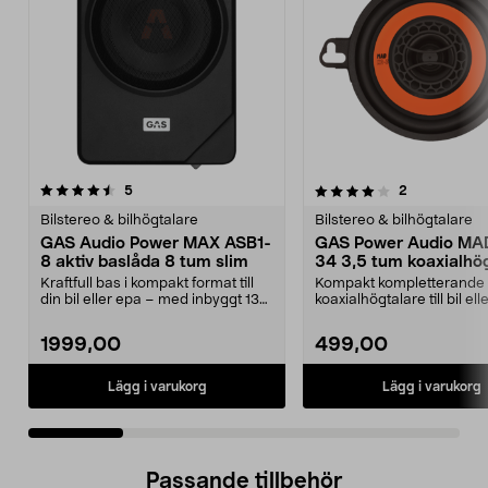
4.0 av 5 stjärnor
recensioner
recensioner
5
2
0.0 av 5 stjärnor
Bilstereo & bilhögtalare
Bilstereo & bilhögtalare
GAS Audio Power MAX ASB1-
GAS Power Audio MA
8 aktiv baslåda 8 tum slim
34 3,5 tum koaxialhö
Kraftfull bas i kompakt format till
Kompakt kompletterande
din bil eller epa – med inbyggt 130
koaxialhögtalare till bil el
W RMS sl...
får plats i begräns...
1999,00
499,00
Lägg i varukorg
Lägg i varukorg
Passande tillbehör