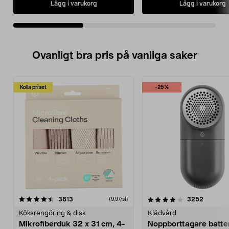
Lägg i varukorg
Lägg i varukorg
Ovanligt bra pris på vanliga saker
Kolla priset
-25%
4.0av 5 stjärnor
recensioner
4.5av 5 stjärnor
recensio
3813
3252
(9,97/st)
Köksrengöring & disk
Klädvård
Mikrofiberduk 32 x 31 cm, 4-
Noppborttagare batter