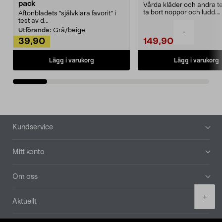
pack
Vårda kläder och andra tex
ta bort noppor och ludd.
Aftonbladets "självklara favorit” i
Noppborttagaren fräs...
test av d...
Utförande:
Grå/beige
-
39,90
149,90
Lägg i varukorg
Lägg i varukorg
Sidfot
Kundservice
Mitt konto
Om oss
Product
+
Aktuellt
quantity