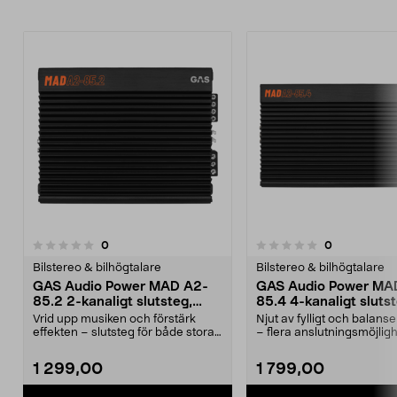
3.5av 5 stjärnor
recensioner
recensioner
0
0
0.0 av 5 stjärnor
Bilstereo & bilhögtalare
Bilstereo & bilhögtalare
GAS Audio Power MAD A2-
GAS Audio Power MA
85.2 2-kanaligt slutsteg,
85.4 4-kanaligt slutst
2x85W RMS
4x85W RMS
Vrid upp musiken och förstärk
Njut av fylligt och balanser
effekten – slutsteg för både stora
– flera anslutningsmöjligh
och små ljudsys...
kraftf...
1 299,00
1 799,00