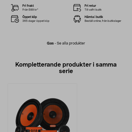
Fri frakt
Fri retur
Från 599 kr*
Till valfri butik
Öppet köp
Hämta i butik
365 dagar öppet köp
Beställ online, från butikslager
Gas
-
Se alla produkter
Kompletterande produkter i samma
serie