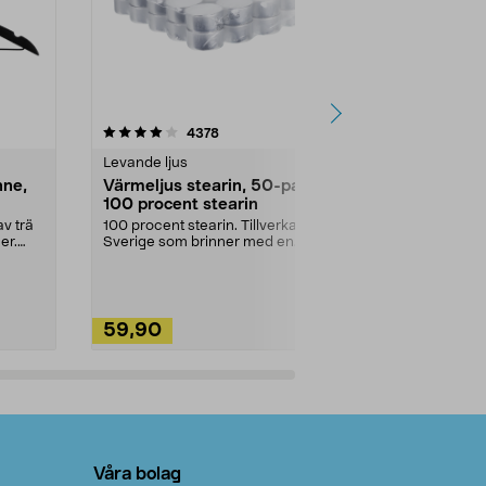
4.5av 5 stjärnor
recensioner
4.5
4378
2
Levande ljus
Rengöringsm
nne,
Värmeljus stearin, 50-pack,
Bikarbonat
100 procent stearin
Ett allsidigt 
städning och 
v trä
100 procent stearin. Tillverkade i
ute. Städa med
er.
Sverige som brinner med en
vacker och sotfri ...
59,90
49,90
Lägg i varukorg
Lägg
Våra bolag