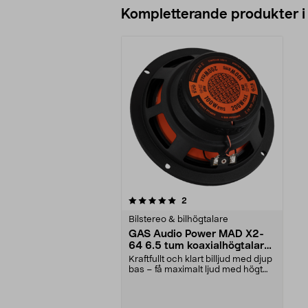
Kompletterande produkter i
0av 5 stjärnor
recensioner
2
Bilstereo & bilhögtalare
GAS Audio Power MAD X2-
64 6.5 tum koaxialhögtalare,
100 W RMS
Kraftfullt och klart billjud med djup
bas – få maximalt ljud med högt
tryck i bi...