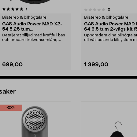
recensioner
1
recensioner
0
0.0 av 5 stjärnor
0.0av 5 stjärnor
Bilstereo & bilhögtalare
Bilstereo & bilhögtalare
GAS Audio Power MAD X2-
GAS Audio Power MAD 
54 5,25 tum
64 6,5 tum 2-vägs kit f
koaxialhögtalare, 80W RMS
bilstereosystem
Detaljerat billjud med kraftfull bas
Uppgradera dina bilhögtal
och bredare frekvensomfång.
ett välspelande kitsystem 
GAS MAD X2-54 –...
fyllig bas och ty...
699,00
1 399,00
Lägg i varukorg
Lägg i varukorg
 saker
-25%