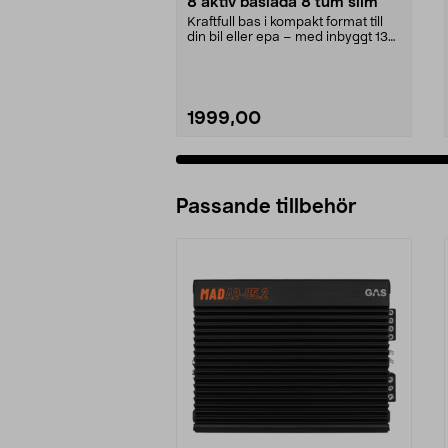
8 aktiv baslåda 8 tum slim
Kraftfull bas i kompakt format till
din bil eller epa – med inbyggt 130
W RMS sl...
1999,00
Passande tillbehör