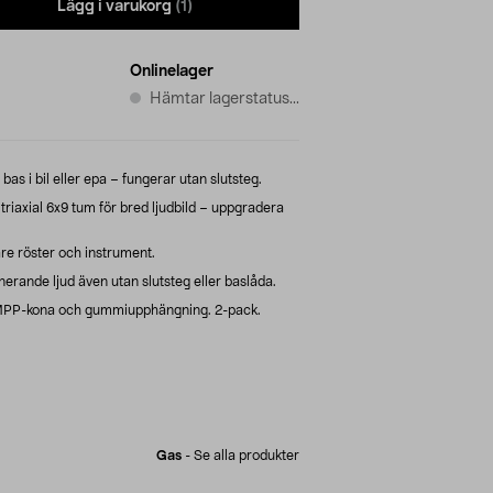
Lägg i varukorg
(1)
Onlinelager
Hämtar lagerstatus...
 bas i bil eller epa – fungerar utan slutsteg.
axial 6x9 tum för bred ljudbild – uppgradera
re röster och instrument.
erande ljud även utan slutsteg eller baslåda.
 IMPP-kona och gummiupphängning. 2-pack.
Gas
-
Se alla produkter