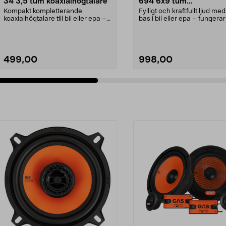
34 3,5 tum koaxialhögtalare
694 6x9 tum
triaxialhögtalare 130 
Kompakt kompletterande
Fylligt och kraftfullt ljud me
2-pack
koaxialhögtalare till bil eller epa –
bas i bil eller epa – fungera
får plats i begräns...
slutsteg...
499,00
998,00