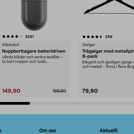
4.5av 5 stjärnor
recensioner
4.0av 5 stjärnor
recensioner
3251
256
Klädvård
Galgar
Noppborttagare batteridriven
Trägalgar med metallpi
8-pack
Vårda kläder och andra textilier –
ta bort noppor och ludd.
Elegant och gedigen galge a
Noppborttagaren fräs...
och metall – finns i flera färg
Galge med sv...
149,90
79,90
199,90
Lägg i varukorg
Lägg i varukorg
o
Om oss
Aktuellt