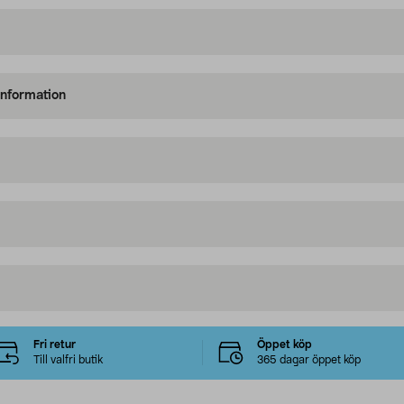
information
Fri retur
Öppet köp
Till valfri butik
365 dagar öppet köp