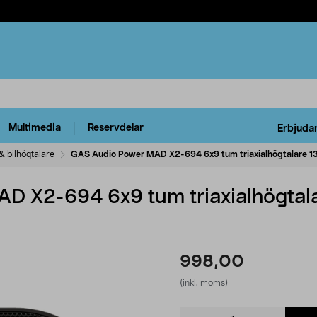
Multimedia
Reservdelar
Erbjuda
& bilhögtalare
GAS Audio Power MAD X2-694 6x9 tum triaxialhögtalare 
D X2-694 6x9 tum triaxialhögtal
998,00
(inkl. moms)
Product