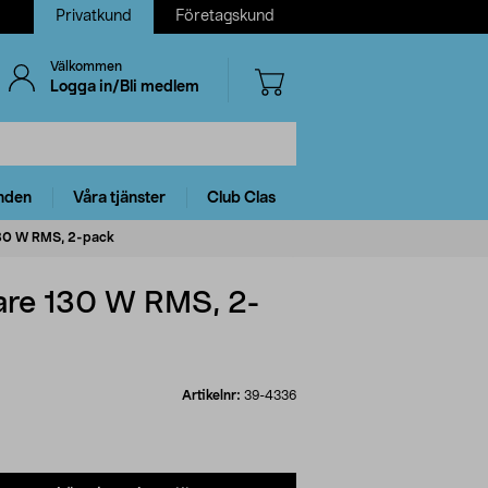
Privatkund
Företagskund
Välkommen
Logga in/Bli medlem
nden
Våra tjänster
Club Clas
130 W RMS, 2-pack
are 130 W RMS, 2-
Artikelnr:
39-4336