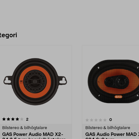
tegori
recensioner
3.5 av 5 stjärnor
2
recensioner
0
0.0 av 5 stjärnor
Bilstereo & bilhögtalare
Bilstereo & bilhögtalare
GAS Power Audio MAD X2-
GAS Audio Power MAD 