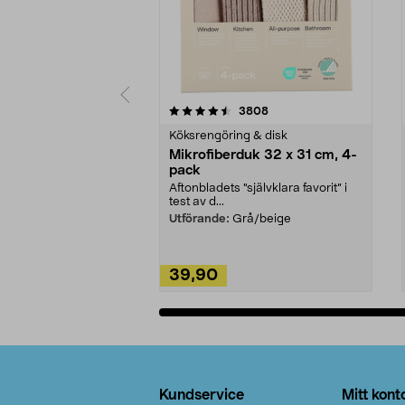
5av 5 stjärnor
4.0av 5 stjärnor
recensioner
3808
Köksrengöring & disk
Mikrofiberduk 32 x 31 cm, 4-
pack
Aftonbladets "självklara favorit” i
test av d...
Utförande:
Grå/beige
39,90
Lägg i varukorg
Sidfot
Kundservice
Mitt kont