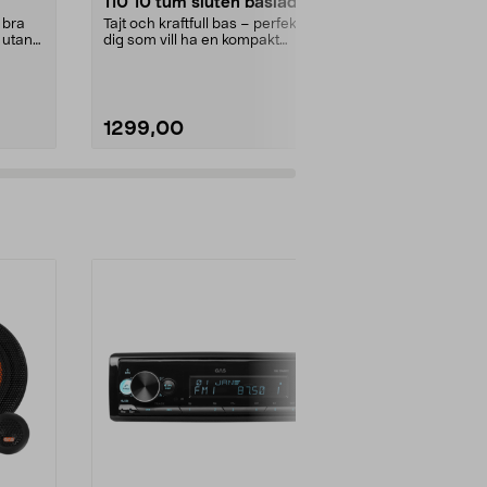
110 10 tum sluten baslåda,
M230BTN bi
W RMS,
250 W RMS
BT, USB, A
d bra
Tajt och kraftfull bas – perfekt för
Dubbel-DIN 
r utan
dig som vill ha en kompakt
ljudkontroll 
baslåda med rapp...
bil och epa. G
1299,00
1490,00