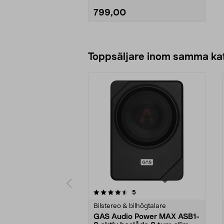
799,00
Lägg i varukorg
Toppsäljare inom samma ka
5 av 5 stjärnor
4.0 av 5 stjärnor
recensioner
5
Bilstereo & bilhögtalare
GAS Audio Power MAX ASB1-