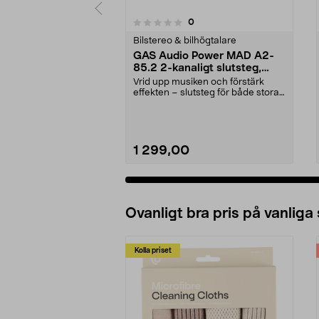
5.0av 5 stjärnor
recensioner
0
0 av 5 stjärnor
Bilstereo & bilhögtalare
GAS Audio Power MAD A2-
85.2 2-kanaligt slutsteg,
2x85W RMS
Vrid upp musiken och förstärk
effekten – slutsteg för både stora
och små ljudsys...
1 299,00
Lägg i varukorg
Ovanligt bra pris på vanliga
Kolla priset