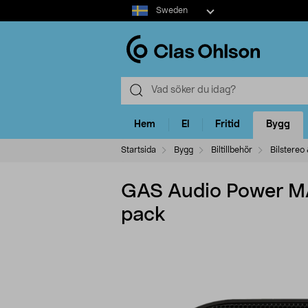
Select
Sweden
market
Hem
El
Fritid
Bygg
Startsida
Bygg
Biltillbehör
Bilstereo 
GAS Audio Power MA
pack