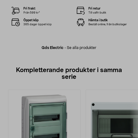
Fri frakt
Fri retur
Från 599 kr*
Till valfri butik
Öppet köp
Hämta i butik
365 dagar öppet köp
Beställ online, från butikslager
Gds Electric
-
Se alla produkter
Kompletterande produkter i samma
serie