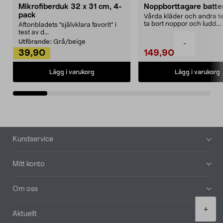
Mikrofiberduk 32 x 31 cm, 4-
Noppborttagare batter
pack
Vårda kläder och andra tex
ta bort noppor och ludd.
Aftonbladets "självklara favorit” i
Noppborttagaren fräs...
test av d...
Utförande:
Grå/beige
-
39,90
149,90
Lägg i varukorg
Lägg i varukorg
Sidfot
Kundservice
Mitt konto
Om oss
Product
+
Aktuellt
quantity