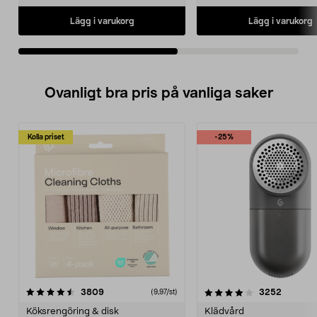
Lägg i varukorg
Lägg i varukorg
Ovanligt bra pris på vanliga saker
Kolla priset
-25%
4.0av 5 stjärnor
recensioner
4.5av 5 stjärnor
recensio
3809
3252
(9,97/st)
Köksrengöring & disk
Klädvård