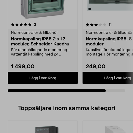
3.5av 5 stjärnor
recensioner
recensioner
3
11
Normcentraler & tillbehör
Normcentraler & tillbehör
Normkapsling IP65 2 x 12
Normkapsling IP65, 8
moduler, Schneider Kaedra
moduler
För utanpåliggande montering –
Kapsling för utanpåligga
vattentät kapsling med 24
montage. För montering 
modulplatser. Schneider...
jordfelsbrytare, kopplings.
1 499,00
249,00
Lägg i varukorg
Lägg i varukorg
Toppsäljare inom samma kategori