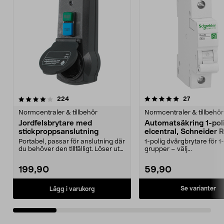
5.0 av 5 stjärnor
recensioner
4.5 av 5 stjärnor
recensioner
224
27
Normcentraler & tillbehör
Normcentraler & tillbehör
Jordfelsbrytare med
Automatsäkring 1-poli
stickproppsanslutning
elcentral, Schneider 
Portabel, passar för anslutning där
1-polig dvärgbrytare för 1
du behöver den tillfälligt. Löser ut
grupper – välj...
vid 30 ...
199,90
59,90
Se varianter
Lägg i varukorg