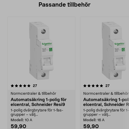
Passande tillbehör
5.0av 5 stjärnor
recensioner
4.5av 5 stjärnor
recensioner
27
27
Normcentraler & tillbehör
Normcentraler & tillbehör
Automatsäkring 1-polig för
Automatsäkring 1-poli
elcentral, Schneider Resi9
elcentral, Schneider 
1-polig dvärgbrytare för 1-fas-
1-polig dvärgbrytare för 1
grupper – välj...
grupper – välj...
Modell:
10 A
Modell:
16 A
59,90
59,90