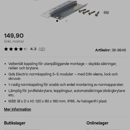
149,90
(inkl. moms)
4.3
(
12
)
Artikelnr:
36-9846
Vattentät kapsling för utanpåliggande montage – skydda säkringar,
reläer och brytare.
Gds Electric normkapsling 3–5 moduler – med DIN-skena, lock och
skruvar.
1-radig normkapsling för snabb och enkel montering av normapparater.
Lämplig för jordfelsbrytare, kopplingsur, automatsäkringar/dvärgbrytare
etc.
Mått (B x D x H): 120 x 90 x 160 mm. IP65. Av halogenfri plast.
Mer information
Butikslager
Onlinelager