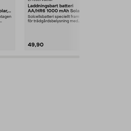
Laddningsbart batteri
Avtappnings
lar,
AA/HR6 1000 mAh Solar, 2-
saftmaja
pack
amtagen
Solcellsbatteri speciellt framtagen
Slangsats med
för trädgårdsbelysning med
klämma och stå
solceller och AA-...
49,90
69,90