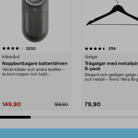
4.5av 5 stjärnor
recensioner
4.0av 5 stjärnor
recensioner
3252
256
Klädvård
Galgar
Noppborttagare batteridriven
Trägalgar med metallpi
8-pack
Vårda kläder och andra textilier –
ta bort noppor och ludd.
Elegant och gedigen galge a
Noppborttagaren fräs...
och metall – finns i flera färg
Galge med sv...
149,90
79,90
199,90
Lägg i varukorg
Lägg i varukorg