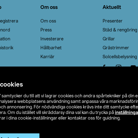
o
Om oss
Aktuellt
egistrera
Om oss
Presenter
enord
Press
Städ & rengöring
ation
Investerare
Grillar
istorik
Hållbarhet
Grästrimmer
Karriär
Solcellsbelysning
 cookies
”
samtycker du till att vi lagrar cookies och andra spårtekniker på din 
analysera webbplatsens användning samt anpassa våra marknadsförings
 och annonsering. För nödvändiga cookies krävs inte ditt samtycke ef
a. Om du istället vill skräddarsy dina val kan du trycka på
inställninga
r i dina cookie-inställningar eller kontaktar oss för guidning.
s Ohlson
Köpvillkor
Privacy statement
Klubbvillkor
H
Ändra till priser exklusive moms