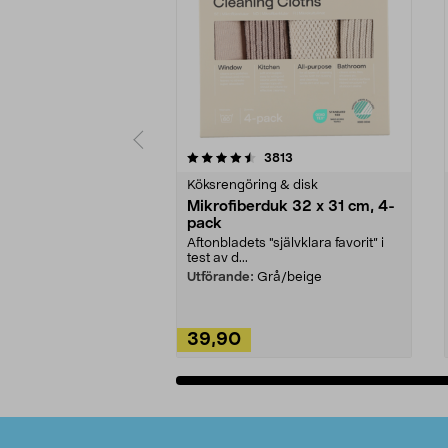
5av 5 stjärnor
4.0av 5 stjärnor
recensioner
3813
Köksrengöring & disk
Mikrofiberduk 32 x 31 cm, 4-
pack
Aftonbladets "självklara favorit” i
test av d...
Utförande:
Grå/beige
39,90
Lägg i varukorg
Sidfot