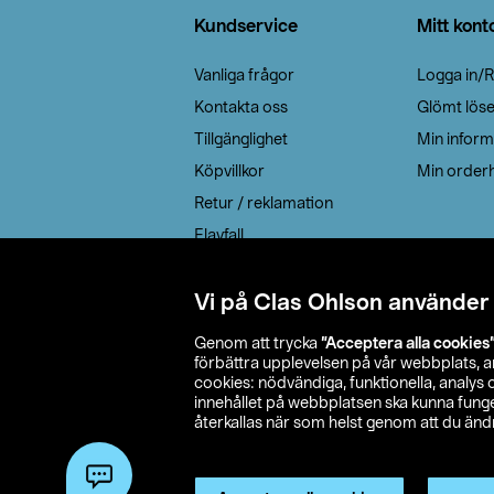
Kundservice
Mitt kont
Vanliga frågor
Logga in/R
Kontakta oss
Glömt lös
Tillgänglighet
Min inform
Köpvillkor
Min orderh
Retur / reklamation
Elavfall
Cookie policy
Leveransalternativ
Vi på Clas Ohlson använder
Genom att trycka
”Acceptera alla cookies
förbättra upplevelsen på vår webbplats, 
cookies: nödvändiga, funktionella, analys
innehållet på webbplatsen ska kunna funger
återkallas när som helst genom att du ändra
© 2026 Cla