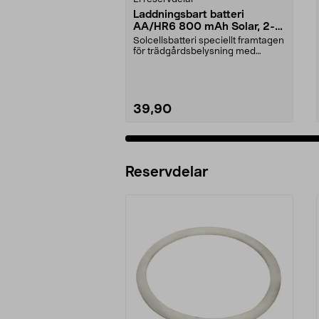
Laddningsbart batteri
AA/HR6 800 mAh Solar, 2-
pack
Solcellsbatteri speciellt framtagen
för trädgårdsbelysning med
solceller och AA-...
39,90
Reservdelar