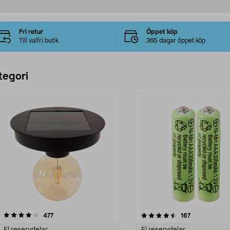
Fri retur
Öppet köp
Till valfri butik
365 dagar öppet köp
tegori
4.5 av 5 stjärnor
recensioner
4.5 av 5 stjärnor
recensioner
477
167
El reservdelar
El reservdelar