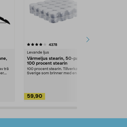
4.5av 5 stjärnor
recensioner
4.5
4378
2
Levande ljus
Rengöringsm
nne,
Värmeljus stearin, 50-pack,
Bikarbonat
100 procent stearin
Ett allsidigt 
städning och 
v trä
100 procent stearin. Tillverkade i
ute. Städa med
er.
Sverige som brinner med en
vacker och sotfri ...
59,90
49,90
Lägg i varukorg
Lägg