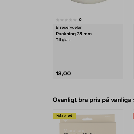
4.0av 5 stjärnor
recensioner
0
0 av 5 stjärnor
El reservdelar
Packning 78 mm
Till glas.
18,00
Se varianter
Ovanligt bra pris på vanliga
Kolla priset