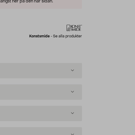
ängst ner på den här sidan.
Konstsmide
-
Se alla produkter