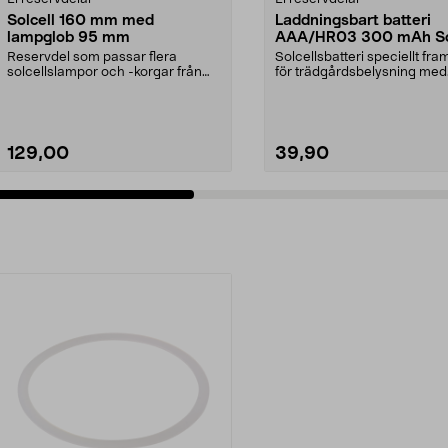
Solcell 160 mm med
Laddningsbart batteri
lampglob 95 mm
AAA/HR03 300 mAh So
2-pack
Reservdel som passar flera
Solcellsbatteri speciellt fr
solcellslampor och -korgar från
för trädgårdsbelysning med
Northlight. Solcell d...
solceller och AAA...
129,00
39,90