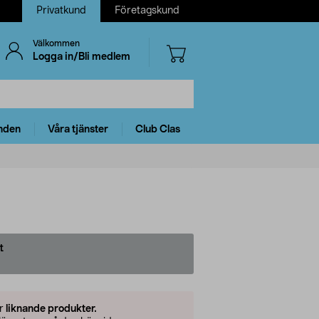
Privatkund
Företagskund
Välkommen
Logga in/Bli medlem
nden
Våra tjänster
Club Clas
t
er
liknande produkter.