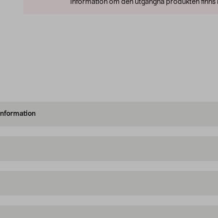
Information om den utgångna produkten finns l
information