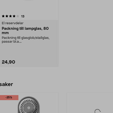
recensioner
13
El reservdelar
Packning till lampglas, 80
mm
Packning till glasglob/stallglas,
passar bl.a.
utomhusbelysning:Alfred - 36-
1425...
24,90
Lägg i varukorg
 saker
-25%