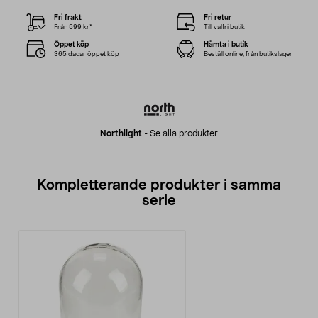
Fri frakt
Fri retur
Från 599 kr*
Till valfri butik
Öppet köp
Hämta i butik
365 dagar öppet köp
Beställ online, från butikslager
Northlight
-
Se alla produkter
Kompletterande produkter i samma
serie