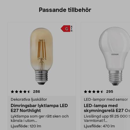
Passande tillbehör
4.5av 5 stjärnor
recensioner
4.5av 5 stjärnor
recension
286
295
Dekorativa ljuskällor
LED-lampor med sensor
Dimringsbar lyktlampa LED
LED-lampa med
E27 Northlight
skymningsrelä E27 O
Lyktlampa som ger rätt sken och
Livslängd upp till 25 000 
känsla i utom...
Varmtonat f...
Ljusflöde:
120 lm
Ljusflöde:
470 lm