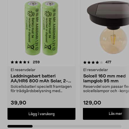
4.0 av 5 stjärnor
recensioner
4.5 av 5 stjärnor
recensione
259
477
El reservdelar
El reservdelar
Laddningsbart batteri
Solcell 160 mm med
AA/HR6 800 mAh Solar, 2-
lampglob 95 mm
pack
Solcellsbatteri speciellt framtagen
Reservdel som passar fle
för trädgårdsbelysning med
solcellslampor och -korga
solceller och AA-...
Northlight. Solcell d...
39,90
129,00
Läs mer
Lägg i varukorg