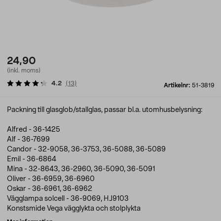
24,90
(inkl. moms)
4.2
(
13
)
Artikelnr:
51-3819
Packning till glasglob/stallglas, passar bl.a. utomhusbelysning:
Alfred - 36-1425
Alf - 36-7699
Candor - 32-9058, 36-3753, 36-5088, 36-5089
Emil - 36-6864
Mina - 32-8643, 36-2960, 36-5090, 36-5091
Oliver - 36-6959, 36-6960
Oskar - 36-6961, 36-6962
Vägglampa solcell - 36-9069, HJ9103
Konstsmide Vega vägglykta och stolplykta