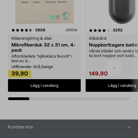
4.0av 5 stjärnor
recensioner
4.5av 5 stjärnor
recensio
3809
3252
(9,97/st)
Köksrengöring & disk
Klädvård
Mikrofiberduk 32 x 31 cm, 4-
Noppborttagare batter
pack
Vårda kläder och andra tex
ta bort noppor och ludd.
Aftonbladets "självklara favorit” i
Noppborttagaren fräs...
test av d...
Utförande:
Grå/beige
-
39,90
149,90
Lägg i varukorg
Lägg i varukorg
Sidfot
Kundservice