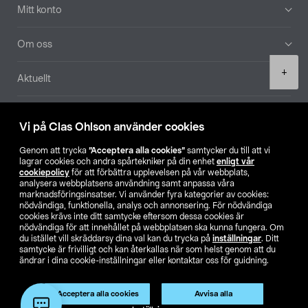
Mitt konto
Om oss
Product
+
Aktuellt
quantity
Våra bolag
Vi på Clas Ohlson använder cookies
Hitta butik
Genom att trycka
”Acceptera alla cookies”
samtycker du till att vi
lagrar cookies och andra spårtekniker på din enhet
enligt vår
cookiepolicy
för att förbättra upplevelsen på vår webbplats,
SE
NO
FI
analysera webbplatsens användning samt anpassa våra
marknadsföringsinsatser. Vi använder fyra kategorier av cookies:
nödvändiga, funktionella, analys och annonsering. För nödvändiga
cookies krävs inte ditt samtycke eftersom dessa cookies är
nödvändiga för att innehållet på webbplatsen ska kunna fungera. Om
du istället vill skräddarsy dina val kan du trycka på
inställningar
. Ditt
samtycke är frivilligt och kan återkallas när som helst genom att du
ändrar i dina cookie-inställningar eller kontaktar oss för guidning.
Köpvillkor
Privacy statement
Klubbvillkor
För företag
Ändra till priser exklusive moms
Acceptera alla cookies
Avvisa alla
Lägg i varukorg
(1)