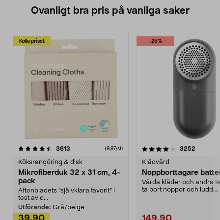
Ovanligt bra pris på vanliga saker
Kolla priset
-25%
4.0av 5 stjärnor
recensioner
4.5av 5 stjärnor
recensio
3813
3252
(9,97/st)
Köksrengöring & disk
Klädvård
Mikrofiberduk 32 x 31 cm, 4-
Noppborttagare batter
pack
Vårda kläder och andra tex
ta bort noppor och ludd.
Aftonbladets "självklara favorit” i
Noppborttagaren fräs...
test av d...
Utförande:
Grå/beige
39,90
149,90