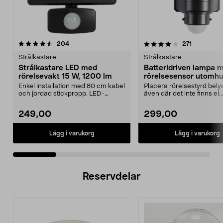
4.0 av 5 stjärnor
recensioner
3.5 av 5 stjärnor
recensione
204
271
Strålkastare
Strålkastare
Strålkastare LED med
Batteridriven lampa 
rörelsevakt 15 W, 1200 lm
rörelsesensor utomh
Enkel installation med 80 cm kabel
Placera rörelsestyrd bely
och jordad stickpropp. LED-
även där det inte finns el.
strålkastare med r...
Batteridriven lampa m...
249,00
299,00
Lägg i varukorg
Lägg i varukorg
Reservdelar