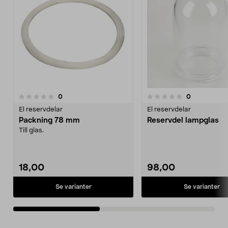
4.0av 5 stjärnor
recensioner
recensioner
0
0
0.0av 5 stjärnor
El reservdelar
El reservdelar
Packning 78 mm
Reservdel lampglas
Till glas.
18,00
98,00
Se varianter
Se varianter