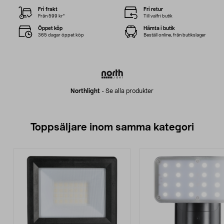
Fri frakt
Fri retur
Från 599 kr*
Till valfri butik
Öppet köp
Hämta i butik
365 dagar öppet köp
Beställ online, från butikslager
Northlight
-
Se alla produkter
Toppsäljare inom samma kategori