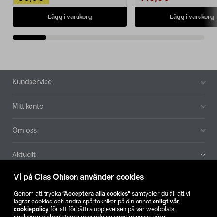
Lägg i varukorg
Lägg i varukorg
Sidfot
Kundservice
Mitt konto
Om oss
Aktuellt
Vi på Clas Ohlson använder cookies
Våra bolag
Genom att trycka
”Acceptera alla cookies”
samtycker du till att vi
Hitta butik
lagrar cookies och andra spårtekniker på din enhet
enligt vår
cookiepolicy
för att förbättra upplevelsen på vår webbplats,