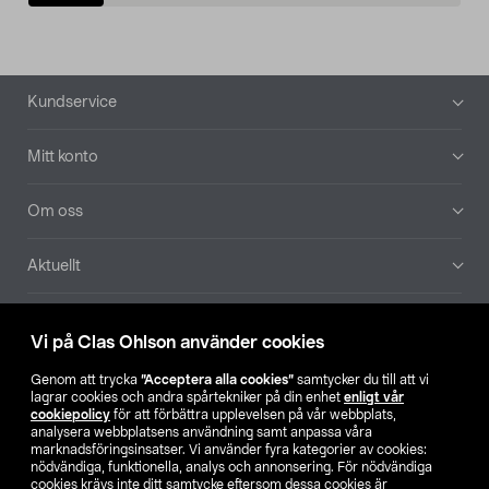
Sidfot
Kundservice
Mitt konto
Om oss
Aktuellt
Våra bolag
Vi på Clas Ohlson använder cookies
Hitta butik
Genom att trycka
”Acceptera alla cookies”
samtycker du till att vi
lagrar cookies och andra spårtekniker på din enhet
enligt vår
cookiepolicy
för att förbättra upplevelsen på vår webbplats,
SE
NO
FI
analysera webbplatsens användning samt anpassa våra
marknadsföringsinsatser. Vi använder fyra kategorier av cookies:
nödvändiga, funktionella, analys och annonsering. För nödvändiga
cookies krävs inte ditt samtycke eftersom dessa cookies är