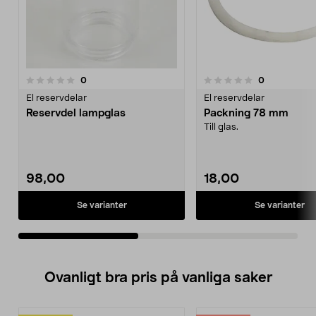
4.0av 5 stjärnor
recensioner
recensioner
0
0
0.0 av 5 stjärnor
El reservdelar
El reservdelar
Reservdel lampglas
Packning 78 mm
Till glas.
98,00
18,00
Se varianter
Se varianter
Ovanligt bra pris på vanliga saker