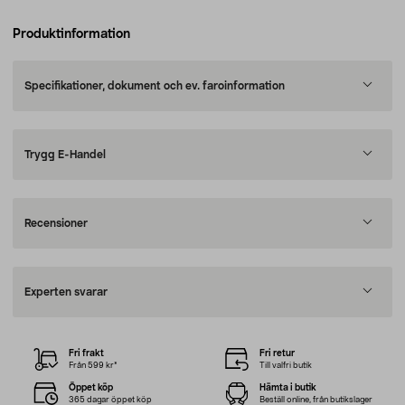
Produktinformation
Specifikationer, dokument och ev. faroinformation
Trygg E-Handel
Recensioner
Experten svarar
Fri frakt
Fri retur
Från 599 kr*
Till valfri butik
Öppet köp
Hämta i butik
365 dagar öppet köp
Beställ online, från butikslager