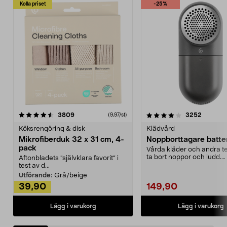
Kolla priset
-25%
4.0av 5 stjärnor
recensioner
4.5av 5 stjärnor
recensio
3809
3252
(9,97/st)
Köksrengöring & disk
Klädvård
Mikrofiberduk 32 x 31 cm, 4-
Noppborttagare batter
pack
Vårda kläder och andra tex
ta bort noppor och ludd.
Aftonbladets "självklara favorit” i
Noppborttagaren fräs...
test av d...
Utförande:
Grå/beige
39,90
149,90
Lägg i varukorg
Lägg i varukorg