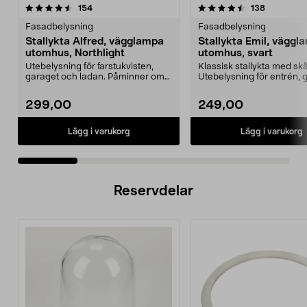
4.5 av 5 stjärnor
recensioner
4.5 av 5 stjärnor
recensione
154
138
Fasadbelysning
Fasadbelysning
Stallykta Alfred, vägglampa
Stallykta Emil, väggl
utomhus, Northlight
utomhus, svart
Utebelysning för farstukvisten,
Klassisk stallykta med skär
garaget och ladan. Påminner om
Utebelysning för entrén, 
den klassiska sta...
eller lada...
299,00
249,00
Lägg i varukorg
Lägg i varukorg
Reservdelar