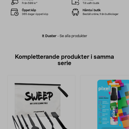
Från 599 kr*
Till valfri butik
Öppet köp
Hämta i butik
365 dagar öppet köp
Beställ online, från butikslager
It Duster
-
Se alla produkter
Kompletterande produkter i samma
serie