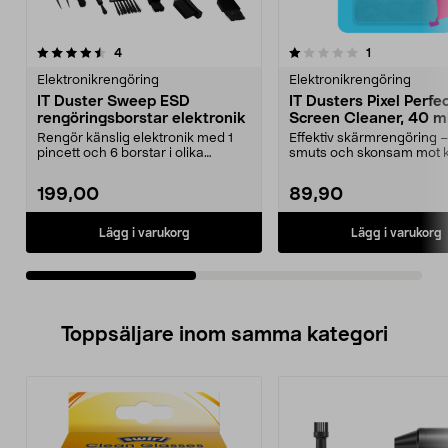
1.0av 5 stjärnor
recensioner
4.5av 5 stjärnor
recensioner
4
1
Elektronikrengöring
Elektronikrengöring
IT Duster Sweep ESD
IT Dusters Pixel Perfe
rengöringsborstar elektronik
Screen Cleaner, 40 m
Rengör känslig elektronik med 1
Effektiv skärmrengöring –
pincett och 6 borstar i olika
smuts och skonsam mot k
storlekar. Elektro...
ytor. IT Duste...
199,00
89,90
Lägg i varukorg
Lägg i varukorg
Toppsäljare inom samma kategori