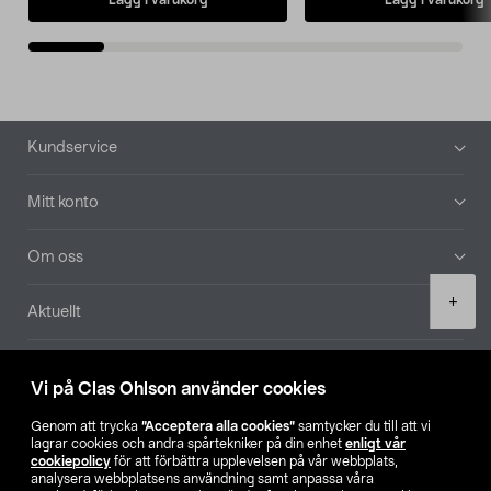
Sidfot
Kundservice
Mitt konto
Om oss
Product
+
Aktuellt
quantity
Våra bolag
Vi på Clas Ohlson använder cookies
Hitta butik
Genom att trycka
”Acceptera alla cookies”
samtycker du till att vi
lagrar cookies och andra spårtekniker på din enhet
enligt vår
cookiepolicy
för att förbättra upplevelsen på vår webbplats,
SE
NO
FI
analysera webbplatsens användning samt anpassa våra