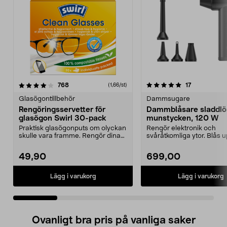
5.0 av 5 stjärnor
recensioner
4.0 av 5 stjärnor
recensioner
768
17
(1,66/st)
Glasögontillbehör
Dammsugare
Rengöringsservetter för
Dammblåsare sladdlö
glasögon Swirl 30-pack
munstycken, 120 W
Praktisk glasögonputs om olyckan
Rengör elektronik och
skulle vara framme. Rengör dina
svåråtkomliga ytor. Blås 
glasögon utan a...
badleksaker – helt sladdlös
49,90
699,00
Lägg i varukorg
Lägg i varukorg
Ovanligt bra pris på vanliga saker