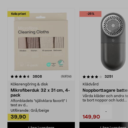
Kolla priset
-25%
4.0av 5 stjärnor
recensioner
4.5av 5 stjärnor
recensio
3808
3251
(9,97/st)
Köksrengöring & disk
Klädvård
Mikrofiberduk 32 x 31 cm, 4-
Noppborttagare batter
pack
Vårda kläder och andra tex
ta bort noppor och ludd.
Aftonbladets "självklara favorit” i
Noppborttagaren fräs...
test av d...
Utförande:
Grå/beige
-
39,90
149,90
Lägg i varukorg
Lägg i varukorg