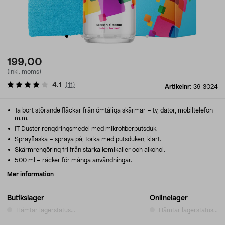
199,00
(inkl. moms)
4.1
(
11
)
Artikelnr:
39-3024
Ta bort störande fläckar från ömtåliga skärmar – tv, dator, mobiltelefon
m.m.
IT Duster rengöringsmedel med mikrofiberputsduk.
Sprayflaska – spraya på, torka med putsduken, klart.
Skärmrengöring fri från starka kemikalier och alkohol.
500 ml – räcker för många användningar.
Mer information
Butikslager
Onlinelager
Hämtar lagerstatus...
Hämtar lagerstatus...