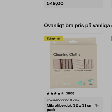
549,00
Lägg i varukorg
Ovanligt bra pris på vanliga
Kolla priset
5av 5 stjärnor
4.0av 5 stjärnor
recensioner
3808
Köksrengöring & disk
Mikrofiberduk 32 x 31 cm, 4-
pack