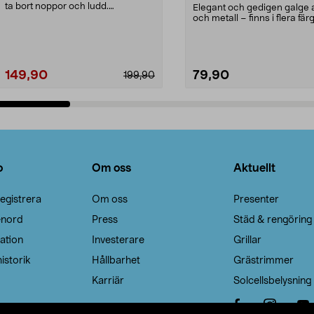
ta bort noppor och ludd.
Elegant och gedigen galge a
Noppborttagaren fräs...
och metall – finns i flera färg
Galge med sv...
149,90
79,90
199,90
Lägg i varukorg
Lägg i varukorg
o
Om oss
Aktuellt
egistrera
Om oss
Presenter
enord
Press
Städ & rengöring
ation
Investerare
Grillar
istorik
Hållbarhet
Grästrimmer
Karriär
Solcellsbelysning