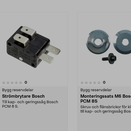
recensioner
recensioner
0
0
0.0 av 5 stjärnor
Bygg reservdelar
Bygg reservdelar
Strömbrytare Bosch
Monteringssats M6 Bos
PCM 8S
Till kap- och geringssåg Bosch
PCM 8 S.
Skruv och flänsbrickor för k
till kap- och geringssåg Bo
PCM 8 S.