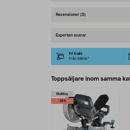
Recensioner
(3)
Experten svarar
Fri frakt
Från 599 kr*
Toppsäljare inom samma ka
Multibuy
-25%