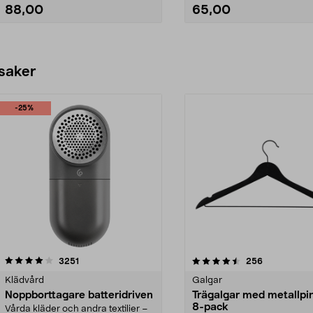
88,00
65,00
Se varianter
Se varianter
 saker
-25%
4.5av 5 stjärnor
recensioner
4.0av 5 stjärnor
recensioner
3251
256
Klädvård
Galgar
Noppborttagare batteridriven
Trägalgar med metallpi
8-pack
Vårda kläder och andra textilier –