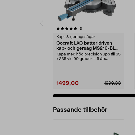
0 av 5 stjärnor
4.5 av 5 stjärnor
recensioner
3
Kap- & geringssågar
Cocraft LXC batteridriven
kap- och gersåg MS216-BL
18 V
Kapa med hög precision upp till 65
x 235 vid 90 grader – 5 års
garanti. Cocraft ...
1499,00
1999,00
Passande tillbehör