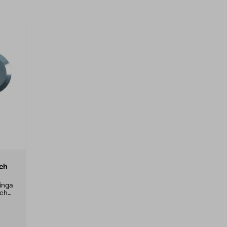
ch
linga
sch