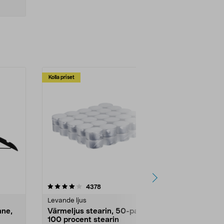
Kolla priset
Multibuy
4.5av 5 stjärnor
recensioner
4.5
4378
2
Levande ljus
Rengöringsm
nne,
Värmeljus stearin, 50-pack,
Bikarbonat
100 procent stearin
Ett allsidigt 