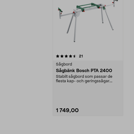
5av 5 stjärnor
recensioner
21
Sågbord
Sågbänk Bosch PTA 2400
Stabilt sågbord som passar de
flesta kap- och geringssågar.
Jobba i ergonomisk a...
1 749,00
Lägg i varukorg