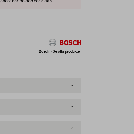
ängst ner på den här sidan.
Bosch
-
Se alla produkter