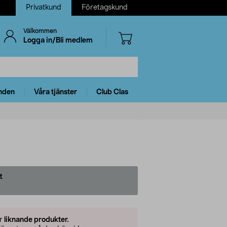
Privatkund
Företagskund
Välkommen
Logga in/Bli medlem
nden
Våra tjänster
Club Clas
t
er
liknande produkter.