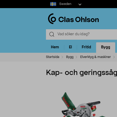
Select
Sweden
market
Hem
El
Fritid
Bygg
Startsida
Bygg
Elverktyg & maskiner
Kap- och geringsså