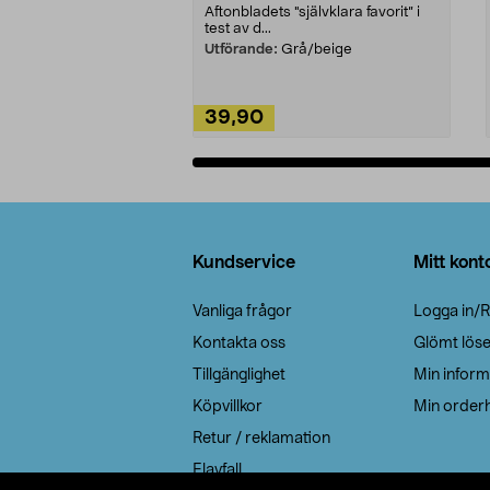
Aftonbladets "självklara favorit” i
test av d...
Utförande:
Grå/beige
39,90
Lägg i varukorg
Sidfot
Kundservice
Mitt kont
Vanliga frågor
Logga in/R
Kontakta oss
Glömt lös
Tillgänglighet
Min inform
Köpvillkor
Min orderh
Retur / reklamation
Elavfall