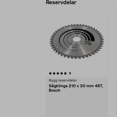
Reservdelar
0av 5 stjärnor
recensioner
9
0.0 av 5 stjärnor
Bygg reservdelar
Sågklinga 210 x 30 mm 48T,
Bosch