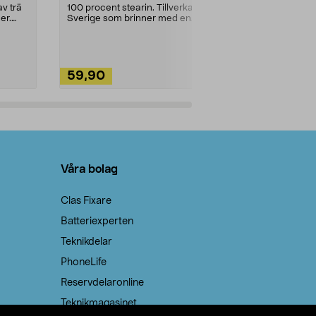
städning och 
v trä
100 procent stearin. Tillverkade i
ute. Städa med
er.
Sverige som brinner med en
vacker och sotfri ...
59,90
49,90
Lägg i varukorg
Lägg
Våra bolag
Clas Fixare
Batteriexperten
Teknikdelar
PhoneLife
Reservdelaronline
Teknikmagasinet