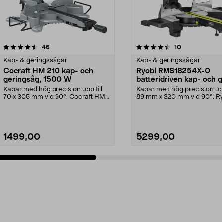
4.5 av 5 stjärnor
recensioner
5.0 av 5 stjärnor
recensioner
46
10
Kap- & geringssågar
Kap- & geringssågar
Cocraft HM 210 kap- och
Ryobi RMS18254X-0
geringsåg, 1500 W
batteridriven kap- och 
Kapar med hög precision upp till
Kapar med hög precision upp
70 x 305 mm vid 90°. Cocraft HM
89 mm x 320 mm vid 90°. R
210 – kraftfull...
RMS18254X-0 – kra...
1499,00
5299,00