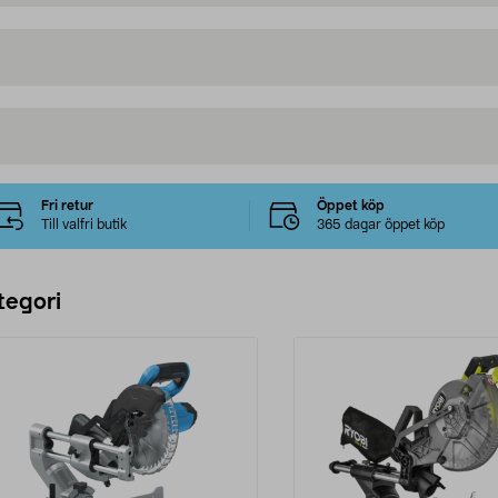
Fri retur
Öppet köp
Till valfri butik
365 dagar öppet köp
tegori