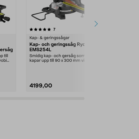
4.5 av 5 stjärnor
recensioner
5.0
7
7
Kap- & geringssågar
Kap- & gerin
Kap- och geringssåg Ryobi
Ryobi EMS2
gersåg
EMS254L
geringssåg
 till
Smidig kap- och gersåg som
Kompakt och k
yobi
kapar upp till 90 x 300 mm vid 90°.
till 70 x 270 
Geringsvinklar ti...
Ryobi EMS216L
4199,00
3399,00