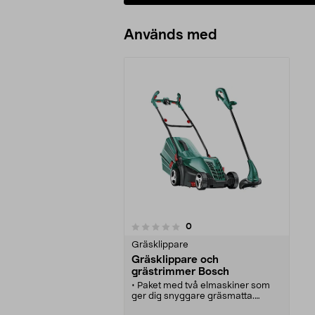
Används med
recensioner
0
0 av 5 stjärnor
Gräsklippare
Gräsklippare och
grästrimmer Bosch
• Paket med två elmaskiner som
ger dig snyggare gräsmatta.
• Elgräsklippare ARM 34 med