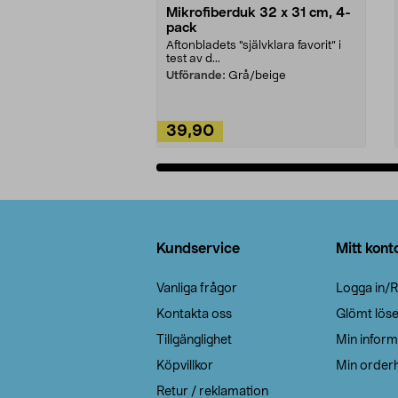
Mikrofiberduk 32 x 31 cm, 4-
pack
Aftonbladets "självklara favorit” i
test av d...
Utförande:
Grå/beige
39,90
Lägg i varukorg
Sidfot
Kundservice
Mitt kont
Vanliga frågor
Logga in/R
Kontakta oss
Glömt lös
Tillgänglighet
Min inform
Köpvillkor
Min orderh
Retur / reklamation