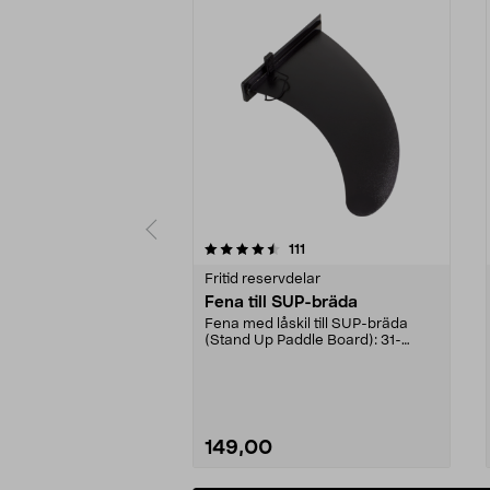
5 av 5 stjärnor
4.5 av 5 stjärnor
recensioner
111
Fritid reservdelar
Fena till SUP-bräda
Fena med låskil till SUP-bräda
(Stand Up Paddle Board): 31-
974331-2059, E11 Pass...
149,00