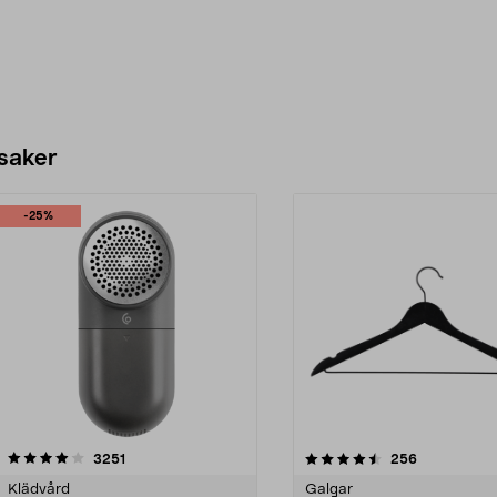
 saker
-25%
4.5av 5 stjärnor
recensioner
4.0av 5 stjärnor
recensioner
3251
256
Klädvård
Galgar