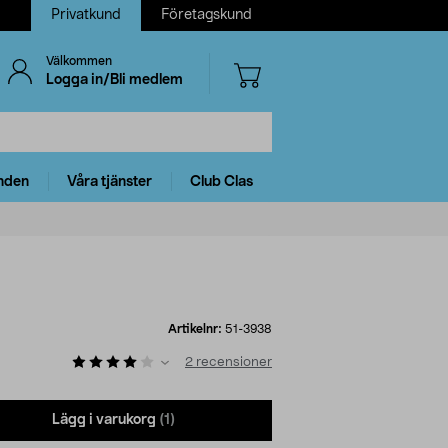
Privatkund
Företagskund
Välkommen
Logga in/Bli medlem
nden
Våra tjänster
Club Clas
Artikelnr:
51-3938
2
recensioner
Lägg i varukorg
(1)