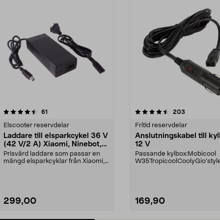
4.5 av 5 stjärnor
recensioner
4.5 av 5 stjärnor
recensioner
61
203
Elscooter reservdelar
Fritid reservdelar
Laddare till elsparkcykel 36 V
Anslutningskabel till ky
(42 V/2 A) Xiaomi, Ninebot,
12 V
E-Way m.fl.
Prisvärd laddare som passar en
Passande kylbox:Mobicool
mängd elsparkcyklar från Xiaomi,
W35TropicoolCoolyGio'styl
Ninebot och E-Wa...
olSelapDiaviam.fl. Model...
299,00
169,90