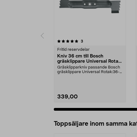
0av 5 stjärnor
5.0av 5 stjärnor
recensioner
3
Fritid reservdelar
Kniv 36 cm till Bosch
gräsklippare Universal Rotak
36V
Gräsklipparkniv passande Bosch
gräsklippare Universal Rotak:36-
55036-55536-56036...
339,00
Lägg i varukorg
Toppsäljare inom samma ka