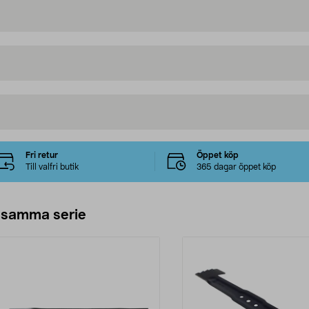
Fri retur
Öppet köp
Till valfri butik
365 dagar öppet köp
 samma serie