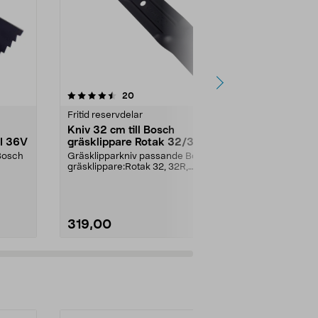
4.5av 5 stjärnor
recensioner
4.5
20
3
Fritid reservdelar
Fritid reservd
Kniv 32 cm till Bosch
Kniv 32 cm 
LI 36V
gräsklippare Rotak 32/320,
gräsklippar
Arm 32/3200
Rotak 32 LI
Bosch
Gräsklipparkniv passande Bosch
Gräsklippark
gräsklippare:Rotak 32, 32R,
gräsklippare
320Rotak 32 ErgoflexA...
18CityMower 
319,00
319,00
Lägg i varukorg
Lägg