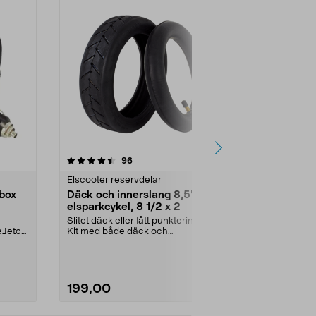
4.0 av 5 stjärnor
recensioner
4.5
96
3
Elscooter reservdelar
Fritid reservd
lbox
Däck och innerslang 8,5" till
Hjulkit Hus
elsparkcykel, 8 1/2 x 2
Automower
R4/305/31
Slitet däck eller fått punktering?.
Komplett hjulk
eJetco
Kit med både däck och
hjul med fäste
innerslang. Luftdäck -...
robotgräsklipp
199,00
529,00