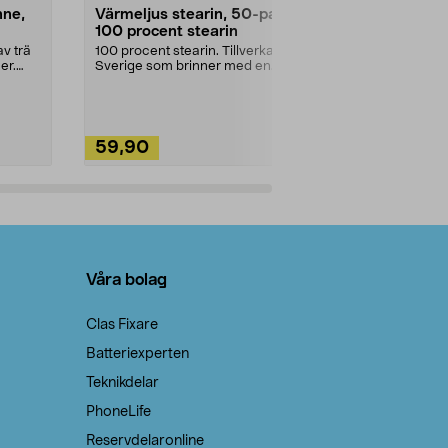
nne,
Värmeljus stearin, 50-pack,
Bikarbonat
100 procent stearin
Ett allsidigt 
städning och 
v trä
100 procent stearin. Tillverkade i
ute. Städa med
er.
Sverige som brinner med en
vacker och sotfri ...
59,90
49,90
Lägg i varukorg
Lägg
Våra bolag
Clas Fixare
Batteriexperten
Teknikdelar
PhoneLife
Reservdelaronline