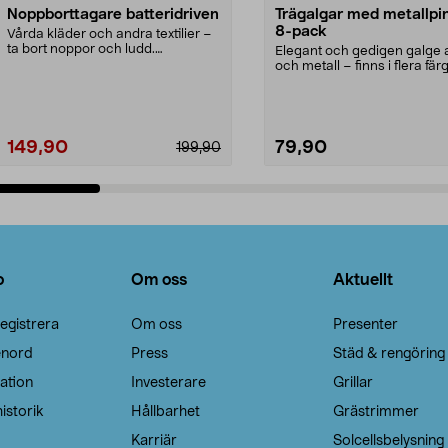
Noppborttagare batteridriven
Trägalgar med metallpi
8-pack
Vårda kläder och andra textilier –
ta bort noppor och ludd.
Elegant och gedigen galge a
Noppborttagaren fräs...
och metall – finns i flera färg
Galge med sv...
149,90
79,90
199,90
Lägg i varukorg
Lägg i varukorg
o
Om oss
Aktuellt
egistrera
Om oss
Presenter
enord
Press
Städ & rengöring
ation
Investerare
Grillar
istorik
Hållbarhet
Grästrimmer
Karriär
Solcellsbelysning