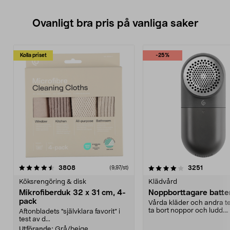
Ovanligt bra pris på vanliga saker
Kolla priset
-25%
4.0av 5 stjärnor
recensioner
4.5av 5 stjärnor
recensio
3808
3251
(9,97/st)
Köksrengöring & disk
Klädvård
Mikrofiberduk 32 x 31 cm, 4-
Noppborttagare batter
pack
Vårda kläder och andra tex
ta bort noppor och ludd.
Aftonbladets "självklara favorit” i
Noppborttagaren fräs...
test av d...
Utförande:
Grå/beige