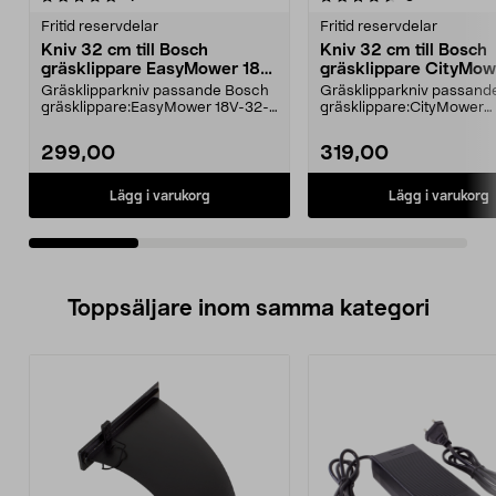
Fritid reservdelar
Fritid reservdelar
Kniv 32 cm till Bosch
Kniv 32 cm till Bosch
gräsklippare EasyMower 18V,
gräsklippare CityMow
CityMower 18V, Rotak 32 LI
Rotak 32 LI
Gräsklipparkniv passande Bosch
Gräsklipparkniv passand
gräsklippare:EasyMower 18V-32-
gräsklippare:CityMower
200CityMower 18V-32...
18CityMower 18V-32-300R
299,00
319,00
Lägg i varukorg
Lägg i varukorg
Toppsäljare inom samma kategori