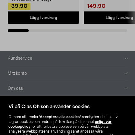
39,90
149,90
Lägg i varukorg
Lägg i varukorg
Sidfot
Kundservice
Mitt konto
Om oss
Aktuellt
Vi på Clas Ohlson använder cookies
Genom att trycka
”Acceptera alla cookies”
samtycker du till att vi
Våra bolag
lagrar cookies och andra spårtekniker på din enhet
enligt vår
cookiepolicy
för att förbättra upplevelsen på vår webbplats,
analysera webbplatsens användning samt anpassa våra
Hitta butik