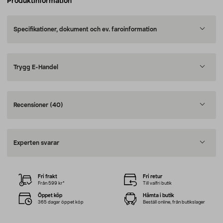
Produktinformation
Specifikationer, dokument och ev. faroinformation
Trygg E-Handel
Recensioner
(40)
Experten svarar
Fri frakt
Fri retur
Från 599 kr*
Till valfri butik
Öppet köp
Hämta i butik
365 dagar öppet köp
Beställ online, från butikslager