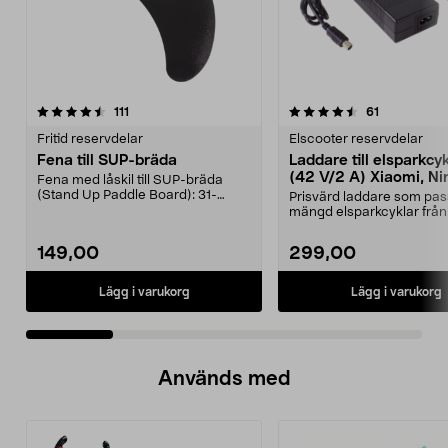
4.5 av 5 stjärnor
recensioner
4.5 av 5 stjärnor
recensioner
111
61
Fritid reservdelar
Elscooter reservdelar
Fena till SUP-bräda
Laddare till elsparkcy
(42 V/2 A) Xiaomi, Ni
Fena med låskil till SUP-bräda
E-Way m.fl.
(Stand Up Paddle Board): 31-
Prisvärd laddare som pas
974331-2059, E11 Pass...
mängd elsparkcyklar från
Ninebot och E-Wa...
149,00
299,00
Lägg i varukorg
Lägg i varukorg
Används med