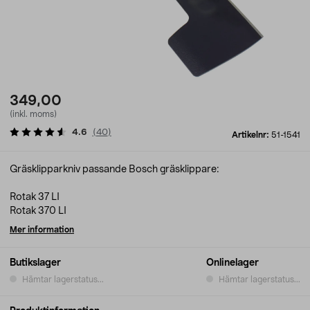
349,00
(inkl. moms)
4.6
(
40
)
Artikelnr:
51-1541
Gräsklipparkniv passande Bosch gräsklippare:
Rotak 37 LI
Rotak 370 LI
Mer information
Butikslager
Onlinelager
Hämtar lagerstatus...
Hämtar lagerstatus...