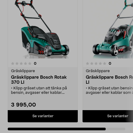
recensioner
recensioner
0
0
0.0 av 5 stjärnor
Gräsklippare
Gräsklippare
Gräsklippare Bosch Rotak
Gräsklippare Bosch R
370 LI
LI
• Klipp gräset utan att tänka på
• Klipp gräset utan bensin
bensin, avgaser eller kablar.
avgaser eller kablar som ä
• Powerdrive-motor för pålitlig
vägen!
klippning, även under krävande
• Sladdlös gräsklippare 
3 995,00
omständigheter.
litiumjonbatteri och upps
• Ergoflex-handtag för ergonomisk
• Bra grepp och bekväm
och bekväm arbetsställning.
arbetsställning.
Se varianter
Se varianter
• 6-stegs justerbar klipphöjd.
• 10-stegs justerbar klipph
• Effektiv uppsamlingsteknik.
bästa resultat.
• Unik gräskam för exakt 
kantnära klippning.