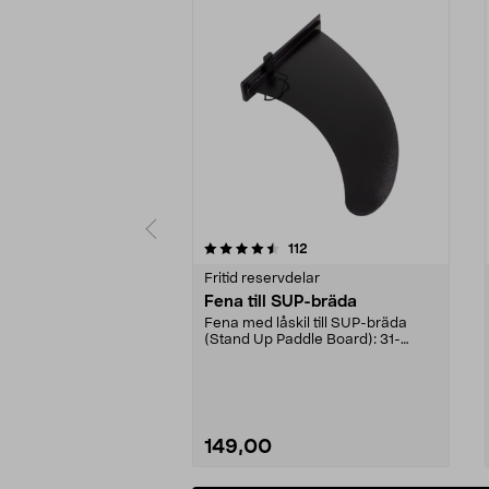
5 av 5 stjärnor
4.5 av 5 stjärnor
recensioner
112
Fritid reservdelar
Fena till SUP-bräda
Fena med låskil till SUP-bräda
(Stand Up Paddle Board): 31-
974331-2059, E11 Pass...
149,00