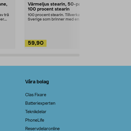
nne,
Värmeljus stearin, 50-pack,
Bikarbonat
100 procent stearin
Ett allsidigt 
städning och 
v trä
100 procent stearin. Tillverkade i
ute. Städa med
er.
Sverige som brinner med en
vacker och sotfri ...
59,90
49,90
Lägg i varukorg
Lägg
Våra bolag
Clas Fixare
Batteriexperten
Teknikdelar
PhoneLife
Reservdelaronline