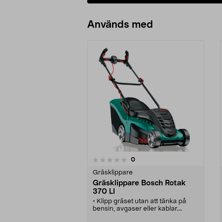
Används med
recensioner
0
0 av 5 stjärnor
0.0 av 5 stjärnor
Gräsklippare
Gräsklippare Bosch Rotak
370 LI
• Klipp gräset utan att tänka på
bensin, avgaser eller kablar.
• Powerdrive-motor för pålitlig