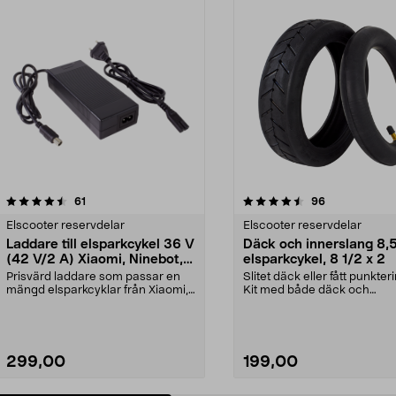
4.5 av 5 stjärnor
recensioner
4.5 av 5 stjärnor
recensioner
61
96
Elscooter reservdelar
Elscooter reservdelar
Laddare till elsparkcykel 36 V
Däck och innerslang 8,5"
(42 V/2 A) Xiaomi, Ninebot,
elsparkcykel, 8 1/2 x 2
E-Way m.fl.
Prisvärd laddare som passar en
Slitet däck eller fått punkter
mängd elsparkcyklar från Xiaomi,
Kit med både däck och
Ninebot och E-Wa...
innerslang. Luftdäck -...
299,00
199,00