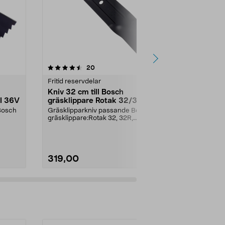
5.0av 5 stjärnor
recensioner
4.5
20
3
Fritid reservdelar
Fritid reservd
Kniv 32 cm till Bosch
Kniv 36 cm 
LI 36V
gräsklippare Rotak 32/320,
gräsklippar
Arm 32/3200
36V
Bosch
Gräsklipparkniv passande Bosch
Gräsklippark
gräsklippare:Rotak 32, 32R,
gräsklippare 
320Rotak 32 ErgoflexA...
55036-55536
319,00
339,00
Lägg i varukorg
Lägg