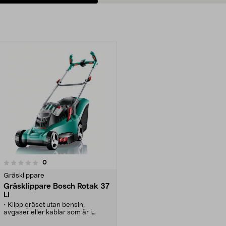
recensioner
0
Gräsklippare
Gräsklippare Bosch Rotak 37
LI
• Klipp gräset utan bensin,
avgaser eller kablar som är i
vägen!