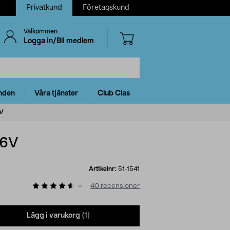
Privatkund
Företagskund
Välkommen
Logga in/Bli medlem
nden
Våra tjänster
Club Clas
6V
36V
Artikelnr:
51-1541
40
recensioner
Lägg i varukorg
(1)