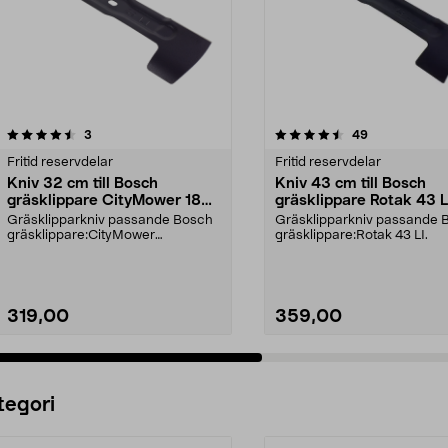
4.5av 5 stjärnor
recensioner
4.5av 5 stjärnor
recensioner
3
49
Fritid reservdelar
Fritid reservdelar
Kniv 32 cm till Bosch
Kniv 43 cm till Bosch
gräsklippare CityMower 18V,
gräsklippare Rotak 43 
Rotak 32 LI
Gräsklipparkniv passande Bosch
Gräsklipparkniv passande 
gräsklippare:CityMower
gräsklippare:Rotak 43 LI.
18CityMower 18V-32-300Rota...
319,00
359,00
Lägg i varukorg
Lägg i varukorg
tegori