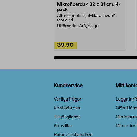
Mikrofiberduk 32 x 31 cm, 4-
pack
Aftonbladets "självklara favorit” i
test av d...
Utförande:
Grå/beige
39,90
Lägg i varukorg
Sidfot
Kundservice
Mitt kont
Vanliga frågor
Logga in/R
Kontakta oss
Glömt lös
Tillgänglighet
Min inform
Köpvillkor
Min orderh
Retur / reklamation