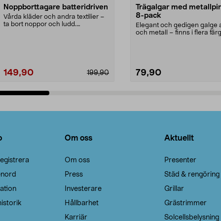
Noppborttagare batteridriven
Trägalgar med metallpi
8-pack
Vårda kläder och andra textilier –
ta bort noppor och ludd.
Elegant och gedigen galge a
Noppborttagaren fräs...
och metall – finns i flera färg
Galge med sv...
149,90
79,90
199,90
Lägg i varukorg
Lägg i varukorg
o
Om oss
Aktuellt
egistrera
Om oss
Presenter
enord
Press
Städ & rengöring
ation
Investerare
Grillar
istorik
Hållbarhet
Grästrimmer
Karriär
Solcellsbelysning