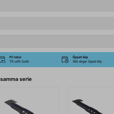
Fri retur
Öppet köp
Till valfri butik
365 dagar öppet köp
 samma serie