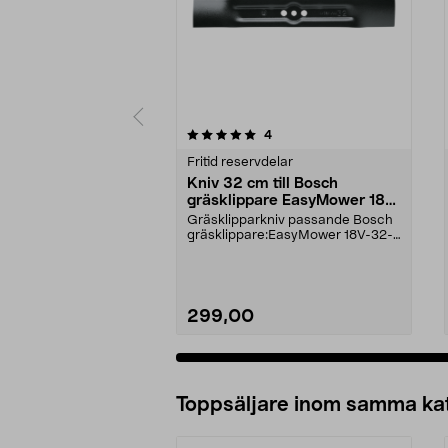
0av 5 stjärnor
4.5av 5 stjärnor
recensioner
4
Fritid reservdelar
Kniv 32 cm till Bosch
gräsklippare EasyMower 18V,
CityMower 18V, Rotak 32 LI
Gräsklipparkniv passande Bosch
gräsklippare:EasyMower 18V-32-
200CityMower 18V-32...
299,00
Lägg i varukorg
Toppsäljare inom samma ka