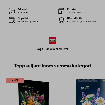
Fri frakt
Fri retur
Från 599 kr*
Till valfri butik
Öppet köp
Hämta i butik
365 dagar öppet köp
Beställ online, från butikslager
Lego
-
Se alla produkter
Toppsäljare inom samma kategori
-14%