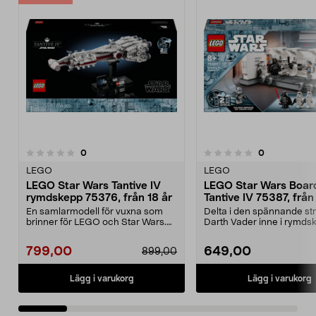
recensioner
recensioner
0
0
0.0 av 5 stjärnor
0.0 av 5 stjärnor
LEGO
LEGO
LEGO Star Wars Tantive IV
LEGO Star Wars Board
rymdskepp 75376, från 18 år
Tantive IV 75387, från
En samlarmodell för vuxna som
Delta i den spännande st
brinner för LEGO och Star Wars.
Darth Vader inne i rymds
LEGO Star Wars – å...
LEGO Star Wars...
799,00
649,00
899,00
Lägg i varukorg
Lägg i varukorg