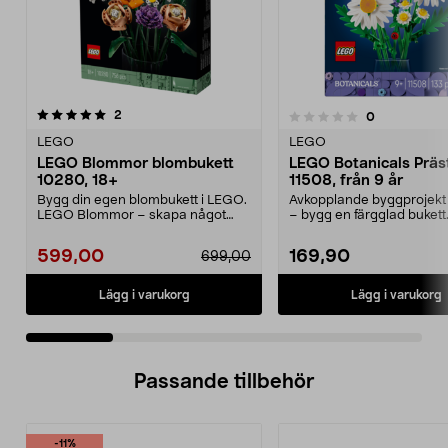
recensioner
4.5 av 5 stjärnor
2
recensioner
0
0.0 av 5 stjärnor
LEGO
LEGO
LEGO Blommor blombukett
LEGO Botanicals Präs
10280, 18+
11508, från 9 år
Bygg din egen blombukett i LEGO.
Avkopplande byggprojekt 
LEGO Blommor – skapa något
– bygg en färgglad buket
kreativt som förtjän...
Botanicals Präs...
599,00
169,90
699,00
Lägg i varukorg
Lägg i varukorg
Passande tillbehör
-11%