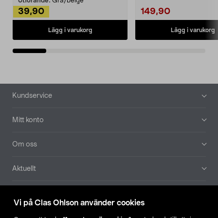
Utförande:
Grå/beige
39,90
149,90
Lägg i varukorg
Lägg i varukorg
Sidfot
Kundservice
Mitt konto
Om oss
Aktuellt
Våra bolag
Vi på Clas Ohlson använder cookies
Hitta butik