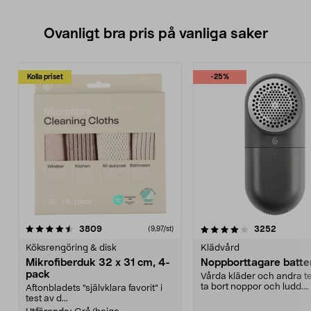
Ovanligt bra pris på vanliga saker
Kolla priset
-25%
4.0av 5 stjärnor
recensioner
4.5av 5 stjärnor
recensio
3809
3252
(9,97/st)
Köksrengöring & disk
Klädvård
Mikrofiberduk 32 x 31 cm, 4-
Noppborttagare batter
pack
Vårda kläder och andra tex
ta bort noppor och ludd.
Aftonbladets "självklara favorit” i
Noppborttagaren fräs...
test av d...