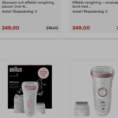
Skonsam och effektiv rengöring,
Effektiv rengöring – omslute
passar Oral-B...
tand med ...
Antal i förpackning:
3
Antal i förpackning:
3
249,00
249,00
319,00
Lägg i varukorg
Lägg i varukorg