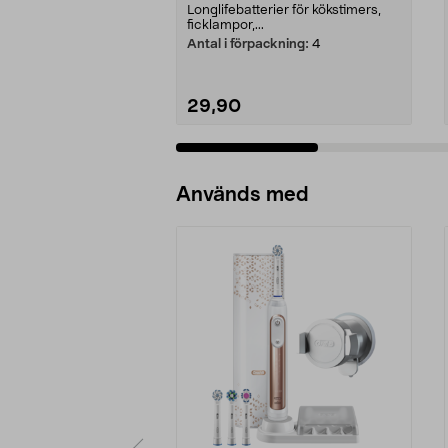
Longlifebatterier för kökstimers,
ficklampor,...
Antal i förpackning:
4
29,90
Lägg i varukorg
Används med