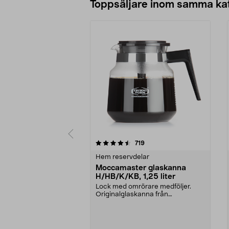
Toppsäljare inom samma ka
5 av 5 stjärnor
4.5 av 5 stjärnor
recensioner
719
Hem reservdelar
Moccamaster glaskanna
H/HB/K/KB, 1,25 liter
Lock med omrörare medföljer.
Originalglaskanna från
Moccamaster. Förläng livet p...