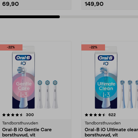
69,90
149,90
-22%
-22%
4.5av 5 stjärnor
recensioner
4.5av 5 stjärnor
recensioner
300
622
Tandborsthuvuden
Tandborsthuvuden
Oral-B iO Gentle Care
Oral-B iO Ultimate clea
borsthuvud, vit
borsthuvud, vit