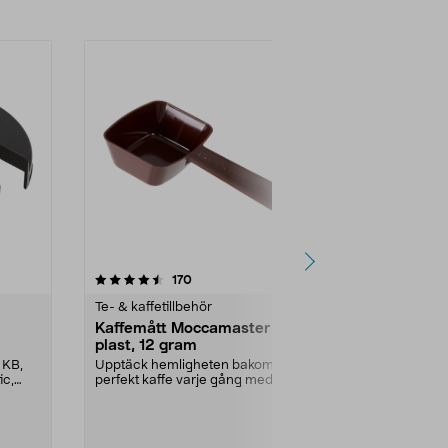
3.5 av 5 stjärnor
recensioner
4.5
170
1
Te- & kaffetillbehör
Hem reservde
Kaffemått Moccamaster
USB laddkabe
plast, 12 gram
OneBlade/R
 KB,
Upptäck hemligheten bakom
Passar nyare
ic,
perfekt kaffe varje gång med
laddning (ej 
denna exklusiva doserings...
230 V nätadapt