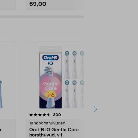
69,00
99,90
4.5av 5 stjärnor
recensioner
4.5
300
Tandborsthuvuden
Tandborsthu
n
Oral-B iO Gentle Care
Oral-B iO G
borsthuvud, vit
borsthuvud,