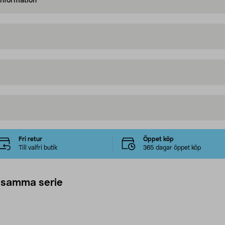
information
Fri retur
Öppet köp
Till valfri butik
365 dagar öppet köp
 samma serie