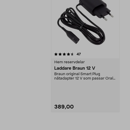
5av 5 stjärnor
recensioner
47
Hem reservdelar
Laddare Braun 12 V
Braun original Smart Plug
nätadapter 12 V som passar Oral-
B laddbart resefodral ...
389,00
Lägg i varukorg