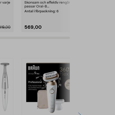
r varje
Skonsam och effektiv rengöring,
Skonsam och e
passar Oral-B...
passar Oral-B.
Antal i förpackning:
6
Antal i förpa
569,00
699,00
319,00
Lägg i varukorg
Lägg