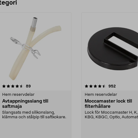
tegori
4.5 av 5 stjärnor
recensioner
4.5 av 5 stjärnor
recensioner
89
952
Hem reservdelar
Hem reservdelar
Avtappningsslang till
Moccamaster lock till
saftmaja
filterhållare
Slangsats med silikonslang,
Lock för Moccamaster H, K,
klämma och stålpip till saftkokare.
KBG, KBGC, Optio, Automat
Automatic S, Manual ...