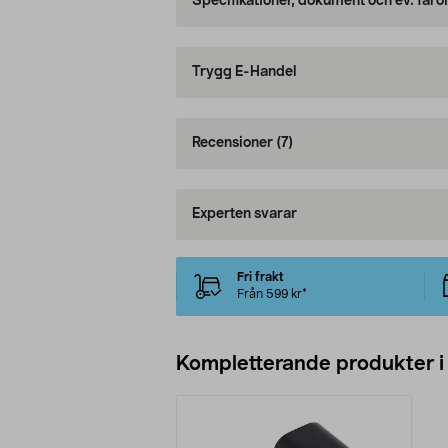
Specifikationer, dokument och ev. faro
Trygg E-Handel
Recensioner
(7)
Experten svarar
Fri frakt
Från 599 kr*
Kompletterande produkter i