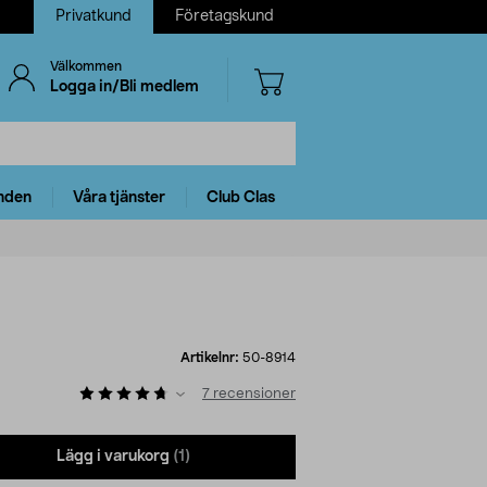
Privatkund
Företagskund
Välkommen
Logga in/Bli medlem
nden
Våra tjänster
Club Clas
Artikelnr:
50-8914
7
recensioner
Lägg i varukorg
(1)