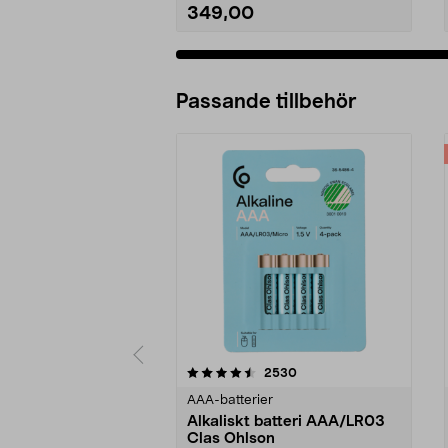
349,00
Passande tillbehör
5av 5 stjärnor
4.5av 5 stjärnor
recensioner
2530
AAA-batterier
Alkaliskt batteri AAA/LR03
Clas Ohlson