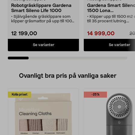
Robotgräsklippare Gardena
Gardena Smart Sileno
Smart Sileno Life 1000
1500 Lona
robotgräsklippare, 57
• Självgående gräsklippare som
• Klipper upp till 1500 m2
klipper gräsmattor på upp till 1000
till 35 procent lutning.
m².
• Gardena Smart Sileno L
• Styr, programmera och se status
Lona – appstyrd
12 199,00
14 999,00
20
för roboten i din mobil.
robotgräsklippare med AI
• Med inbyggt WiFi och
baserad teknik.
medföljande gateway ansluter du
• Lätt att installera – Gar
Se varianter
Se varianter
den till hemmanätverket.
smartapp guidar dig geno
• Klipper jämnt och snyggt utan att
moment.
lämna spår i gräsmattan.
• Klipper under alla årstid
frost – även när det regna
• Tystgående (57 dB) och 
med precision, även unde
Ovanligt bra pris på vanliga saker
studsmattor och möbler.
Kolla priset
-25%