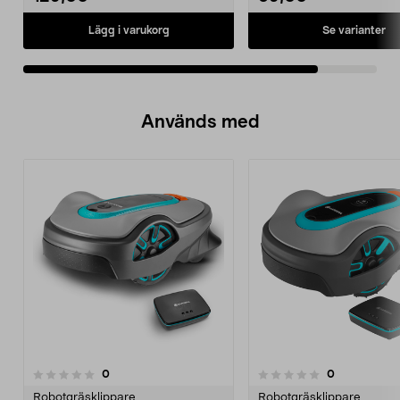
Se varianter
Lägg i varukorg
Används med
recensioner
recensioner
0
0
0.0 av 5 stjärnor
0.0 av 5 stjärnor
Robotgräsklippare
Robotgräsklippare