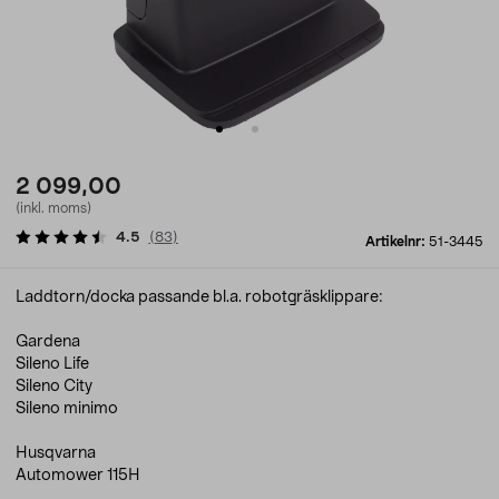
2 099,00
(inkl. moms)
4.5
(
83
)
Artikelnr:
51-3445
Laddtorn/docka passande bl.a. robotgräsklippare:
Gardena
Sileno Life
Sileno City
Sileno minimo
Husqvarna
Automower 115H