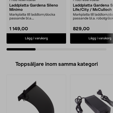
Fritid reservdelar
Fritid reservdelar
Laddplatta Gardena Sileno
Laddplatta Gardena S
Minimo
Life/City / McCulloch
Markplatta till laddtorn/docka
Markplatta till laddtorn/d
passande bl.a.
passande bl.a. robotgräsk
robotgräsklippare:Gardena Sileno
Gardena Sileno ...
M...
1 149,00
829,00
Lägg i varukorg
Lägg i varukorg
Toppsäljare inom samma kategori