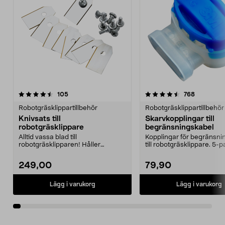
4.5av 5 stjärnor
recensioner
recension
105
768
0.0 av 5 stjärnor
Robotgräsklippartillbehör
Robotgräsklippartillbehör
Knivsats till
Skarvkopplingar till
robotgräsklippare
begränsningskabel
Alltid vassa blad till
Kopplingar för begränsni
robotgräsklipparen! Håller
till robotgräsklippare. 5-p
gräsmattan i ett perfekt skick.
249,00
79,90
Lägg i varukorg
Lägg i varukorg