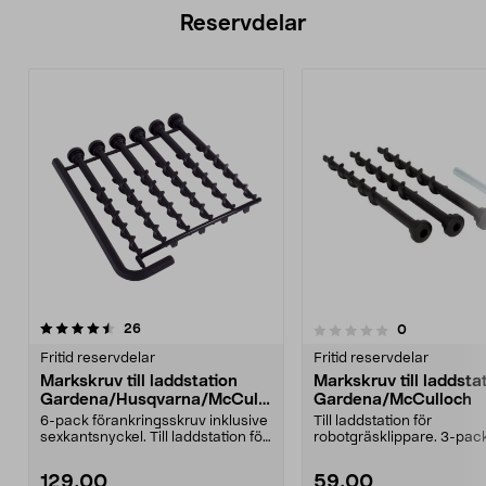
Reservdelar
recensioner
26
recensioner
0
0.0 av 5 stjärnor
Fritid reservdelar
Fritid reservdelar
Markskruv till laddstation
Markskruv till laddsta
Gardena/Husqvarna/McCullo
Gardena/McCulloch
ch
6-pack förankringsskruv inklusive
Till laddstation för
sexkantsnyckel. Till laddstation för
robotgräsklippare. 3-pac
robotgräs...
markskruvar inklusive 6
sexkan...
129,00
59,00