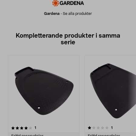
Gardena
-
Se alla produkter
Kompletterande produkter i samma
serie
1.0av 5 stjärnor
recensioner
4.5av 5 stjärnor
recensioner
1
1