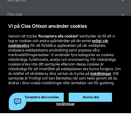
Mitt konto
Om oss
Vi på Clas Ohlson använder cookies
Aktuellt
Genom att trycka
”Acceptera alla cookies”
samtycker du till att vi
lagrar cookies och andra spårtekniker på din enhet
enligt vår
Våra bolag
cookiepolicy
för att förbättra upplevelsen på vår webbplats,
analysera webbplatsens användning samt anpassa våra
marknadsföringsinsatser. Vi använder fyra kategorier av cookies:
Hitta butik
nödvändiga, funktionella, analys och annonsering. För nödvändiga
cookies krävs inte ditt samtycke eftersom dessa cookies är
nödvändiga för att innehållet på webbplatsen ska kunna fungera. Om
SE
NO
FI
du istället vill skräddarsy dina val kan du trycka på
inställningar
. Ditt
samtycke är frivilligt och kan återkallas när som helst genom att du
ändrar i dina cookie-inställningar eller kontaktar oss för guidning.
Acceptera alla cookies
Avvisa alla
Inställningar
Köpvillkor
Privacy statement
Klubbvillkor
För företag
Ändra till priser exklusive moms