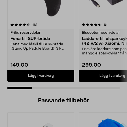
4.5 av 5 stjärnor
recensioner
4.5 av 5 stjärnor
recensioner
112
61
Fritid reservdelar
Elscooter reservdelar
Fena till SUP-bräda
Laddare till elsparkcy
(42 V/2 A) Xiaomi, Ni
Fena med låskil till SUP-bräda
E-Way m.fl.
(Stand Up Paddle Board): 31-
Prisvärd laddare som pas
974331-2059, E11 Pass...
mängd elsparkcyklar från
Ninebot och E-Wa...
149,00
299,00
Lägg i varukorg
Lägg i varukorg
Passande tillbehör