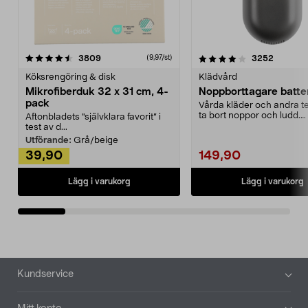
4.0av 5 stjärnor
recensioner
4.5av 5 stjärnor
recensio
3809
3252
(9,97/st)
Köksrengöring & disk
Klädvård
Mikrofiberduk 32 x 31 cm, 4-
Noppborttagare batter
pack
Vårda kläder och andra tex
ta bort noppor och ludd.
Aftonbladets "självklara favorit” i
Noppborttagaren fräs...
test av d...
Utförande:
Grå/beige
39,90
149,90
Lägg i varukorg
Lägg i varukorg
Sidfot
Kundservice