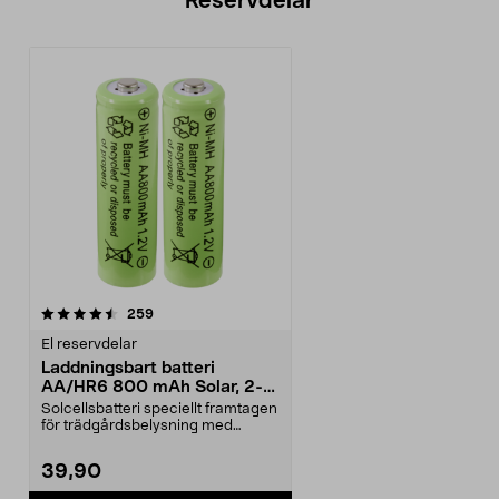
Reservdelar
recensioner
259
El reservdelar
Laddningsbart batteri
AA/HR6 800 mAh Solar, 2-
pack
Solcellsbatteri speciellt framtagen
för trädgårdsbelysning med
solceller och AA-...
39,90