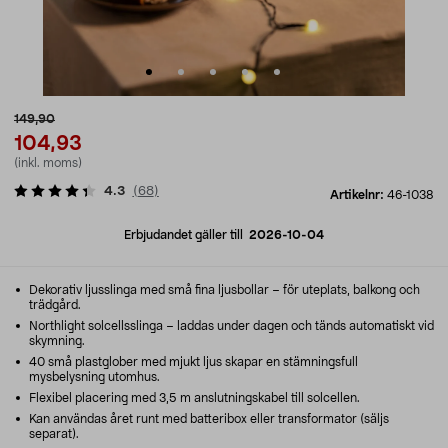
149,90
104,93
(inkl. moms)
4.3
(
68
)
Artikelnr:
46-1038
Erbjudandet gäller till
2026-10-04
Dekorativ ljusslinga med små fina ljusbollar – för uteplats, balkong och
trädgård.
Northlight solcellsslinga – laddas under dagen och tänds automatiskt vid
skymning.
40 små plastglober med mjukt ljus skapar en stämningsfull
mysbelysning utomhus.
Flexibel placering med 3,5 m anslutningskabel till solcellen.
Kan användas året runt med batteribox eller transformator (säljs
separat).