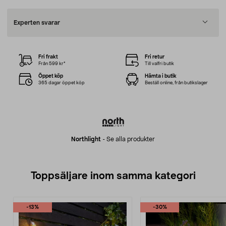
Experten svarar
Fri frakt
Fri retur
Från 599 kr*
Till valfri butik
Öppet köp
Hämta i butik
365 dagar öppet köp
Beställ online, från butikslager
Northlight
-
Se alla produkter
Toppsäljare inom samma kategori
-13%
-30%