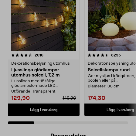
4.5 av 5 stjärnor
recensioner
4.5 av 5 stjärnor
recensio
2616
8235
Dekorationsbelysning utomhus
Dekorationsbelysning ut
Ljusslinga glödlampor
Solcellslampa rund
utomhus solcell, 7,2 m
Ger mysljus i trädgården, 
poolen eller på...
Ljusslinga med 15 tåliga
glödlampsformade LED...
Diameter:
30 cm
Utförande:
Transparent
129,90
174,30
149,90
Lägg i varukorg
Lägg i varukorg