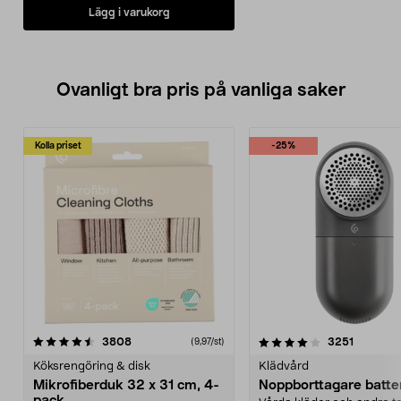
Lägg i varukorg
Ovanligt bra pris på vanliga saker
Kolla priset
-25%
4.0av 5 stjärnor
recensioner
4.5av 5 stjärnor
recensio
3808
3251
(9,97/st)
Köksrengöring & disk
Klädvård
Mikrofiberduk 32 x 31 cm, 4-
Noppborttagare batter
pack