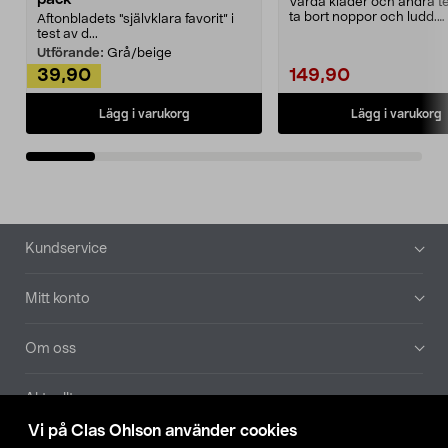
Vårda kläder och andra tex
ta bort noppor och ludd.
Aftonbladets "självklara favorit” i
Noppborttagaren fräs...
test av d...
Utförande:
Grå/beige
39,90
149,90
Lägg i varukorg
Lägg i varukorg
Sidfot
Kundservice
Mitt konto
Om oss
Aktuellt
Vi på Clas Ohlson använder cookies