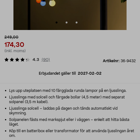
249,00
174,30
(inkl. moms)
4.3
(
90
)
Artikelnr:
36-9432
Erbjudandet gäller till
2027-02-02
Lys upp uteplatsen med 10 färgglada runda lampor på en ljusslinga.
Ljusslinga med solcell och färgade bollar (4,5 meter) med separat
solpanel (3,5 m kabel).
Ljusslinga solcell – laddas på dagen och tänds automatiskt vid
skymning.
Solpanelen fästs med markspjut eller i väggen – enkelt att hitta bästa
läget.
Köp till en batteribox eller transformator för att använda ljusslingan året
om.