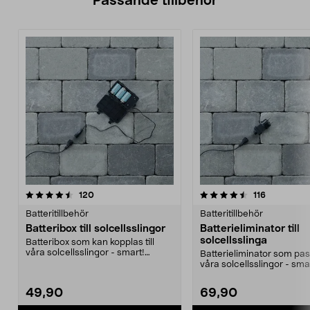
Passande tillbehör
4.5av 5 stjärnor
recensioner
4.5av 5 stjärnor
recensione
120
116
Batteritillbehör
Batteritillbehör
Batteribox till solcellsslingor
Batterieliminator till
solcellsslinga
Batteribox som kan kopplas till
våra solcellsslingor - smart!
Batterieliminator som pass
Smidigt om du vill...
våra solcellsslingor - sma
kontinuerlig...
49,90
69,90