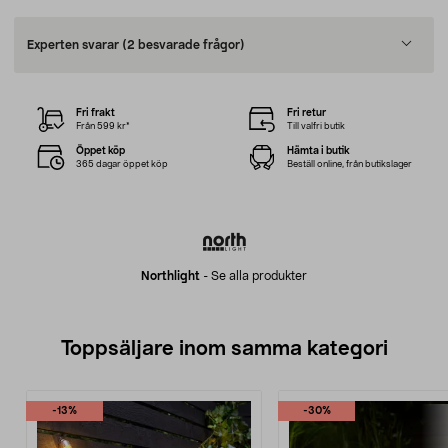
Experten svarar
(2 besvarade frågor)
Fri frakt
Fri retur
Från 599 kr*
Till valfri butik
Öppet köp
Hämta i butik
365 dagar öppet köp
Beställ online, från butikslager
Northlight
-
Se alla produkter
Toppsäljare inom samma kategori
-13%
-30%