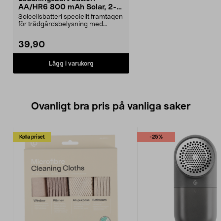
AA/HR6 800 mAh Solar, 2-
pack
Solcellsbatteri speciellt framtagen
för trädgårdsbelysning med
solceller och AA-...
39,90
Lägg i varukorg
Ovanligt bra pris på vanliga saker
Kolla priset
-25%