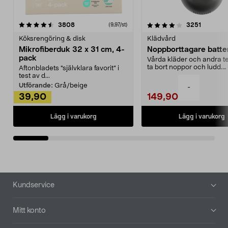
4.0av 5 stjärnor
recensioner
4.5av 5 stjärnor
recensio
3808
3251
(9,97/st)
Köksrengöring & disk
Klädvård
Mikrofiberduk 32 x 31 cm, 4-
Noppborttagare batter
pack
Vårda kläder och andra tex
ta bort noppor och ludd.
Aftonbladets "självklara favorit” i
Noppborttagaren fräs...
test av d...
Utförande:
Grå/beige
-
39,90
149,90
Lägg i varukorg
Lägg i varukorg
Sidfot
Kundservice
Mitt konto