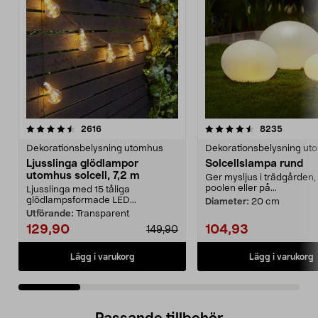
4.5 av 5 stjärnor
recensioner
4.5 av 5 stjärnor
recensio
2616
8235
Dekorationsbelysning utomhus
Dekorationsbelysning ut
Ljusslinga glödlampor
Solcellslampa rund
utomhus solcell, 7,2 m
Ger mysljus i trädgården, 
poolen eller på...
Ljusslinga med 15 tåliga
glödlampsformade LED...
Diameter:
20 cm
Utförande:
Transparent
129,90
104,93
149,90
Lägg i varukorg
Lägg i varukorg