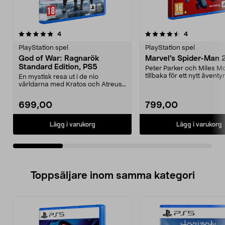
4.5av 5 stjärnor
recensioner
recensioner
4
4
0.0av 5 stjärnor
PlayStation spel
PlayStation spel
God of War: Ragnarök
Marvel’s Spider-Man 
Standard Edition, PS5
Peter Parker och Miles M
tillbaka för ett nytt äventyr
En mystisk resa ut i de nio
Marvel’s Spider-...
världarna med Kratos och Atreus.
God of War: Ragnarö...
699,00
799,00
Lägg i varukorg
Lägg i varukorg
Toppsäljare inom samma kategori