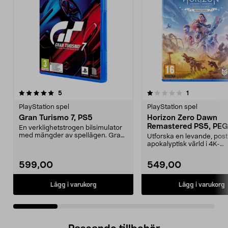
1.0 av 5 stjärnor
recensioner
5.0 av 5 stjärnor
recensioner
5
1
PlayStation spel
PlayStation spel
Gran Turismo 7, PS5
Horizon Zero Dawn
Remastered PS5, PEG
En verklighetstrogen bilsimulator
med mängder av spellägen. Gran
Utforska en levande, post
Turismo 7 – den...
apokalyptisk värld i 4K-
upplösning. Horizon Zero 
599,00
549,00
Lägg i varukorg
Lägg i varukorg