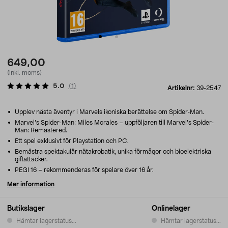
649,00
(inkl. moms)
5.0
(
1
)
Artikelnr:
39-2547
Upplev nästa äventyr i Marvels ikoniska berättelse om Spider-Man.
Marvel’s Spider-Man: Miles Morales – uppföljaren till Marvel’s Spider-
Man: Remastered.
Ett spel exklusivt för Playstation och PC.
Bemästra spektakulär nätakrobatik, unika förmågor och bioelektriska
giftattacker.
PEGI 16 – rekommenderas för spelare över 16 år.
Mer information
Butikslager
Onlinelager
Hämtar lagerstatus...
Hämtar lagerstatus...