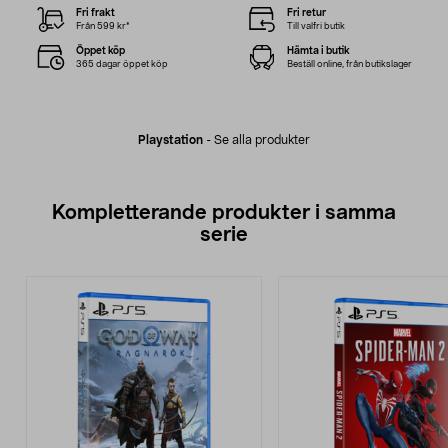
Fri frakt
Fri retur
Från 599 kr*
Till valfri butik
Öppet köp
Hämta i butik
365 dagar öppet köp
Beställ online, från butikslager
Playstation
-
Se alla produkter
Kompletterande produkter i samma
serie