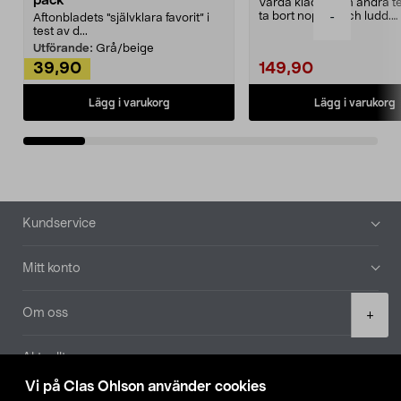
pack
Vårda kläder och andra tex
ta bort noppor och ludd.
-
Aftonbladets "självklara favorit” i
Noppborttagaren fräs...
test av d...
Utförande:
Grå/beige
39,90
149,90
Lägg i varukorg
Lägg i varukorg
Sidfot
Kundservice
Mitt konto
Product
Om oss
+
quantity
Aktuellt
Vi på Clas Ohlson använder cookies