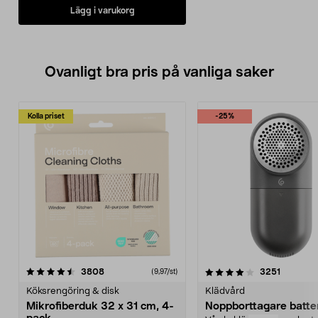
Lägg i varukorg
Ovanligt bra pris på vanliga saker
Kolla priset
-25%
4.0av 5 stjärnor
recensioner
4.5av 5 stjärnor
recensio
3808
3251
(9,97/st)
Köksrengöring & disk
Klädvård
Mikrofiberduk 32 x 31 cm, 4-
Noppborttagare batter