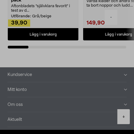
pack
Vårda kläder och andra tex
ta bort noppor och ludd.
Aftonbladets "självklara favorit” i
Noppborttagaren fräs...
test av d...
Utförande:
Grå/beige
-
39,90
149,90
Lägg i varukorg
Lägg i varukorg
Sidfot
Kundservice
Mitt konto
Om oss
Product
+
Aktuellt
quantity