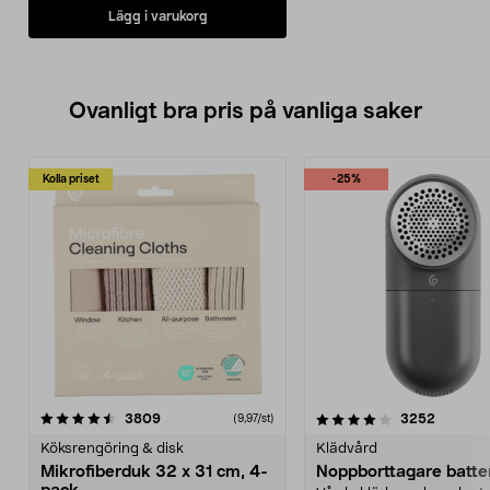
Lägg i varukorg
Ovanligt bra pris på vanliga saker
Kolla priset
-25%
4.0av 5 stjärnor
recensioner
4.5av 5 stjärnor
recensio
3809
3252
(9,97/st)
Köksrengöring & disk
Klädvård
Mikrofiberduk 32 x 31 cm, 4-
Noppborttagare batter