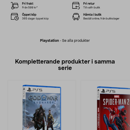
Fri frakt
Fri retur
Från 599 kr*
Till valfri butik
Öppet köp
Hämta i butik
365 dagar öppet köp
Beställ online, från butikslager
Playstation
-
Se alla produkter
Kompletterande produkter i samma
serie