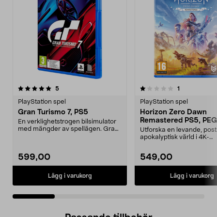
1.0 av 5 stjärnor
recensioner
5.0 av 5 stjärnor
recensioner
5
1
PlayStation spel
PlayStation spel
Gran Turismo 7, PS5
Horizon Zero Dawn
Remastered PS5, PEG
En verklighetstrogen bilsimulator
med mängder av spellägen. Gran
Utforska en levande, post
Turismo 7 – den...
apokalyptisk värld i 4K-
upplösning. Horizon Zero 
599,00
549,00
Lägg i varukorg
Lägg i varukorg