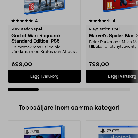
4.5av 5 stjärnor
recensioner
recensioner
4
4
0.0av 5 stjärnor
PlayStation spel
PlayStation spel
God of War: Ragnarök
Marvel’s Spider-Man 
Standard Edition, PS5
Peter Parker och Miles M
tillbaka för ett nytt äventyr
En mystisk resa ut i de nio
Marvel’s Spider-...
världarna med Kratos och Atreus.
God of War: Ragnarö...
699,00
799,00
Lägg i varukorg
Lägg i varukorg
Toppsäljare inom samma kategori