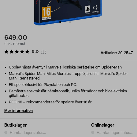
649,00
(inkl. moms)
5.0
(
1
)
Artikelnr:
39-2547
Upplev nästa äventyr i Marvels ikoniska berättelse om Spider-Man.
Marvel’s Spider-Man: Miles Morales – uppföljaren till Marvel’s Spider-
Man: Remastered.
Ett spel exklusivt för Playstation och PC.
Bemästra spektakulär nätakrobatik, unika förmågor och bioelektriska
giftattacker.
PEGI 16 – rekommenderas för spelare över 16 år.
Mer information
Butikslager
Onlinelager
Hämtar lagerstatus...
Hämtar lagerstatus...