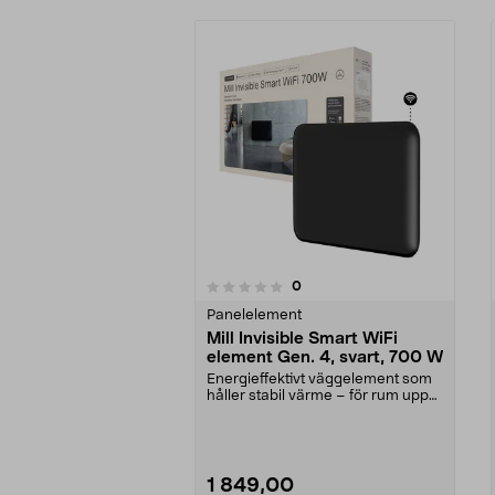
recensioner
0
0 av 5 stjärnor
0.0 av 5 stjärnor
Panelelement
Mill Invisible Smart WiFi
element Gen. 4, svart, 700 W
Energieffektivt väggelement som
håller stabil värme – för rum upp
till 12 m2. Mi...
1 849,00