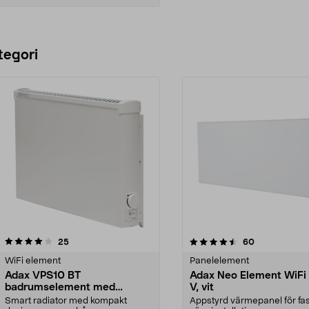
Lägg i varukorg
tegori
4.5 av 5 stjärnor
recensioner
4.5 av 5 stjärnor
recensioner
25
60
WiFi element
Panelelement
Adax VPS10 BT
Adax Neo Element WiFi
badrumselement med
V, vit
Bluetooth, 400 W
Smart radiator med kompakt
Appstyrd värmepanel för fas