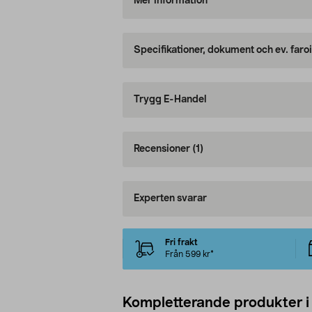
Mer information
Specifikationer, dokument och ev. faro
Trygg E-Handel
Recensioner
(1)
Experten svarar
Fri frakt
Från 599 kr*
Kompletterande produkter i