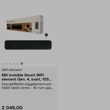
recensioner
0
WiFi element
Mill Invisible Smart WiFi
element Gen. 4, svart, 1050
W
Energieffektivt väggelement som
håller stabil värme – för rum upp
till 17 m2. Mi...
2 049,00