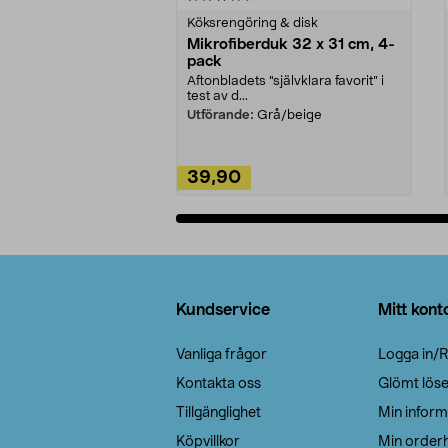
Köksrengöring & disk
Mikrofiberduk 32 x 31 cm, 4-
pack
Aftonbladets "självklara favorit” i
test av d...
Utförande:
Grå/beige
39,90
Lägg i varukorg
Sidfot
Kundservice
Mitt kont
Vanliga frågor
Logga in/R
Kontakta oss
Glömt lös
Tillgänglighet
Min inform
Köpvillkor
Min orderh