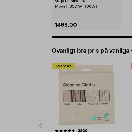
vägginstallation...
Modell:
600 W, H06WT
1499,00
Ovanligt bra pris på vanliga
Kolla priset
5av 5 stjärnor
4.0av 5 stjärnor
recensioner
3809