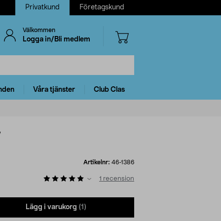
Privatkund
Företagskund
Välkommen
Logga in/Bli medlem
nden
Våra tjänster
Club Clas
W
Artikelnr:
46-1386
1
recension
Lägg i varukorg
(1)