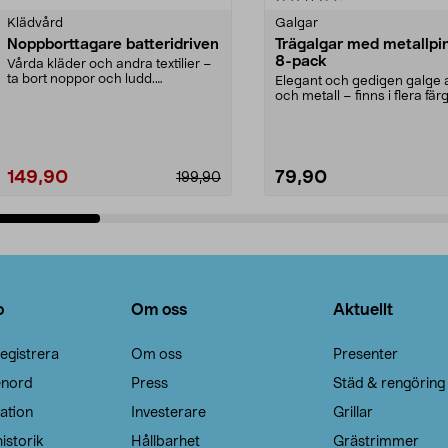
Klädvård
Galgar
Noppborttagare batteridriven
Trägalgar med metallpi
8-pack
Vårda kläder och andra textilier –
ta bort noppor och ludd.
Elegant och gedigen galge a
Noppborttagaren fräs...
och metall – finns i flera färg
Galge med sv...
149,90
79,90
199,90
Lägg i varukorg
Lägg i varukorg
o
Om oss
Aktuellt
egistrera
Om oss
Presenter
enord
Press
Städ & rengöring
ation
Investerare
Grillar
istorik
Hållbarhet
Grästrimmer