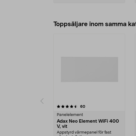
Lägg i varukorg
Toppsäljare inom samma ka
5 av 5 stjärnor
4.0 av 5 stjärnor
recensioner
60
Panelelement
Adax Neo Element WiFi 400
V, vit
Appstyrd värmepanel för fast