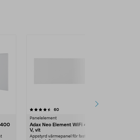
4.5 av 5 stjärnor
recensioner
4.5
60
1
Panelelement
WiFi element
 400
Adax Neo Element WiFi 400
Adax Neo E
V, vit
230V, vit
t
Appstyrd värmepanel för fast
Appstyrd vär