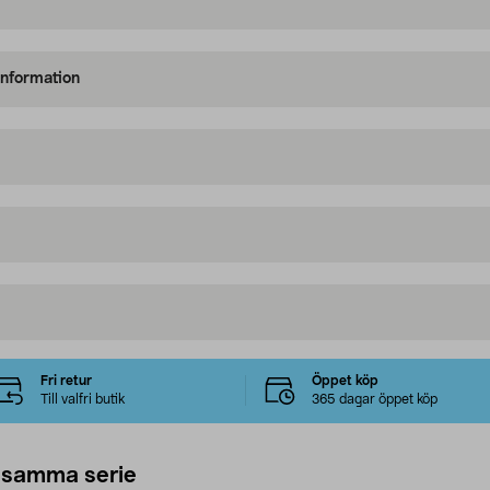
information
Fri retur
Öppet köp
Till valfri butik
365 dagar öppet köp
 samma serie