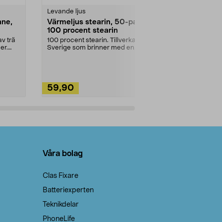
Levande ljus
Rengöringsm
nne,
Värmeljus stearin, 50-pack,
Bikarbonat
100 procent stearin
Ett allsidigt 
städning och 
v trä
100 procent stearin. Tillverkade i
ute. Städa med
er.
Sverige som brinner med en
vacker och sotfri ...
59,90
49,90
Lägg i varukorg
Lägg
Våra bolag
Clas Fixare
Batteriexperten
Teknikdelar
PhoneLife