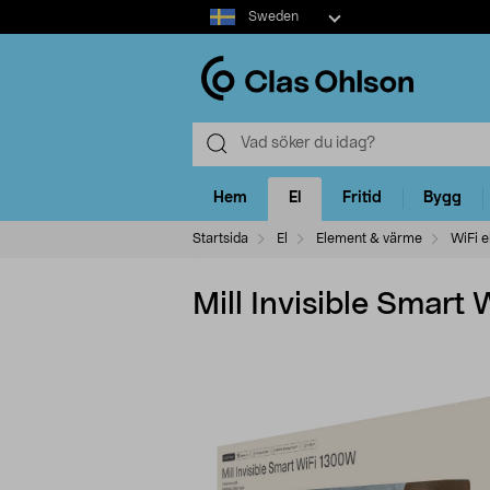
Select
Sweden
market
Hem
El
Fritid
Bygg
Startsida
El
Element & värme
WiFi 
Mill Invisible Smart