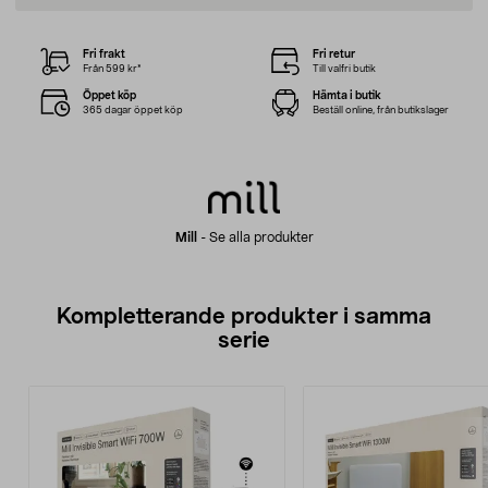
Fri frakt
Fri retur
Från 599 kr*
Till valfri butik
Öppet köp
Hämta i butik
365 dagar öppet köp
Beställ online, från butikslager
Mill
-
Se alla produkter
Kompletterande produkter i samma
serie