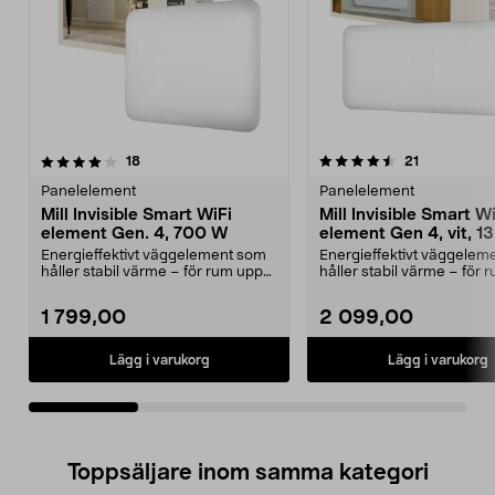
4.5av 5 stjärnor
recensioner
4.5av 5 stjärnor
recensioner
18
21
Panelelement
Panelelement
Mill Invisible Smart WiFi
Mill Invisible Smart W
element Gen. 4, 700 W
element Gen 4, vit, 
Energieffektivt väggelement som
Energieffektivt väggelem
håller stabil värme – för rum upp
håller stabil värme – för 
till 12 m2. Mi...
till 19 m2. Mi...
1 799,00
2 099,00
Lägg i varukorg
Lägg i varukorg
Toppsäljare inom samma kategori