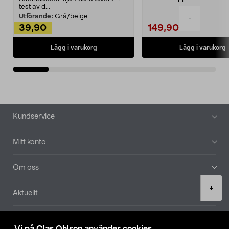
Noppborttagaren fräs...
test av d...
Utförande:
Grå/beige
-
39,90
149,90
Lägg i varukorg
Lägg i varukorg
Sidfot
Kundservice
Mitt konto
Om oss
Product
+
Aktuellt
quantity
Våra bolag