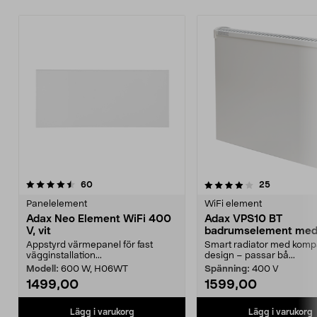
4.0 av 5 stjärnor
recensioner
4.5 av 5 stjärnor
recensione
60
25
Panelelement
WiFi element
Adax Neo Element WiFi 400
Adax VPS10 BT
V, vit
badrumselement me
Bluetooth, 400 W
Appstyrd värmepanel för fast
Smart radiator med komp
vägginstallation...
design – passar bå...
Modell:
600 W, H06WT
Spänning:
400 V
1499,00
1599,00
Lägg i varukorg
Lägg i varukorg