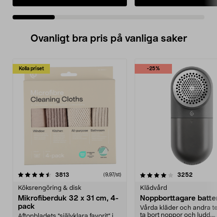
Ovanligt bra pris på vanliga saker
Kolla priset
-25%
4.0av 5 stjärnor
recensioner
4.5av 5 stjärnor
recensio
3813
3252
(9,97/st)
Köksrengöring & disk
Klädvård
Mikrofiberduk 32 x 31 cm, 4-
Noppborttagare batter
pack
Vårda kläder och andra tex
ta bort noppor och ludd.
Aftonbladets "självklara favorit” i