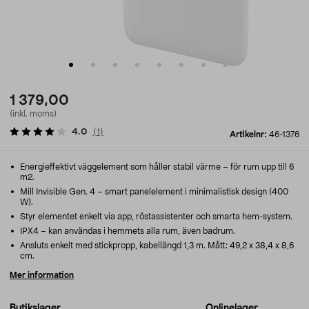
1 379,00
(inkl. moms)
4.0
(
1
)
Artikelnr:
46-1376
Energieffektivt väggelement som håller stabil värme – för rum upp till 6
m2.
Mill Invisible Gen. 4 – smart panelelement i minimalistisk design (400
W).
Styr elementet enkelt via app, röstassistenter och smarta hem-system.
IPX4 – kan användas i hemmets alla rum, även badrum.
Ansluts enkelt med stickpropp, kabellängd 1,3 m. Mått: 49,2 x 38,4 x 8,6
cm.
Mer information
Butikslager
Onlinelager