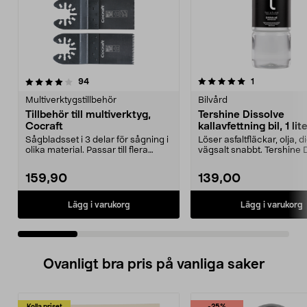
5.0 av 5 stjärnor
recensioner
4.0 av 5 stjärnor
recensioner
94
1
Multiverktygstillbehör
Bilvård
Tillbehör till multiverktyg,
Tershine Dissolve
Cocraft
kallavfettning bil, 1 lit
Sågbladsset i 3 delar för sågning i
Löser asfaltfläckar, olja, 
olika material. Passar till flera
vägsalt snabbt. Tershine 
multiverkt...
– effekt...
159,90
139,00
Lägg i varukorg
Lägg i varukorg
Ovanligt bra pris på vanliga saker