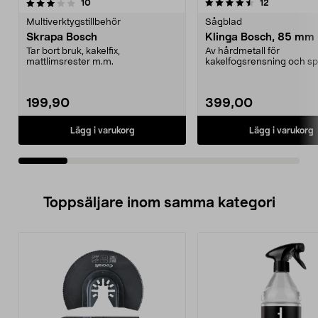
4.5av 5 stjärnor
recensioner
4.0av 5 stjärnor
recensioner
10
12
Multiverktygstillbehör
Sågblad
Skrapa Bosch
Klinga Bosch, 85 mm
Tar bort bruk, kakelfix,
Av hårdmetall för
mattlimsrester m.m.
kakelfogsrensning och spå
lättbetong. Passar till mån
199,90
399,00
Lägg i varukorg
Lägg i varukorg
Toppsäljare inom samma kategori