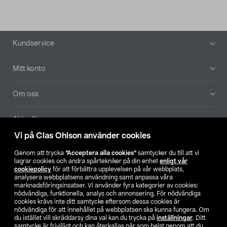
Sidfot
Kundservice
Mitt konto
Om oss
Aktuellt
Vi på Clas Ohlson använder cookies
Våra bolag
Genom att trycka
”Acceptera alla cookies”
samtycker du till att vi
lagrar cookies och andra spårtekniker på din enhet
enligt vår
Hitta butik
cookiepolicy
för att förbättra upplevelsen på vår webbplats,
analysera webbplatsens användning samt anpassa våra
marknadsföringsinsatser. Vi använder fyra kategorier av cookies:
nödvändiga, funktionella, analys och annonsering. För nödvändiga
SE
NO
FI
cookies krävs inte ditt samtycke eftersom dessa cookies är
nödvändiga för att innehållet på webbplatsen ska kunna fungera. Om
du istället vill skräddarsy dina val kan du trycka på
inställningar
. Ditt
samtycke är frivilligt och kan återkallas när som helst genom att du