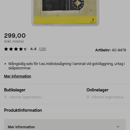
299,00
(inkl. moms)
4.4
(
29
)
Artikelnr:
40-9479
Mångsidig sats för t.ex.instickssågning i laminat vid golvläggning, urtag i
skåpstommar.
Mer information
Butikslager
Onlinelager
Hämtar lagerstatus...
Hämtar lagerstatus...
Produktinformation
Mer information