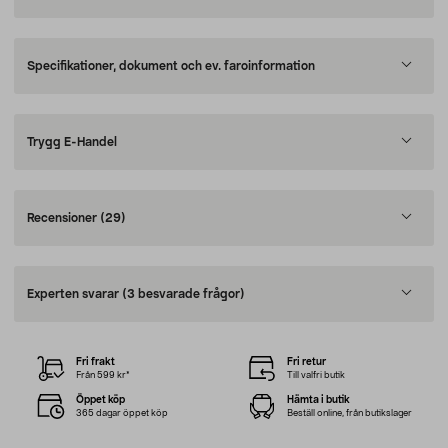
Specifikationer, dokument och ev. faroinformation
Trygg E-Handel
Recensioner
(29)
Experten svarar
(3 besvarade frågor)
Fri frakt
Fri retur
Från 599 kr*
Till valfri butik
Öppet köp
Hämta i butik
365 dagar öppet köp
Beställ online, från butikslager