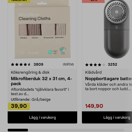
Kolla priset
-25%
4.0av 5 stjärnor
recensioner
4.5av 5 stjärnor
recensio
3809
3252
(9,97/st)
Köksrengöring & disk
Klädvård
Mikrofiberduk 32 x 31 cm, 4-
Noppborttagare batter
pack
Vårda kläder och andra tex
ta bort noppor och ludd.
Aftonbladets "självklara favorit” i
Noppborttagaren fräs...
test av d...
Utförande:
Grå/beige
39,90
149,90
Lägg i varukorg
Lägg i varukorg