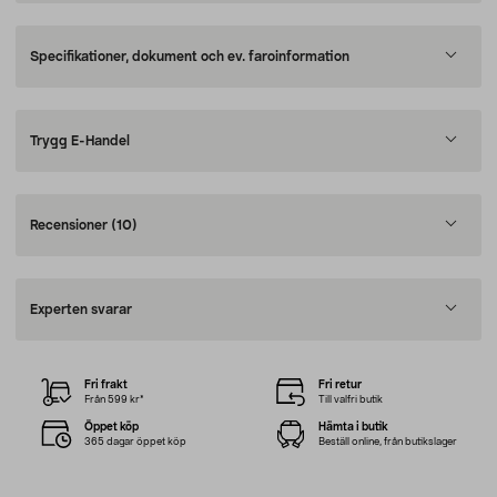
Specifikationer, dokument och ev. faroinformation
Trygg E-Handel
Recensioner
(10)
Experten svarar
Fri frakt
Fri retur
Från 599 kr*
Till valfri butik
Öppet köp
Hämta i butik
365 dagar öppet köp
Beställ online, från butikslager