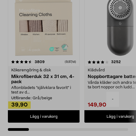
4.0av 5 stjärnor
recensioner
4.5av 5 stjärnor
recensio
3809
3252
(9,97/st)
Köksrengöring & disk
Klädvård
Mikrofiberduk 32 x 31 cm, 4-
Noppborttagare batter
pack
Vårda kläder och andra tex
ta bort noppor och ludd.
Aftonbladets "självklara favorit” i
Noppborttagaren fräs...
test av d...
Utförande:
Grå/beige
-
39,90
149,90
Lägg i varukorg
Lägg i varukorg