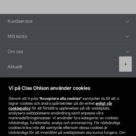
Sidfot
Kundservice
Mitt konto
Om oss
Product
+
Aktuellt
quantity
Våra bolag
Vi på Clas Ohlson använder cookies
Hitta butik
Genom att trycka
”Acceptera alla cookies”
samtycker du till att vi
lagrar cookies och andra spårtekniker på din enhet
enligt vår
cookiepolicy
för att förbättra upplevelsen på vår webbplats,
SE
NO
FI
analysera webbplatsens användning samt anpassa våra
marknadsföringsinsatser. Vi använder fyra kategorier av cookies:
nödvändiga, funktionella, analys och annonsering. För nödvändiga
cookies krävs inte ditt samtycke eftersom dessa cookies är
nödvändiga för att innehållet på webbplatsen ska kunna fungera. Om