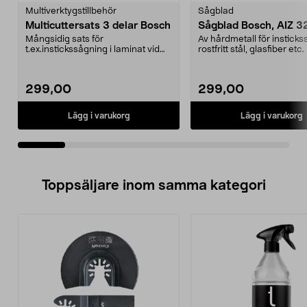
Multiverktygstillbehör
Sågblad
Multicuttersats 3 delar Bosch
Sågblad Bosch, AIZ 3
Mångsidig sats för
Av hårdmetall för insticks
t.ex.instickssågning i laminat vid
rostfritt stål, glasfiber etc
golvläggning, urtag i skåp...
härdad ...
299,00
299,00
Lägg i varukorg
Lägg i varukorg
Toppsäljare inom samma kategori