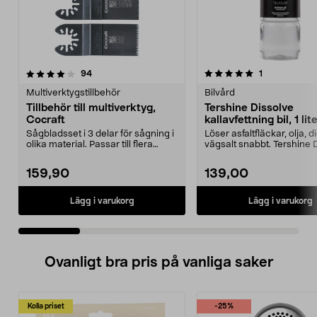
5.0 av 5 stjärnor
recensioner
4.0 av 5 stjärnor
recensioner
94
1
Multiverktygstillbehör
Bilvård
Tillbehör till multiverktyg,
Tershine Dissolve
Cocraft
kallavfettning bil, 1 lit
Sågbladsset i 3 delar för sågning i
Löser asfaltfläckar, olja, 
olika material. Passar till flera
vägsalt snabbt. Tershine 
multiverkt...
– effekt...
159,90
139,00
Lägg i varukorg
Lägg i varukorg
Ovanligt bra pris på vanliga saker
Kolla priset
-25%