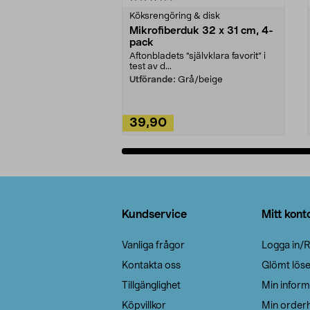
Köksrengöring & disk
Mikrofiberduk 32 x 31 cm, 4-
pack
Aftonbladets "självklara favorit” i
test av d...
Utförande:
Grå/beige
39,90
Lägg i varukorg
Sidfot
Kundservice
Mitt kont
Vanliga frågor
Logga in/R
Kontakta oss
Glömt lös
Tillgänglighet
Min inform
Köpvillkor
Min orderh