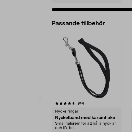
Passande tillbehör
5av 5 stjärnor
4.5av 5 stjärnor
recensioner
744
Nyckelringar
Nyckelband med karbinhake
Smal halsrem för att hålla nycklar
och ID-bri...