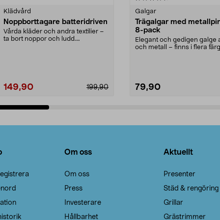
Klädvård
Galgar
Noppborttagare batteridriven
Trägalgar med metallpi
8-pack
Vårda kläder och andra textilier –
ta bort noppor och ludd.
Elegant och gedigen galge a
Noppborttagaren fräs...
och metall – finns i flera färg
Galge med sv...
149,90
79,90
199,90
Lägg i varukorg
Lägg i varukorg
o
Om oss
Aktuellt
egistrera
Om oss
Presenter
enord
Press
Städ & rengöring
ation
Investerare
Grillar
istorik
Hållbarhet
Grästrimmer