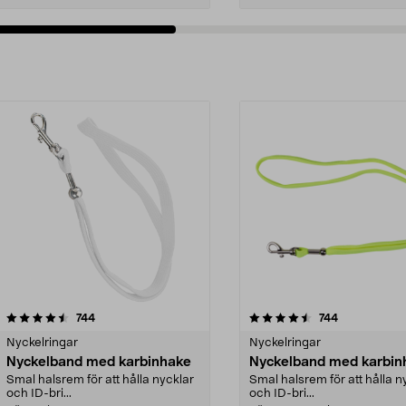
4.5av 5 stjärnor
recensioner
4.5av 5 stjärnor
recensioner
744
744
Nyckelringar
Nyckelringar
Nyckelband med karbinhake
Nyckelband med karbin
Smal halsrem för att hålla nycklar
Smal halsrem för att hålla n
och ID-bri...
och ID-bri...