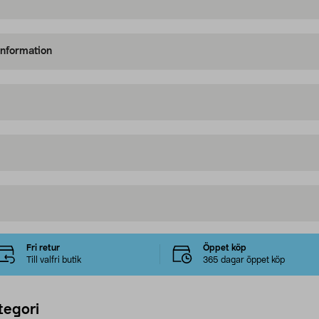
information
Fri retur
Öppet köp
Till valfri butik
365 dagar öppet köp
tegori