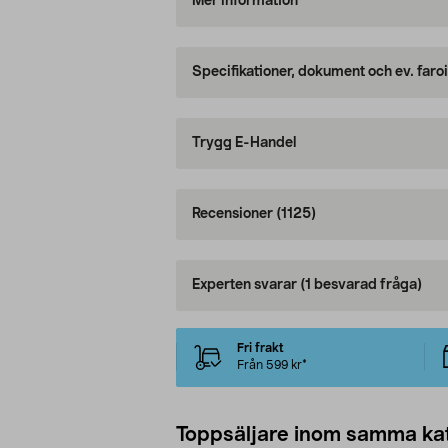
Mer information
Specifikationer, dokument och ev. faro
Trygg E-Handel
Recensioner
(1125)
Experten svarar
(1 besvarad fråga)
Fri frakt
Från 599 kr*
Toppsäljare inom samma ka