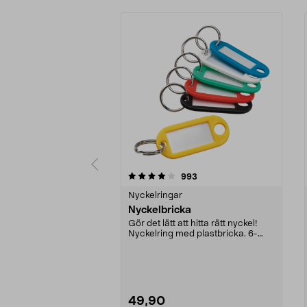
0 av 5 stjärnor
4.0 av 5 stjärnor
recensioner
993
Nyckelringar
Nyckelbricka
Gör det lätt att hitta rätt nyckel!
Nyckelring med plastbricka. 6-
pack med bland...
49,90