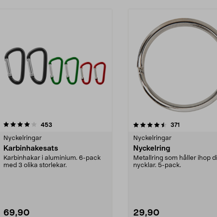
4.5 av 5 stjärnor
recensioner
4.5 av 5 stjärnor
recensioner
453
371
Nyckelringar
Nyckelringar
Karbinhakesats
Nyckelring
Karbinhakar i aluminium. 6-pack
Metallring som håller ihop d
med 3 olika storlekar.
nycklar. 5-pack.
69,90
29,90