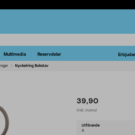
Multimedia
Reservdelar
Erbjuda
ingar
Nyckelring Bokstav
39,90
(inkl. moms)
Select
Utförande
variant
A