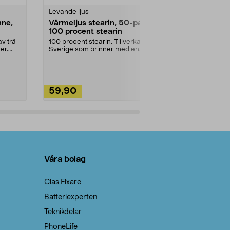
Levande ljus
Rengöringsm
nne,
Värmeljus stearin, 50-pack,
Bikarbonat
100 procent stearin
Ett allsidigt 
städning och 
v trä
100 procent stearin. Tillverkade i
ute. Städa med
er.
Sverige som brinner med en
vacker och sotfri ...
59,90
49,90
Lägg i varukorg
Lägg
Våra bolag
Clas Fixare
Batteriexperten
Teknikdelar
PhoneLife