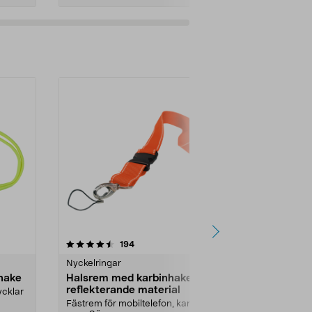
4.5av 5 stjärnor
recensioner
4.5
194
7
Nyckelringar
Nyckelringar
hake
Halsrem med karbinhake och
Nyckelband
reflekterande material
ycklar
Smal halsrem 
och ID-bri...
Fästrem för mobiltelefon, kamera