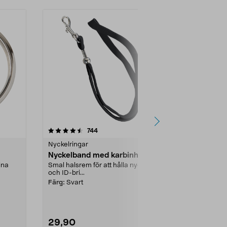
4.5 av 5 stjärnor
recensioner
4.5
744
4
Nyckelringar
Nyckelringar
Nyckelband med karbinhake
Korthållare 
ina
Smal halsrem för att hålla nycklar
Hållare för pa
och ID-bri...
Sitter säkert
clips. ...
Färg:
Svart
29,90
99,90