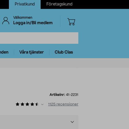
Privatkund
Företagskund
Välkommen
Logga in/Bli medlem
nden
Våra tjänster
Club Clas
Artikelnr:
41-2231
1125
recensioner