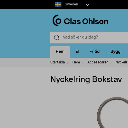
Select
Sweden
market
Hem
El
Fritid
Bygg
Startsida
Hem
Accessoarer
Nyckelr
Nyckelring Bokstav