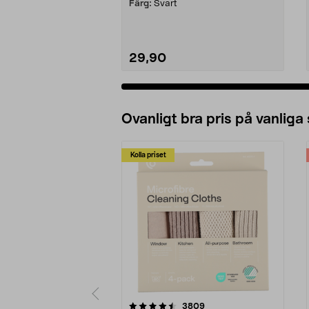
Färg:
Svart
29,90
Lägg i varukorg
Ovanligt bra pris på vanliga
Kolla priset
5av 5 stjärnor
4.0av 5 stjärnor
recensioner
3809