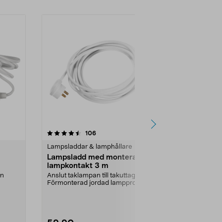
4.5 av 5 stjärnor
recensioner
4.5
106
9
Lampsladdar & lamphållare
Lampsladdar 
Lampsladd med monterad
Lamppropp 
lampkontakt 3 m
Takkontakt me
anslutning av.
en
Anslut taklampan till takuttaget.
Förmonterad jordad lamppropp i
Typ:
2-pol.
ena änden. Lamp...