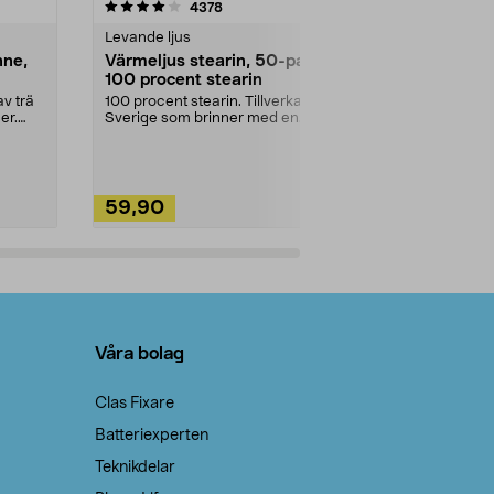
4.5av 5 stjärnor
recensioner
4.5
4378
2
Levande ljus
Rengöringsm
nne,
Värmeljus stearin, 50-pack,
Bikarbonat
100 procent stearin
Ett allsidigt 
städning och 
v trä
100 procent stearin. Tillverkade i
ute. Städa med
er.
Sverige som brinner med en
vacker och sotfri ...
59,90
49,90
Lägg i varukorg
Lägg
Våra bolag
Clas Fixare
Batteriexperten
Teknikdelar