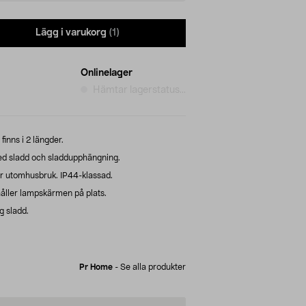
Lägg i varukorg
(1)
Onlinelager
Hämtar lagerstatus...
nns i 2 längder.
d sladd och sladdupphängning.
ör utomhusbruk. IP44-klassad.
ller lampskärmen på plats.
g sladd.
Pr Home
-
Se alla produkter