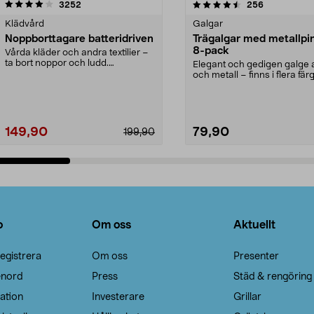
4.5av 5 stjärnor
recensioner
4.0av 5 stjärnor
recensioner
3252
256
Klädvård
Galgar
Noppborttagare batteridriven
Trägalgar med metallpi
8-pack
Vårda kläder och andra textilier –
ta bort noppor och ludd.
Elegant och gedigen galge a
Noppborttagaren fräs...
och metall – finns i flera färg
Galge med sv...
149,90
79,90
199,90
Lägg i varukorg
Lägg i varukorg
o
Om oss
Aktuellt
egistrera
Om oss
Presenter
enord
Press
Städ & rengöring
ation
Investerare
Grillar