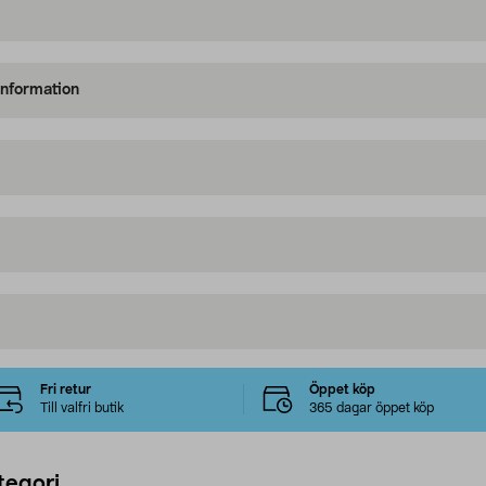
information
Fri retur
Öppet köp
Till valfri butik
365 dagar öppet köp
tegori