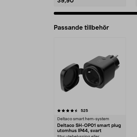
39,90
Passande tillbehör
5av 5 stjärnor
recensioner
525
Deltaco smart hem-system
Deltaco SH-OP01 smart plug
utomhus IP44, svart
Styr utebelysning eller