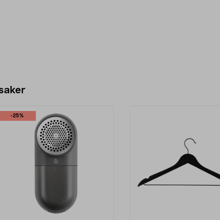
 saker
-25%