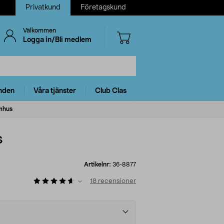
Privatkund
Företagskund
Välkommen
Logga in/Bli medlem
nden
Våra tjänster
Club Clas
omhus
s
Artikelnr:
36-8877
)
18
recensioner