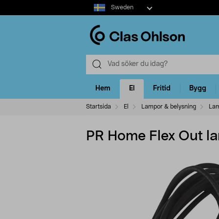
Select
Sweden
market
Hem
El
Fritid
Bygg
Startsida
El
Lampor & belysning
Lam
PR Home Flex Out la