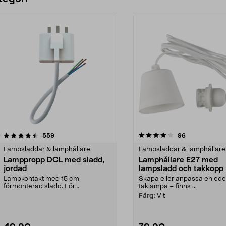
4.0 av 5 stjärnor
recensioner
4.5 av 5 stjärnor
recensioner
559
96
Lampsladdar & lamphållare
Lampsladdar & lamphållare
Lamppropp DCL med sladd,
Lamphållare E27 med
jordad
lampsladd och takkopp
Lampkontakt med 15 cm
Skapa eller anpassa en eg
förmonterad sladd. För
taklampa – finns ...
användning med t.ex. taklampor
Färg:
Vit
som ...