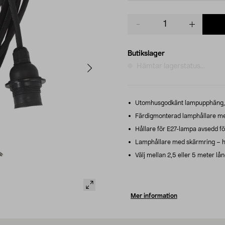
Product
quantity
Butikslager
Hämtar lagerstatus...
Utomhusgodkänt lampupphäng, fi
Färdigmonterad lamphållare me
Hållare för E27-lampa avsedd f
Lamphållare med skärmring – hå
Välj mellan 2,5 eller 5 meter lån
Mer information