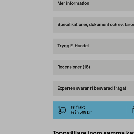
Mer information
Specifikationer, dokument och ev. faro
Trygg E-Handel
Recensioner
(18)
Experten svarar
(1 besvarad fråga)
Fri frakt
Från 599 kr*
Toppsäljare inom samma ka