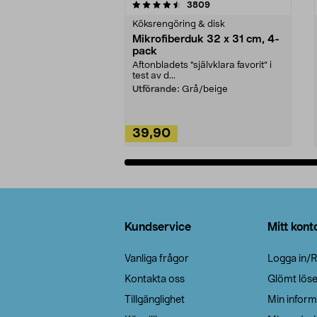
5av 5 stjärnor
4.0av 5 stjärnor
recensioner
3809
Köksrengöring & disk
Mikrofiberduk 32 x 31 cm, 4-
pack
Aftonbladets "självklara favorit” i
test av d...
Utförande:
Grå/beige
39,90
Lägg i varukorg
Sidfot
Kundservice
Mitt kont
Vanliga frågor
Logga in/R
Kontakta oss
Glömt lös
Tillgänglighet
Min inform