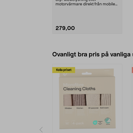
motorvärmare direkt från mobilen.
Deltaco smart plug uto...
279,00
Lägg i varukorg
Ovanligt bra pris på vanliga
Kolla priset