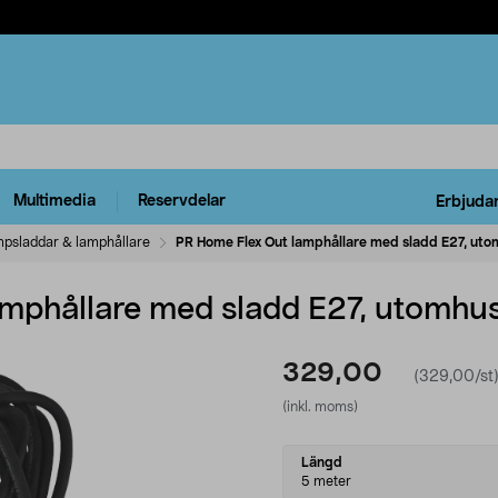
Multimedia
Reservdelar
Erbjuda
psladdar & lamphållare
PR Home Flex Out lamphållare med sladd E27, ut
mphållare med sladd E27, utomhu
329,00
(329,00/st
(inkl. moms)
Select
Längd
variant
5 meter