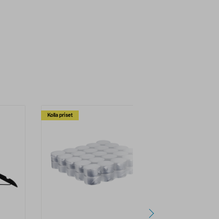
Kolla priset
Multibuy