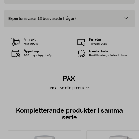
Experten svarar
(2 besvarade frågor)
Fri frakt
Fri retur
Från 599 kr*
Till valfri butik
Öppet köp
Hämta i butik
365 dagar öppet köp
Beställ online, från butikslager
Pax
-
Se alla produkter
Kompletterande produkter i samma
serie