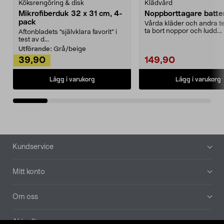
Köksrengöring & disk
Klädvård
Mikrofiberduk 32 x 31 cm, 4-
Noppborttagare batter
pack
Vårda kläder och andra tex
ta bort noppor och ludd.
Aftonbladets "självklara favorit” i
Noppborttagaren fräs...
test av d...
Utförande:
Grå/beige
39,90
149,90
Lägg i varukorg
Lägg i varukorg
Sidfot
Kundservice
Mitt konto
Om oss
Aktuellt