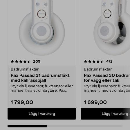
4.5av 5 stjärnor
recensioner
4.5av 5 stjärnor
recension
209
472
Badrumsfläktar
Badrumsfläktar
Pax Passad 31 badrumsfläkt
Pax Passad 30 badru
med kallrasspjäll
för vägg eller tak
Styr via ljussensor, fuktsensor eller
Styr via ljussensor, fuktse
manuellt via strömbrytare. Pax
manuellt med strömbrytar
Passad 31 –...
Passad 30 –...
1 799,00
1 699,00
Lägg i varukorg
Lägg i varukorg