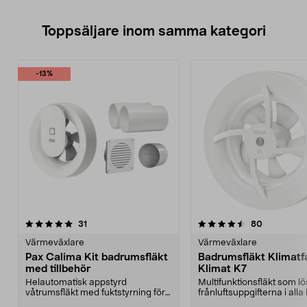
Toppsäljare inom samma kategori
-13%
4.5 av 5 stjärnor
recensioner
4.5 av 5 stjärnor
recensione
31
80
Värmeväxlare
Värmeväxlare
Pax Calima Kit badrumsfläkt
Badrumsfläkt Klimatf
med tillbehör
Klimat K7
Helautomatisk appstyrd
Multifunktionsfläkt som lö
våtrumsfläkt med fuktstyrning för
frånluftsuppgifterna i all
kontinuerlig drift. Pax...
med självdrag...