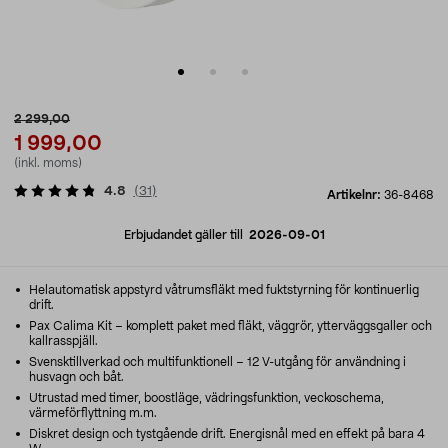
2 299,00
1 999,00
(inkl. moms)
4.8
(
31
)
Artikelnr:
36-8468
Erbjudandet gäller till
2026-09-01
Helautomatisk appstyrd våtrumsfläkt med fuktstyrning för kontinuerlig
drift.
Pax Calima Kit – komplett paket med fläkt, väggrör, ytterväggsgaller och
kallrasspjäll.
Svensktillverkad och multifunktionell – 12 V-utgång för användning i
husvagn och båt.
Utrustad med timer, boostläge, vädringsfunktion, veckoschema,
värmeförflyttning m.m.
Diskret design och tystgående drift. Energisnål med en effekt på bara 4