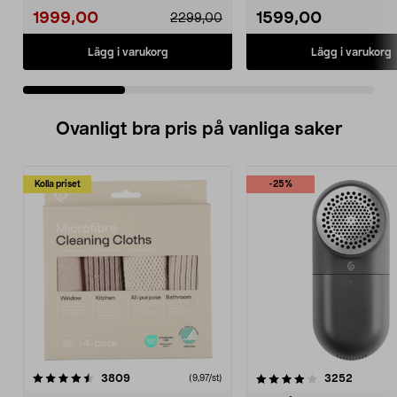
1999,00
1599,00
2299,00
Lägg i varukorg
Lägg i varukorg
Ovanligt bra pris på vanliga saker
Kolla priset
-25%
4.0av 5 stjärnor
recensioner
4.5av 5 stjärnor
recensio
3809
3252
(9,97/st)