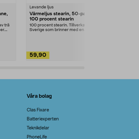
Levande ljus
Rengöringsm
nne,
Värmeljus stearin, 50-pack,
Bikarbonat
100 procent stearin
Ett allsidigt 
städning och 
v trä
100 procent stearin. Tillverkade i
ute. Städa med
er.
Sverige som brinner med en
vacker och sotfri ...
59,90
49,90
Lägg i varukorg
Lägg
Våra bolag
Clas Fixare
Batteriexperten
Teknikdelar
PhoneLife