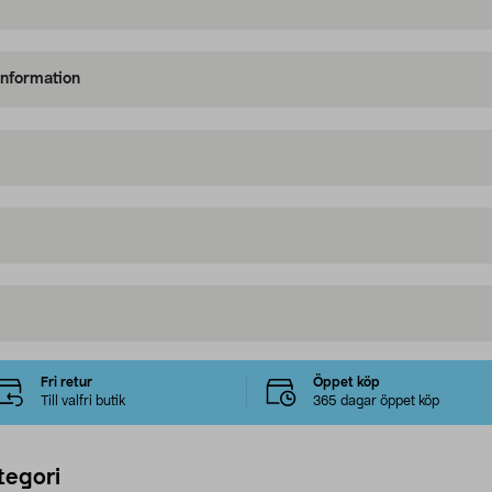
information
Fri retur
Öppet köp
Till valfri butik
365 dagar öppet köp
tegori