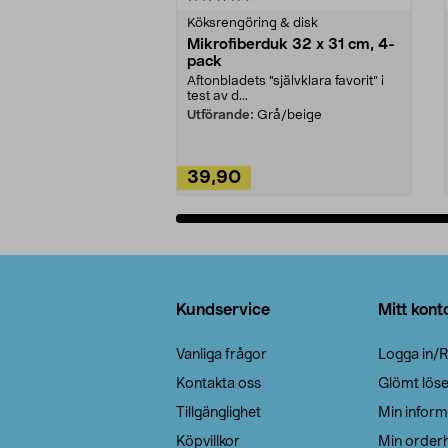
Köksrengöring & disk
Mikrofiberduk 32 x 31 cm, 4-
pack
Aftonbladets "självklara favorit” i
test av d...
Utförande:
Grå/beige
39,90
Lägg i varukorg
Sidfot
Kundservice
Mitt kont
Vanliga frågor
Logga in/R
Kontakta oss
Glömt lös
Tillgänglighet
Min inform
Köpvillkor
Min orderh