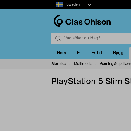
Select
Sweden
market
Hem
El
Fritid
Bygg
Startsida
Multimedia
Gaming & spelkons
PlayStation 5 Slim S