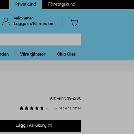
Privatkund
Företagskund
Välkommen
Logga in/Bli medlem
nden
Våra tjänster
Club Clas
Artikelnr:
39-2780
57
recensioner
Lägg i varukorg
(1)