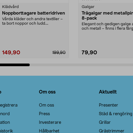
Klädvård
Galgar
Noppborttagare batteridriven
Trägalgar med metallpi
8-pack
Vårda kläder och andra textilier –
ta bort noppor och ludd.
Elegant och gedigen galge a
Noppborttagaren fräs...
och metall – finns i flera färg
Galge med sv...
149,90
79,90
199,90
Lägg i varukorg
Lägg i varukorg
o
Om oss
Aktuellt
egistrera
Om oss
Presenter
enord
Press
Städ & rengöring
ation
Investerare
Grillar
istorik
Hållbarhet
Grästrimmer