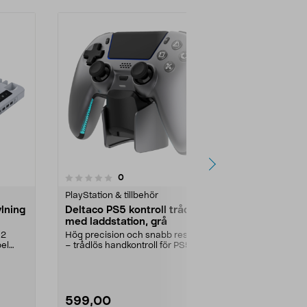
4.0 av 5 stjärnor
5.0
8
recensioner
0
PlayStation & tillbehör
Hörlursställ &
ylning
Deltaco PS5 kontroll trådlös
Exibel ställ
med laddstation, grå
och headset
transparen
 2
Hög precision och snabb respons
Håll ordning 
bel
– trådlös handkontroll för PS5.
förvara upp ti
Deltaco PS5 kont...
och 1 headset.
599,00
149,90