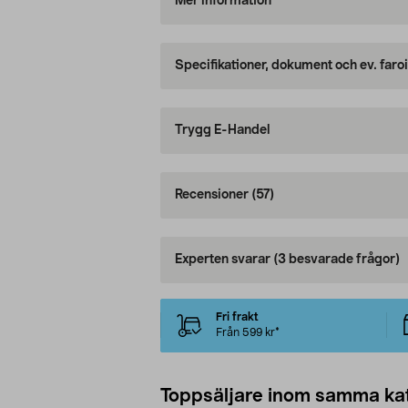
Mer information
Specifikationer, dokument och ev. faro
Trygg E-Handel
Recensioner
(57)
Experten svarar
(3 besvarade frågor)
Fri frakt
Från 599 kr*
Toppsäljare inom samma ka