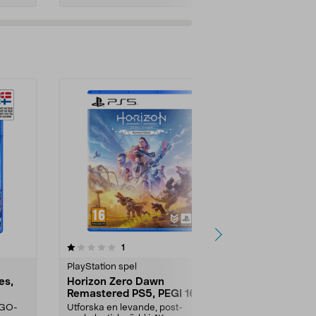
5.0av 5 stjärnor
recensioner
4.0
1
3
PlayStation spel
PlayStation & 
es,
Horizon Zero Dawn
PlayStation
Remastered PS5, PEGI 16
Player spelk
LEGO-
Utforska en levande, post-
Streama dina 