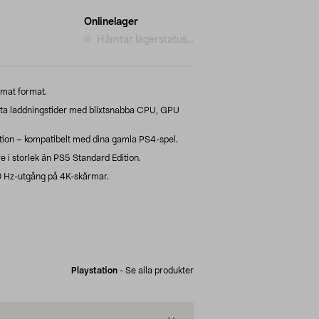
Onlinelager
Hämtar lagerstatus...
mmat format.
rta laddningstider med blixtsnabba CPU, GPU
tion – kompatibelt med dina gamla PS4-spel.
e i storlek än PS5 Standard Edition.
20 Hz-utgång på 4K-skärmar.
Playstation
-
Se alla produkter