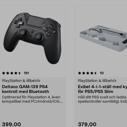
4.5 av 5 stjärnor
recensioner
recensioner
191
10
0.0 av 5 stjärnor
PlayStation & tillbehör
PlayStation & tillbehör
Deltaco GAM-139 PS4
Exibel 4-i-1-ställ med k
kontroll med Bluetooth
för PS5/PS5 Slim
Optimerad för Playstation 4, även
Håll ditt PS5 svalt och ladda
kompatibel med PC/Android/iOS.
spelkontroller samtidigt. Exi
Deltaco GAM-103...
multifunktionel...
399,00
379,00