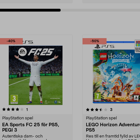
-40%
-50%
3.5av 5 stjärnor
recensioner
1.0av 5 stjärnor
recensioner
1
3
PlayStation spel
PlayStation spel
EA Sports FC 25 för PS5,
LEGO Horizon Adventur
PEGI 3
PS5
Autentiska dam- och
Res till en framtid fylld av 