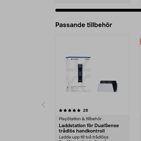
Passande tillbehör
0av 5 stjärnor
4.0av 5 stjärnor
recensioner
28
PlayStation & tillbehör
Laddstation för DualSense
trådlös handkontroll
Ladda upp till två trådlösa