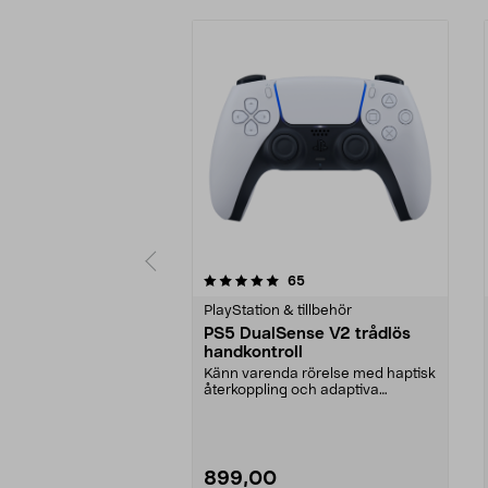
0 av 5 stjärnor
4.5 av 5 stjärnor
recensioner
65
PlayStation & tillbehör
PS5 DualSense V2 trådlös
handkontroll
Känn varenda rörelse med haptisk
återkoppling och adaptiva
utlösningsknappar. Pl...
899,00