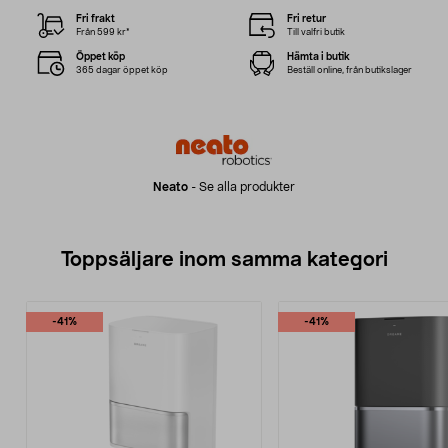
Fri frakt
Fri retur
Från 599 kr*
Till valfri butik
Öppet köp
Hämta i butik
365 dagar öppet köp
Beställ online, från butikslager
Neato
-
Se alla produkter
Toppsäljare inom samma kategori
-41%
-41%