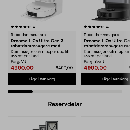
4.5 av 5 stjärnor
recensioner
4.5 av 5 stjärnor
recensioner
4
4
Robotdammsugare
Robotdammsugare
Dreame L10s Ultra Gen 3
Dreame L10s Ultra Ge
robotdammsugare med
robotdammsugare m
mopp och självtömning
mopp och självtömni
Dammsuger och moppar upp till
Dammsuger och moppar up
156 m² per ladd...
156 m² per ladd...
Färg:
Vit
Färg:
Svart
4990,00
4990,00
8490,00
Lägg i varukorg
Lägg i varukorg
Reservdelar