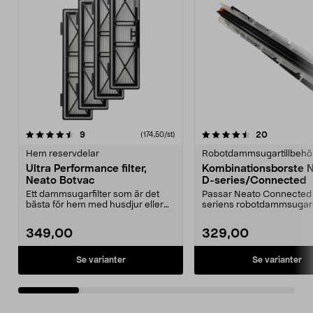
4.5av 5 stjärnor
recensioner
5.0av 5 stjärnor
recensione
9
20
(174,50/st)
Hem reservdelar
Robotdammsugartillbehö
Ultra Performance filter,
Kombinationsborste 
Neato Botvac
D-series/Connected
Ett dammsugarfilter som är det
Passar Neato Connected
bästa för hem med husdjur eller
seriens robotdammsugare
allergiker. Passa...
945-0305 ersätter 94...
349,00
329,00
Se varianter
Se varianter