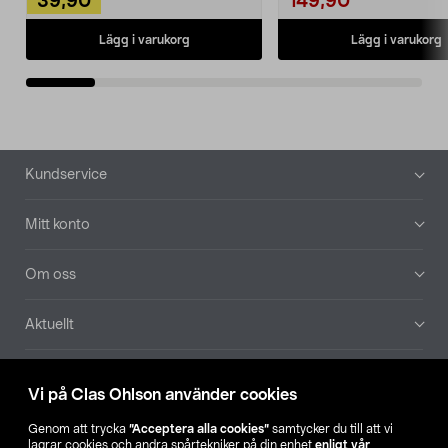
39,90
149,90
Lägg i varukorg
Lägg i varukorg
Sidfot
Kundservice
Mitt konto
Om oss
Aktuellt
Våra bolag
Vi på Clas Ohlson använder cookies
Hitta butik
Genom att trycka
”Acceptera alla cookies”
samtycker du till att vi
lagrar cookies och andra spårtekniker på din enhet
enligt vår