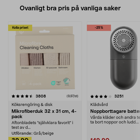
Ovanligt bra pris på vanliga saker
Kolla priset
-25%
4.0av 5 stjärnor
recensioner
4.5av 5 stjärnor
recensio
3808
3251
(9,97/st)
Köksrengöring & disk
Klädvård
Mikrofiberduk 32 x 31 cm, 4-
Noppborttagare batter
pack
Vårda kläder och andra tex
ta bort noppor och ludd.
Aftonbladets "självklara favorit” i
Noppborttagaren fräs...
test av d...
Utförande:
Grå/beige