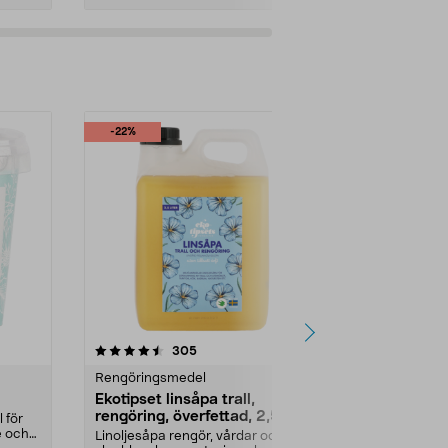
Lägg i varukorg
Lägg
-22%
Multibuy
4.5 av 5 stjärnor
recensioner
4.5
305
5
Rengöringsmedel
Rengöringsm
Ekotipset linsåpa trall,
Citronsyra f
rengöring, överfettad, 2,5 l
rengöring,
 för
e och
Linoljesåpa rengör, vårdar och
För effektiv 