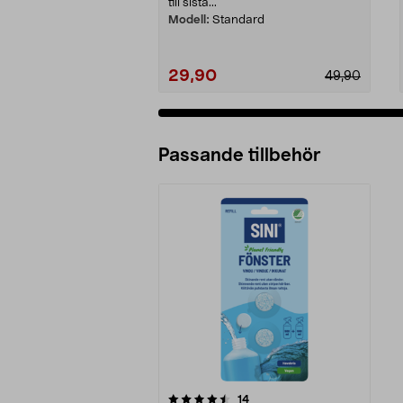
till sista...
Modell:
Standard
29,90
49,90
Passande tillbehör
5av 5 stjärnor
recensioner
14