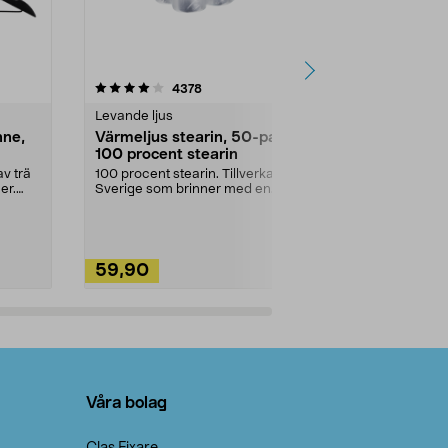
4.5av 5 stjärnor
recensioner
4.5
4378
2
Levande ljus
Rengöringsm
nne,
Värmeljus stearin, 50-pack,
Bikarbonat
100 procent stearin
Ett allsidigt 
städning och 
v trä
100 procent stearin. Tillverkade i
ute. Städa med
er.
Sverige som brinner med en
vacker och sotfri ...
59,90
49,90
Lägg i varukorg
Lägg
Våra bolag
Clas Fixare