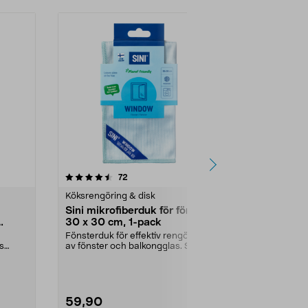
4.5av 5 stjärnor
recensioner
4.5
72
3
Köksrengöring & disk
Köksrengörin
Sini mikrofiberduk för fönster
Sini mikrof
30 x 30 cm, 1-pack
x 30 cm, 1-
Fönsterduk för effektiv rengöring
Luddfri trasa 
js
av fönster och balkongglas. Sini
av toalettstol
mikrofiberduk...
för to...
59,90
59,90