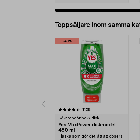
Lägg i varukorg
Toppsäljare inom samma ka
-40%
5 av 5 stjärnor
4.5 av 5 stjärnor
recensioner
1128
Köksrengöring & disk
Yes MaxPower diskmedel
450 ml
Flaska som gör det lätt att dosera