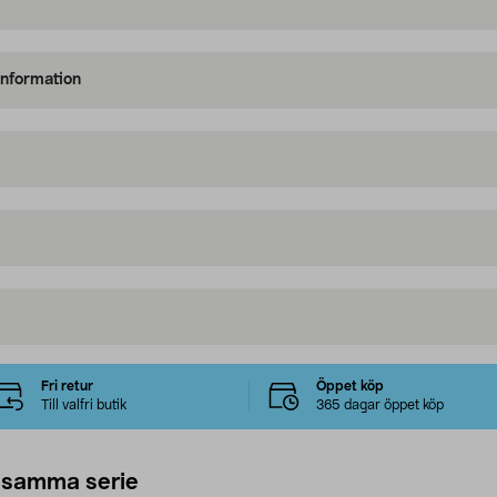
information
Fri retur
Öppet köp
Till valfri butik
365 dagar öppet köp
 samma serie