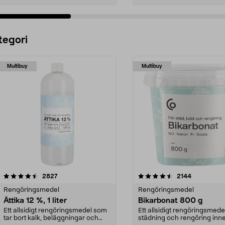
Lägg i varukorg
Lägg i varukorg
tegori
Multibuy
Multibuy
4.5 av 5 stjärnor
recensioner
4.5 av 5 stjärnor
recensioner
2827
2144
Rengöringsmedel
Rengöringsmedel
Ättika 12 %, 1 liter
Bikarbonat 800 g
Ett allsidigt rengöringsmedel som
Ett allsidigt rengöringsmedel
tar bort kalk, beläggningar och
städning och rengöring inn