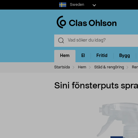
Select
Sweden
market
Hem
El
Fritid
Bygg
Startsida
Hem
Städ & rengöring
Ren
Sini fönsterputs spra