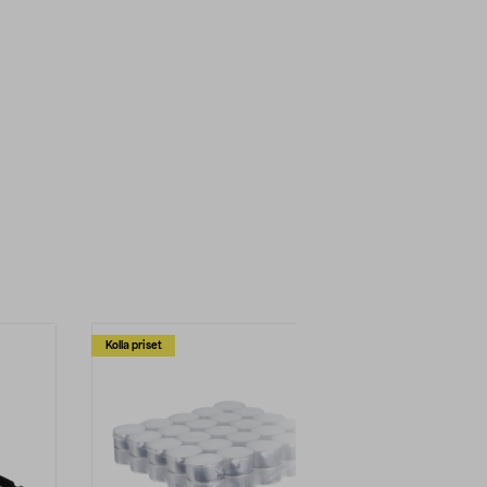
Kolla priset
Multibuy