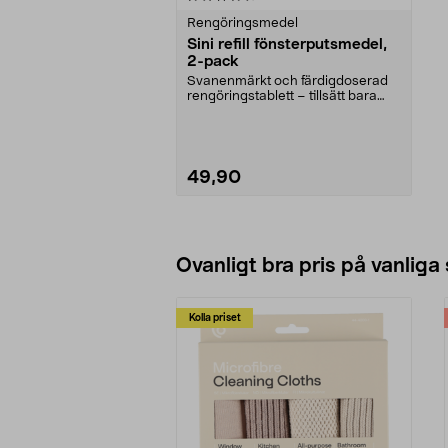
Rengöringsmedel
Sini refill fönsterputsmedel,
2-pack
Svanenmärkt och färdigdoserad
rengöringstablett – tillsätt bara
vatten. Sini ref...
49,90
Lägg i varukorg
Ovanligt bra pris på vanliga
Kolla priset