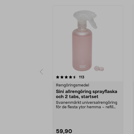
5av 5 stjärnor
4.0av 5 stjärnor
recensioner
113
Rengöringsmedel
Sini allrengöring sprayflaska
och 2 tabs, startset
Svanenmärkt universalrengöring
för de flesta ytor hemma – refill
säljs separat. ...
59,90