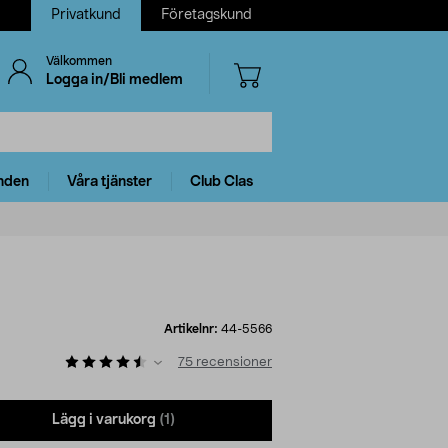
Privatkund
Företagskund
Välkommen
Logga in/Bli medlem
nden
Våra tjänster
Club Clas
Artikelnr:
44-5566
75
recensioner
Lägg i varukorg
(1)