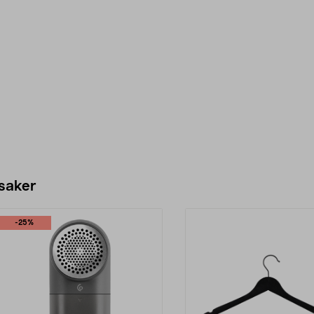
 saker
-25%