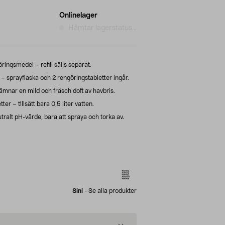
Onlinelager
Hämtar lagerstatus...
ingsmedel – refill säljs separat.
 – sprayflaska och 2 rengöringstabletter ingår.
ämnar en mild och fräsch doft av havbris.
r – tillsätt bara 0,5 liter vatten.
ralt pH-värde, bara att spraya och torka av.
Sini
-
Se alla produkter