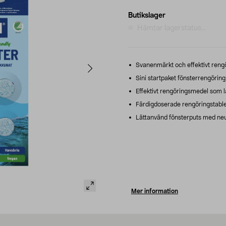
Butikslager
Hämtar lagerstatus...
Svanenmärkt och effektivt rengör
Sini startpaket fönsterrengöring
Effektivt rengöringsmedel som l
Färdigdoserade rengöringstablette
Lättanvänd fönsterputs med neut
Mer information