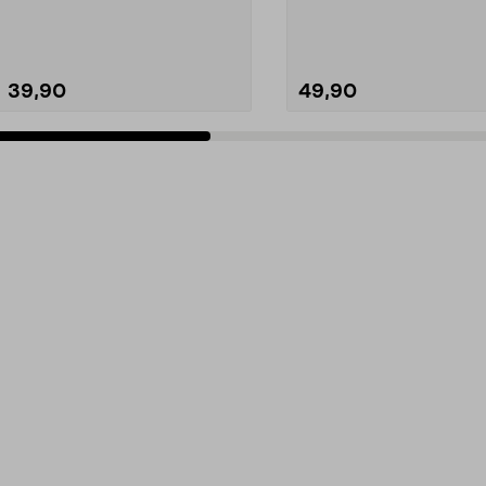
neutraliserar ...
ute. Städa med...
39,90
49,90