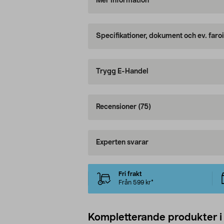
Mer information
Specifikationer, dokument och ev. faro
Trygg E-Handel
Recensioner
(75)
Experten svarar
Fri frakt
Från 599 kr*
Kompletterande produkter i