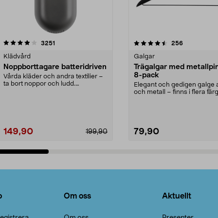
4.5av 5 stjärnor
recensioner
4.0av 5 stjärnor
recensioner
3251
256
Klädvård
Galgar
Noppborttagare batteridriven
Trägalgar med metallpi
8-pack
Vårda kläder och andra textilier –
ta bort noppor och ludd.
Elegant och gedigen galge a
Noppborttagaren fräs...
och metall – finns i flera färg
Galge med sv...
149,90
79,90
199,90
Lägg i varukorg
Lägg i varukorg
o
Om oss
Aktuellt
egistrera
Om oss
Presenter