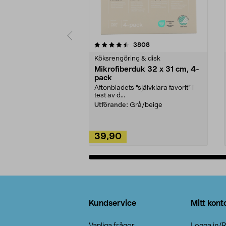
5av 5 stjärnor
4.0av 5 stjärnor
recensioner
3808
Köksrengöring & disk
Mikrofiberduk 32 x 31 cm, 4-
pack
Aftonbladets "självklara favorit” i
test av d...
Utförande:
Grå/beige
39,90
Lägg i varukorg
Sidfot
Kundservice
Mitt kont
Vanliga frågor
Logga in/R