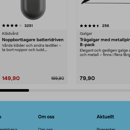
4.5av 5 stjärnor
recensioner
4.0av 5 stjärnor
recensioner
3251
256
Klädvård
Galgar
Noppborttagare batteridriven
Trägalgar med metallpi
8-pack
Vårda kläder och andra textilier –
ta bort noppor och ludd.
Elegant och gedigen galge a
Noppborttagaren fräs...
och metall – finns i flera färg
Galge med sv...
149,90
79,90
199,90
Lägg i varukorg
Lägg i varukorg
o
Om oss
Aktuellt
egistrera
Om oss
Presenter