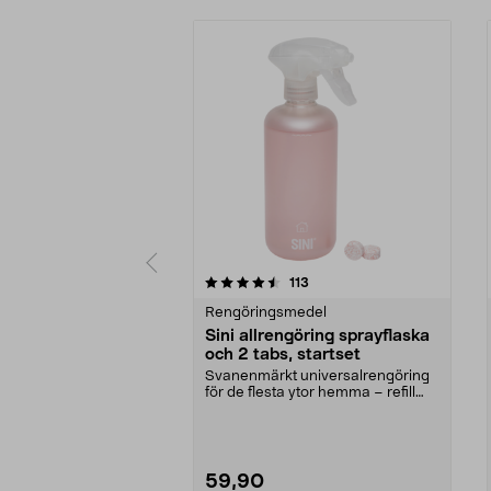
5av 5 stjärnor
4.0av 5 stjärnor
recensioner
113
Rengöringsmedel
Sini allrengöring sprayflaska
och 2 tabs, startset
Svanenmärkt universalrengöring
för de flesta ytor hemma – refill
säljs separat. ...
59,90