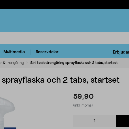
Multimedia
Reservdelar
Erbjuda
ar & -rengöring
Sini toalettrengöring sprayflaska och 2 tabs, startset
 sprayflaska och 2 tabs, startset
59,90
(inkl. moms)
Product
quantity