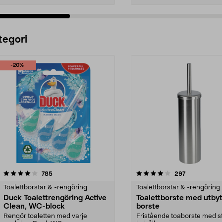
Lägg i varukorg
Lägg i varukorg
tegori
-20%
4.0 av 5 stjärnor
recensioner
4.0 av 5 stjärnor
recensioner
785
297
Toalettborstar & -rengöring
Toalettborstar & -rengöring
Duck Toalettrengöring Active
Toalettborste med utby
Clean, WC-block
borste
Rengör toaletten med varje
Fristående toaborste med s