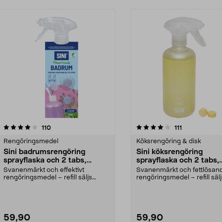
4.0av 5 stjärnor
recensioner
4.5av 5 stjärnor
recensioner
110
111
Rengöringsmedel
Köksrengöring & disk
Sini badrumsrengöring
Sini köksrengöring
sprayflaska och 2 tabs,
sprayflaska och 2 tabs,
startset
startset
Svanenmärkt och effektivt
Svanenmärkt och fettlösan
rengöringsmedel – refill säljs
rengöringsmedel – refill säl
separat. Sini startpake...
separat. Sini startpa...
59,90
59,90