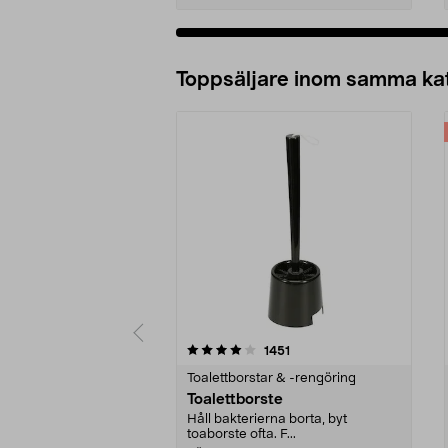
Lägg i varukorg
Toppsäljare inom samma ka
0 av 5 stjärnor
4.0 av 5 stjärnor
recensioner
1451
Toalettborstar & -rengöring
Toalettborste
Håll bakterierna borta, byt
toaborste ofta. F...