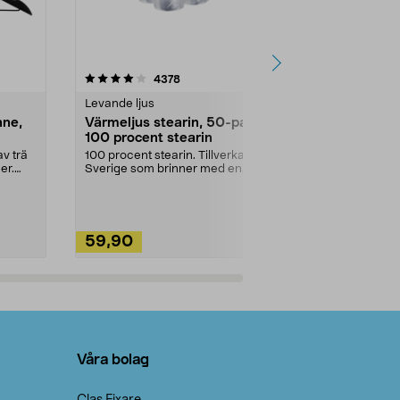
4.5av 5 stjärnor
recensioner
4.5
4378
2
Levande ljus
Rengöringsm
nne,
Värmeljus stearin, 50-pack,
Bikarbonat
100 procent stearin
Ett allsidigt 
städning och 
v trä
100 procent stearin. Tillverkade i
ute. Städa med
er.
Sverige som brinner med en
vacker och sotfri ...
59,90
49,90
Lägg i varukorg
Lägg
Våra bolag
Clas Fixare