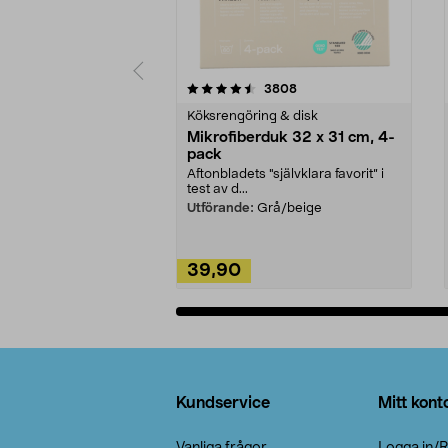
5av 5 stjärnor
4.0av 5 stjärnor
recensioner
3808
Köksrengöring & disk
Mikrofiberduk 32 x 31 cm, 4-
pack
Aftonbladets "självklara favorit” i
test av d...
Utförande:
Grå/beige
39,90
Lägg i varukorg
Sidfot
Kundservice
Mitt kont
Vanliga frågor
Logga in/R