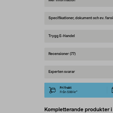
Mer information
Specifikationer, dokument och ev. faro
Trygg E-Handel
Recensioner
(77)
Experten svarar
Fri frakt
Från 599 kr*
Kompletterande produkter i