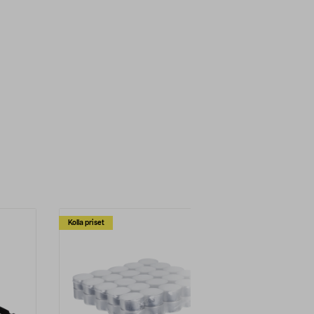
Kolla priset
Multibuy