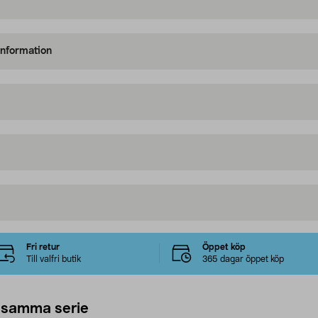
information
Fri retur
Öppet köp
Till valfri butik
365 dagar öppet köp
 samma serie