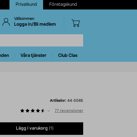
Privatkund
Företagskund
Välkommen
Logga in/Bli medlem
nden
Våra tjänster
Club Clas
Artikelnr:
44-5565
77
recensioner
Lägg i varukorg
(1)