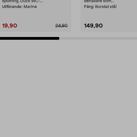
spolning. Duck WC-...
behållare som...
Utförande:
Marine
Färg:
Borstat stål
19,90
149,90
24,90