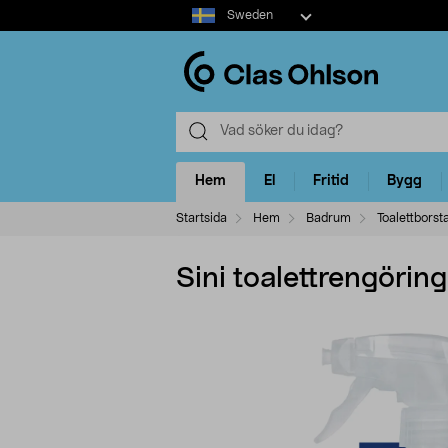
Select
Sweden
market
Hem
El
Fritid
Bygg
Startsida
Hem
Badrum
Toalettborst
Sini toalettrengöring