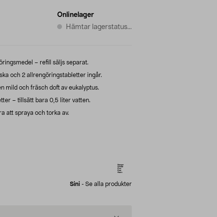
Onlinelager
Hämtar lagerstatus...
ringsmedel – refill säljs separat.
aska och 2 allrengöringstabletter ingår.
n mild och fräsch doft av eukalyptus.
r – tillsätt bara 0,5 liter vatten.
a att spraya och torka av.
Sini
-
Se alla produkter