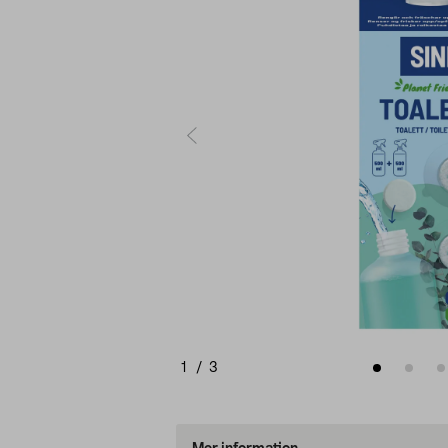
1
/
3