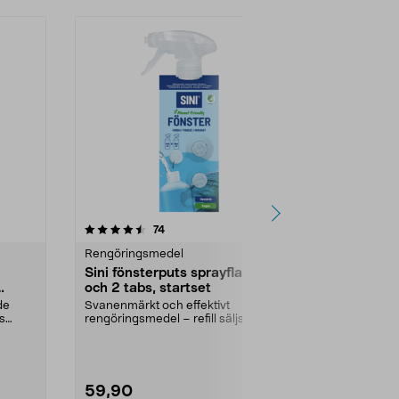
4.5av 5 stjärnor
recensioner
4.5
74
5
Rengöringsmedel
Köksrengörin
Sini fönsterputs sprayflaska
Sini mikrof
och 2 tabs, startset
badrum 30 
de
Svanenmärkt och effektivt
Luddfri trasa 
js
rengöringsmedel – refill säljs
på alla ytor i
separat. Sini startpake...
mikrofiberdu..
59,90
79,90