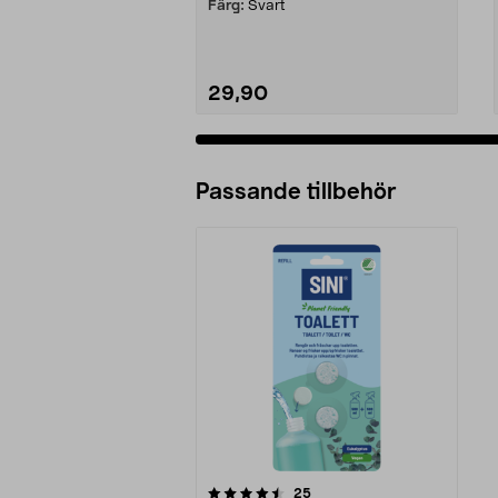
Färg:
Svart
29,90
Passande tillbehör
5av 5 stjärnor
recensioner
25