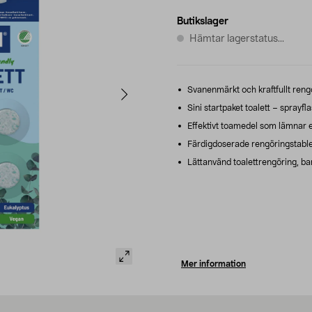
Butikslager
Hämtar lagerstatus...
Svanenmärkt och kraftfullt rengö
Sini startpaket toalett – sprayfl
Effektivt toamedel som lämnar e
Färdigdoserade rengöringstablette
Lättanvänd toalettrengöring, bar
Mer information