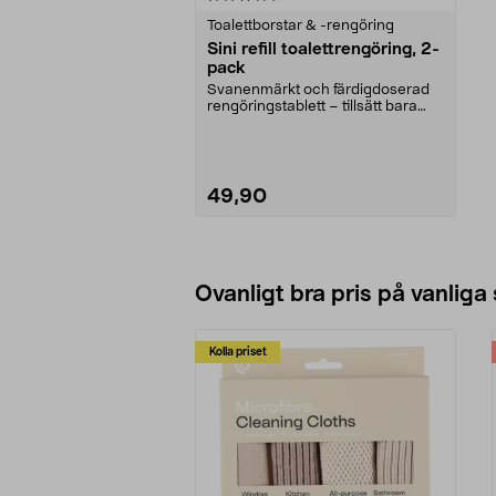
Toalettborstar & -rengöring
Sini refill toalettrengöring, 2-
pack
Svanenmärkt och färdigdoserad
rengöringstablett – tillsätt bara
vatten. Sini ref...
49,90
Lägg i varukorg
Ovanligt bra pris på vanliga
Kolla priset