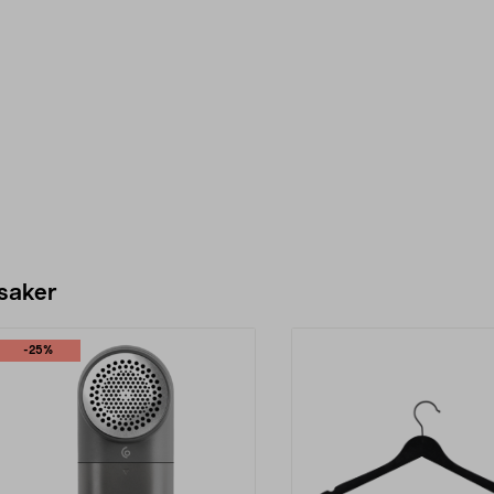
 saker
-25%