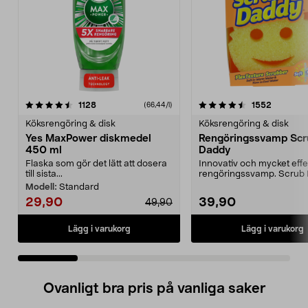
4.5 av 5 stjärnor
recensioner
4.5 av 5 stjärnor
recensio
1128
1552
(66,44/l)
Köksrengöring & disk
Köksrengöring & disk
Yes MaxPower diskmedel
Rengöringssvamp Scr
450 ml
Daddy
Flaska som gör det lätt att dosera
Innovativ och mycket effe
till sista...
rengöringssvamp. Scrub
ändrar textur efter v...
Modell:
Standard
29,90
39,90
49,90
Lägg i varukorg
Lägg i varukorg
Ovanligt bra pris på vanliga saker