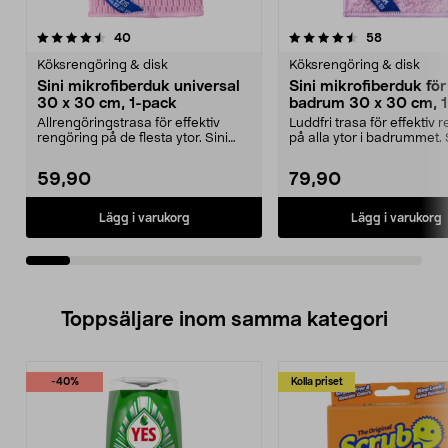
4.5av 5 stjärnor
recensioner
4.5av 5 stjärnor
recensione
40
58
Köksrengöring & disk
Köksrengöring & disk
Sini mikrofiberduk universal
Sini mikrofiberduk för
30 x 30 cm, 1-pack
badrum 30 x 30 cm, 
Allrengöringstrasa för effektiv
Luddfri trasa för effektiv 
rengöring på de flesta ytor. Sini
på alla ytor i badrummet. 
Universal – sl...
mikrofiberdu...
59,90
79,90
Lägg i varukorg
Lägg i varukorg
Toppsäljare inom samma kategori
-40%
Kolla priset