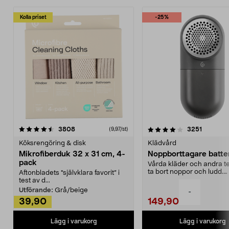
Kolla priset
-25%
4.0av 5 stjärnor
recensioner
4.5av 5 stjärnor
recensio
3808
3251
(9,97/st)
Köksrengöring & disk
Klädvård
Mikrofiberduk 32 x 31 cm, 4-
Noppborttagare batter
pack
Vårda kläder och andra tex
ta bort noppor och ludd.
Aftonbladets "självklara favorit” i
Noppborttagaren fräs...
test av d...
Utförande:
Grå/beige
-
39,90
149,90
Lägg i varukorg
Lägg i varukorg