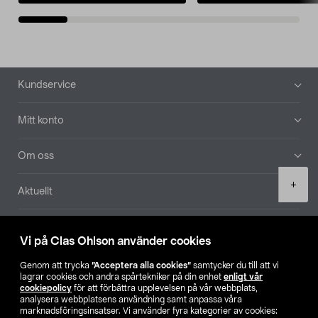
Sidfot
Kundservice
Mitt konto
Om oss
Product
+
Aktuellt
quantity
Våra bolag
Vi på Clas Ohlson använder cookies
Hitta butik
Genom att trycka
”Acceptera alla cookies”
samtycker du till att vi
lagrar cookies och andra spårtekniker på din enhet
enligt vår
cookiepolicy
för att förbättra upplevelsen på vår webbplats,
SE
NO
FI
analysera webbplatsens användning samt anpassa våra
marknadsföringsinsatser. Vi använder fyra kategorier av cookies: