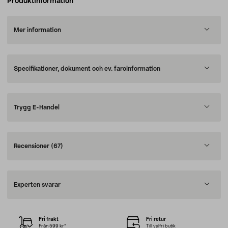
Produktinformation
Mer information
Specifikationer, dokument och ev. faroinformation
Trygg E-Handel
Recensioner
(67)
Experten svarar
Fri frakt
Fri retur
Från 599 kr*
Till valfri butik