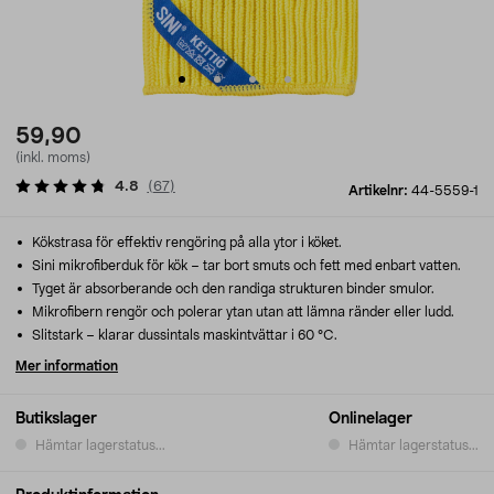
59,90
(inkl. moms)
4.8
(
67
)
Artikelnr:
44-5559-1
Kökstrasa för effektiv rengöring på alla ytor i köket.
Sini mikrofiberduk för kök – tar bort smuts och fett med enbart vatten.
Tyget är absorberande och den randiga strukturen binder smulor.
Mikrofibern rengör och polerar ytan utan att lämna ränder eller ludd.
Slitstark – klarar dussintals maskintvättar i 60 °C.
Mer information
Butikslager
Onlinelager
Hämtar lagerstatus...
Hämtar lagerstatus...