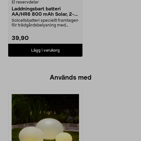
El reservdelar
Laddningsbart batteri
AA/HR6 800 mAh Solar, 2-
pack
Solcellsbatteri speciellt framtagen
för trädgårdsbelysning med
solceller och AA-...
39,90
Lägg i varukorg
Används med