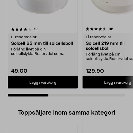
4.5av 5 stjärnor
recensioner
4.5av 5 stjärnor
recensione
12
95
El reservdelar
El reservdelar
Solcell 65 mm till solcellsboll
Solcell 219 mm till
solcellsboll
Förläng livet på din
solcellslykta.Reservdel som
Förläng livet på din
passar:36-9061, TN-8412Drivs
solcellslykta.Reservdel 
me...
passar:36-6493-3, TN-8
811...
49,00
129,90
Lägg i varukorg
Lägg i varukorg
Toppsäljare inom samma kategori