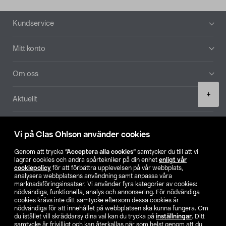
Sidfot
Kundservice
Mitt konto
Om oss
Product
+
Aktuellt
quantity
Våra bolag
Vi på Clas Ohlson använder cookies
Hitta butik
Genom att trycka
”Acceptera alla cookies”
samtycker du till att vi
lagrar cookies och andra spårtekniker på din enhet
enligt vår
cookiepolicy
för att förbättra upplevelsen på vår webbplats,
SE
NO
FI
analysera webbplatsens användning samt anpassa våra
marknadsföringsinsatser. Vi använder fyra kategorier av cookies:
nödvändiga, funktionella, analys och annonsering. För nödvändiga
cookies krävs inte ditt samtycke eftersom dessa cookies är
nödvändiga för att innehållet på webbplatsen ska kunna fungera. Om
du istället vill skräddarsy dina val kan du trycka på
inställningar
. Ditt
samtycke är frivilligt och kan återkallas när som helst genom att du