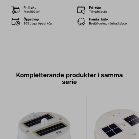
Fri frakt
Fri retur
Från 599 kr*
Till valfri butik
Öppet köp
Hämta i butik
365 dagar öppet köp
Beställ online, från butikslager
Kompletterande produkter i samma
serie