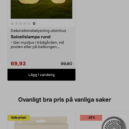
recensioner
0
Dekorationsbelysning utomhus
Solcellslampa rund
• Ger mysljus i trädgården, vid
poolen eller på balkongen.
• Batterier finns som reservdelar
för extra lång livslängd på din
solcellsbelysing.
69,93
99,90
• Lyser effektfullt i grupp – finns i
flera olika storlekar.
• Tänds automatiskt när det blir
Lägg i varukorg
mörkt – enkelt och lättskött.
Ovanligt bra pris på vanliga saker
Kolla priset
-25%