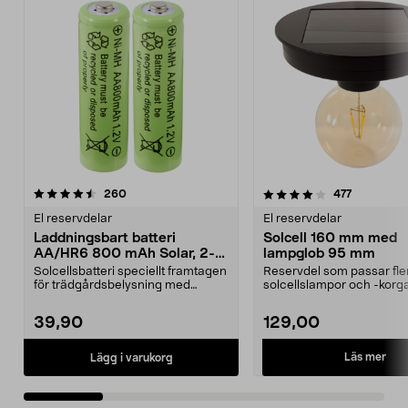
4.0 av 5 stjärnor
recensioner
4.5 av 5 stjärnor
recensione
260
477
El reservdelar
El reservdelar
Laddningsbart batteri
Solcell 160 mm med
AA/HR6 800 mAh Solar, 2-
lampglob 95 mm
pack
Solcellsbatteri speciellt framtagen
Reservdel som passar fle
för trädgårdsbelysning med
solcellslampor och -korga
solceller och AA-...
Northlight. Solcell d...
39,90
129,00
Läs mer
Lägg i varukorg