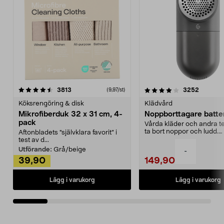
4.0av 5 stjärnor
recensioner
4.5av 5 stjärnor
recensio
3813
3252
(9,97/st)
Köksrengöring & disk
Klädvård
Mikrofiberduk 32 x 31 cm, 4-
Noppborttagare batter
pack
Vårda kläder och andra tex
ta bort noppor och ludd.
Aftonbladets "självklara favorit” i
Noppborttagaren fräs...
test av d...
Utförande:
Grå/beige
-
39,90
149,90
Lägg i varukorg
Lägg i varukorg