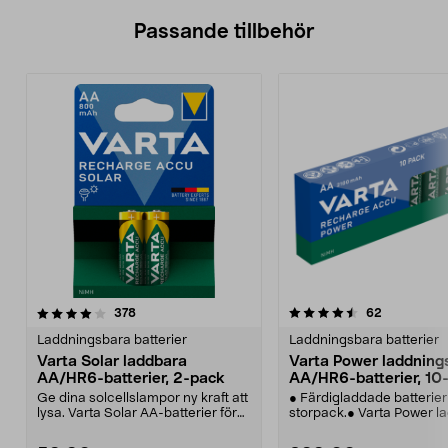
Passande tillbehör
4.5av 5 stjärnor
recensioner
4.5av 5 stjärnor
recensione
378
62
Laddningsbara batterier
Laddningsbara batterier
Varta Solar laddbara
Varta Power laddning
AA/HR6-batterier, 2-pack
AA/HR6-batterier, 10
Ge dina solcellslampor ny kraft att
● Färdigladdade batterier 
lysa. Varta Solar AA-batterier för
storpack.● Varta Power l
solcellsb...
AA-batterie...