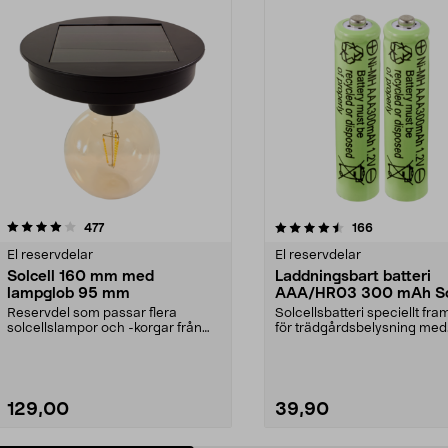
4.5 av 5 stjärnor
recensioner
4.5 av 5 stjärnor
recensioner
477
166
El reservdelar
El reservdelar
Solcell 160 mm med
Laddningsbart batteri
lampglob 95 mm
AAA/HR03 300 mAh So
2-pack
Reservdel som passar flera
Solcellsbatteri speciellt fr
solcellslampor och -korgar från
för trädgårdsbelysning med
Northlight. Solcell d...
solceller och AAA...
129,00
39,90