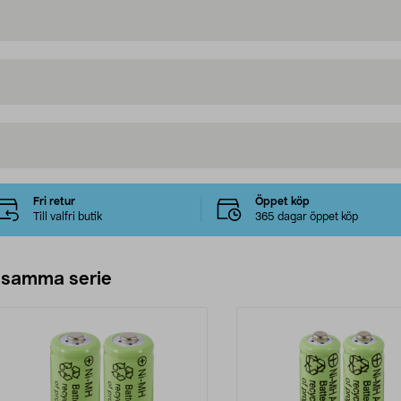
Fri retur
Öppet köp
Till valfri butik
365 dagar öppet köp
 samma serie