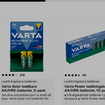
4.5av 5 stjärnor
recensioner
4.5av 5 stjärnor
recensioner
378
62
Laddningsbara batterier
Laddningsbara batterier
Varta Solar laddbara
Varta Power laddningsb
AA/HR6-batterier, 2-pack
AA/HR6-batterier, 10-p
Ge dina solcellslampor ny kraft att
● Färdigladdade batterier i p
lysa. Varta Solar AA-batterier för
storpack.● Varta Power lad
solcellsb...
AA-batterie...