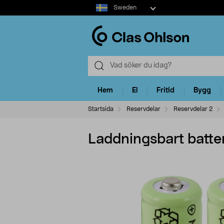
Select
Sweden
market
Hem
El
Fritid
Bygg
Startsida
Reservdelar
Reservdelar 2
Laddningsbart batt