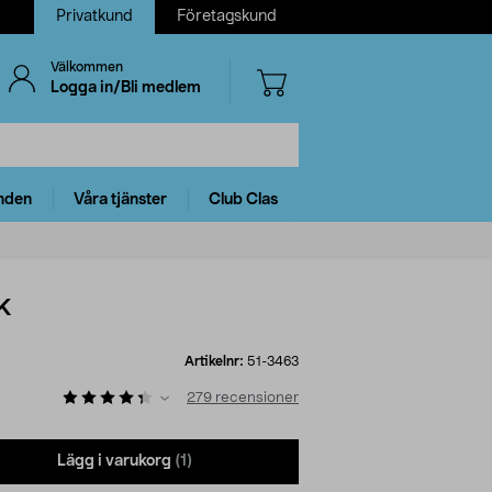
Privatkund
Företagskund
Välkommen
Logga in/Bli medlem
nden
Våra tjänster
Club Clas
k
Artikelnr:
51-3463
279
recensioner
Lägg i varukorg
(1)