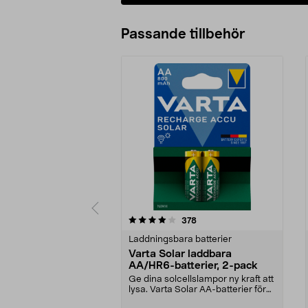
Passande tillbehör
0av 5 stjärnor
4.0av 5 stjärnor
recensioner
378
Laddningsbara batterier
Varta Solar laddbara
AA/HR6-batterier, 2-pack
Ge dina solcellslampor ny kraft att
lysa. Varta Solar AA-batterier för
solcellsb...