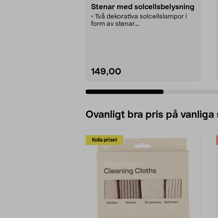
Stenar med solcellsbelysning
• Två dekorativa solcellslampor i
form av stenar.
• Vacker och effektfull
trädgårdsbelysning.
• Tänds automatiskt vid skymning.
• 2-pack.
149,00
Se varianter
Ovanligt bra pris på vanliga
Kolla priset