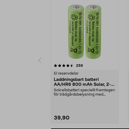
5 av 5 stjärnor
4.0 av 5 stjärnor
recensioner
259
El reservdelar
Laddningsbart batteri
AA/HR6 800 mAh Solar, 2-
pack
Solcellsbatteri speciellt framtagen
för trädgårdsbelysning med
solceller och AA-...
39,90