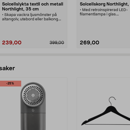
Solcellslykta textil och metall
Solcellskorg Northlight,
Northlight, 35 cm
• Med retroinspirerad LED-
filamentlampa i glas.
• Skapa vackra ljusmönster på
• Solcellsbelysning i stål me
altangolv, utebord eller balkong.
handtag.
• Svart solcellslampa med
• Passar perfekt i uterummet
strängar av vädertålig textil och
trädgården och på balkong
varmvitt sken.
• Laddas på dagen och tän
• Solcellslykta med bärhandtag –
automatiskt vid skymning.
lätt att ta med till trädgården m.m.
239,00
269,00
399,00
• Finns i olika storlekar.
• Laddas på dagen och tänds
automatiskt vid skymning.
• Solcellsbelysning med utbytbara
solcellsbatterier (finns bland våra
Lägg i varukorg
Lägg i varukorg
reservdelar).
 saker
-25%