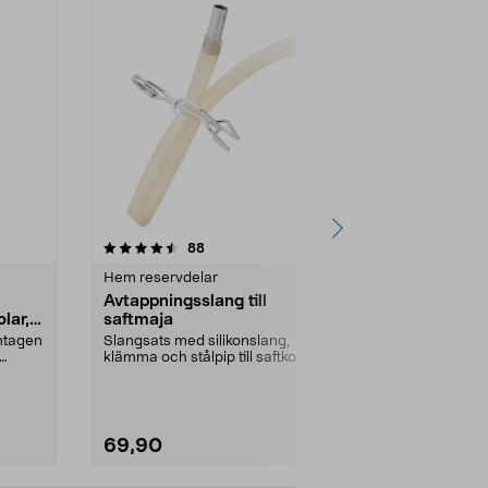
4.5 av 5 stjärnor
recensioner
4.5
88
2
Hem reservdelar
El reservdela
Avtappningsslang till
Laddningsba
lar,
saftmaja
AA/HR6 100
pack
amtagen
Slangsats med silikonslang,
Solcellsbatter
klämma och stålpip till saftkokare.
för trädgård
solceller och 
69,90
49,90