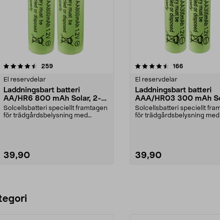
4.5av 5 stjärnor
recensioner
recensioner
259
166
El reservdelar
El reservdelar
Laddningsbart batteri
Laddningsbart batteri
AA/HR6 800 mAh Solar, 2-
AAA/HR03 300 mAh So
pack
2-pack
Solcellsbatteri speciellt framtagen
Solcellsbatteri speciellt fr
för trädgårdsbelysning med
för trädgårdsbelysning med
solceller och AA-...
solceller och AAA...
39,90
39,90
Lägg i varukorg
Lägg i varukorg
tegori