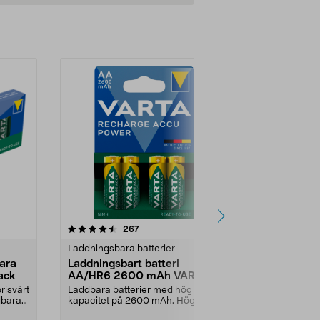
4.0av 5 stjärnor
recensioner
4.0
267
3
Laddningsbara batterier
Laddningsbara
ara
Laddningsbart batteri
Varta Solar
ack
AA/HR6 2600 mAh VARTA
AA/HR6-bat
Power
risvärt
Laddbara batterier med hög
Ge dina solcel
dbara
kapacitet på 2600 mAh. Hög
lysa. Varta So
prestanda - för krävande a...
solcellsb...