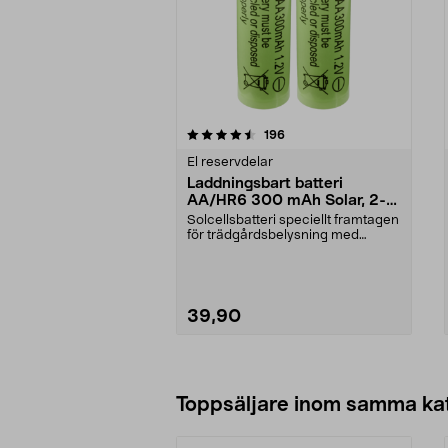
5av 5 stjärnor
4.5av 5 stjärnor
recensioner
196
El reservdelar
Laddningsbart batteri
AA/HR6 300 mAh Solar, 2-
pack
Solcellsbatteri speciellt framtagen
för trädgårdsbelysning med
solceller och AA-...
39,90
Lägg i varukorg
Toppsäljare inom samma ka