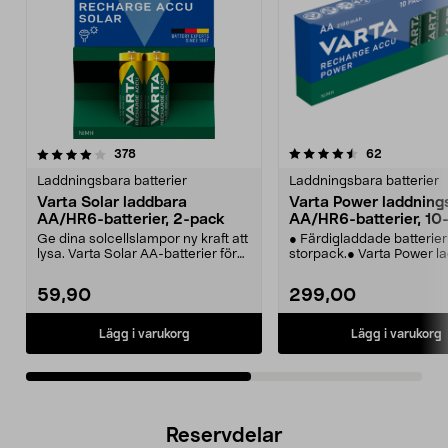
4.5av 5 stjärnor
recensioner
4.5av 5 stjärnor
recensione
378
62
Laddningsbara batterier
Laddningsbara batterier
Varta Solar laddbara
Varta Power laddning
AA/HR6-batterier, 2-pack
AA/HR6-batterier, 10
Ge dina solcellslampor ny kraft att
● Färdigladdade batterier 
lysa. Varta Solar AA-batterier för
storpack.● Varta Power l
solcellsb...
AA-batterie...
59,90
299,00
Lägg i varukorg
Lägg i varukorg
Reservdelar