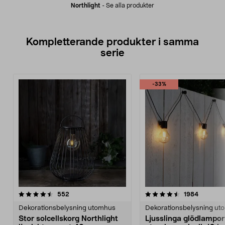
Northlight
-
Se alla produkter
Kompletterande produkter i samma
serie
-33%
4.5av 5 stjärnor
recensioner
4.0av 5 stjärnor
recensio
552
1984
Dekorationsbelysning utomhus
Dekorationsbelysning ut
Stor solcellskorg Northlight
Ljusslinga glödlampor