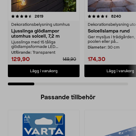
4.5 av 5 stjärnor
recensioner
4.5 av 5 stjärnor
recensio
2619
8240
Dekorationsbelysning utomhus
Dekorationsbelysning ut
Ljusslinga glödlampor
Solcellslampa rund
utomhus solcell, 7,2 m
Ger mysljus i trädgården, 
poolen eller på...
Ljusslinga med 15 tåliga
glödlampsformade LED...
Diameter:
30 cm
Utförande:
Transparent
129,90
174,30
149,90
Lägg i varukorg
Lägg i varukorg
Passande tillbehör