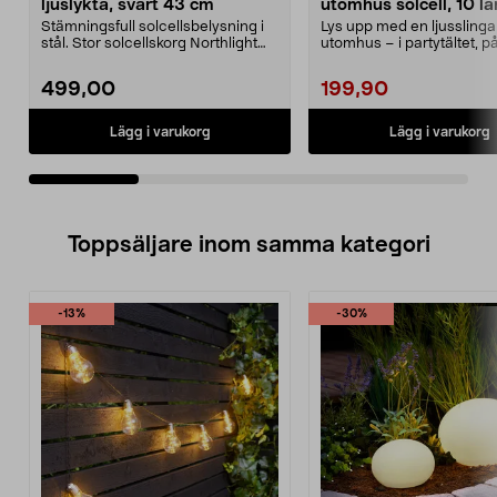
ljuslykta, svart 43 cm
utomhus solcell, 10 l
8,9 m
Stämningsfull solcellsbelysning i
Lys upp med en ljusslinga
stål. Stor solcellskorg Northlight
utomhus – i partytältet, p
med en retr...
eller i trädet. Lj...
499,00
199,90
Lägg i varukorg
Lägg i varukorg
Toppsäljare inom samma kategori
-13%
-30%