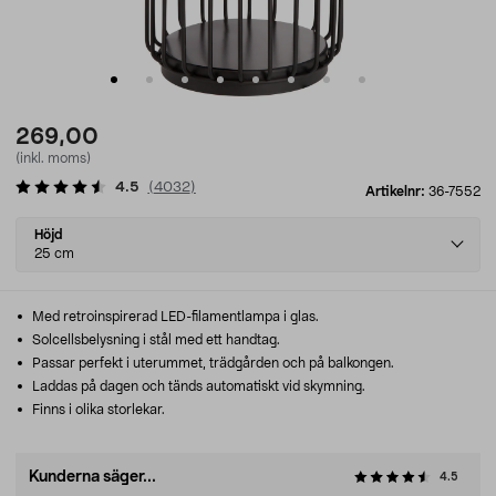
269,00
(inkl. moms)
4.5
(
4032
)
Artikelnr:
36-7552
Select
Höjd
variant
25 cm
Med retroinspirerad LED-filamentlampa i glas.
Solcellsbelysning i stål med ett handtag.
Passar perfekt i uterummet, trädgården och på balkongen.
Laddas på dagen och tänds automatiskt vid skymning.
Finns i olika storlekar.
Kunderna säger...
4.5