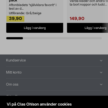
pack
Vårda kläder och andra tex
ta bort noppor och ludd.
Aftonbladets "självklara favorit” i
Noppborttagaren fräs...
test av d...
Utförande:
Grå/beige
39,90
149,90
Lägg i varukorg
Lägg i varukorg
Sidfot
Kundservice
Mitt konto
Om oss
Aktuellt
Vi på Clas Ohlson använder cookies