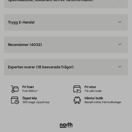
Specifikationer, dokument och ev. faroinformation
Trygg E-Handel
Recensioner
(4032)
Experten svarar
(18 besvarade frågor)
Fri frakt
Fri retur
Från 599 kr*
Till valfri butik
Öppet köp
Hämta i butik
365 dagar öppet köp
Beställ online, från butikslager