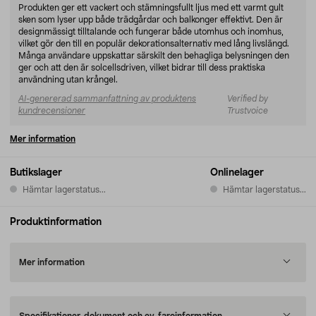
Produkten ger ett vackert och stämningsfullt ljus med ett varmt gult
sken som lyser upp både trädgårdar och balkonger effektivt. Den är
designmässigt tilltalande och fungerar både utomhus och inomhus,
vilket gör den till en populär dekorationsalternativ med lång livslängd.
Många användare uppskattar särskilt den behagliga belysningen den
ger och att den är solcellsdriven, vilket bidrar till dess praktiska
användning utan krångel.
AI-genererad sammanfattning av produktens
Verified by
kundrecensioner
Trustvoice
Mer information
Butikslager
Onlinelager
Hämtar lagerstatus...
Hämtar lagerstatus...
Produktinformation
Mer information