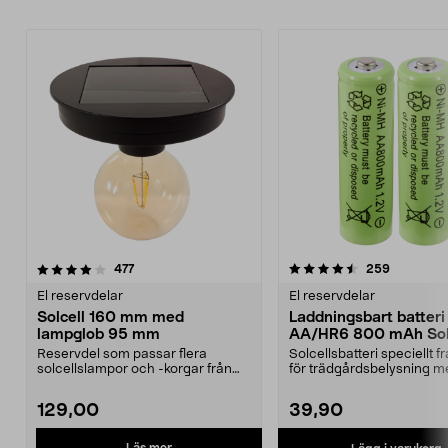
4.5av 5 stjärnor
recensioner
4.5av 5 stjärnor
recension
477
259
El reservdelar
El reservdelar
Solcell 160 mm med
Laddningsbart batteri
lampglob 95 mm
AA/HR6 800 mAh Sola
pack
Reservdel som passar flera
Solcellsbatteri speciellt 
solcellslampor och -korgar från
för trädgårdsbelysning m
Northlight. Solcell d...
solceller och AA-...
129,00
39,90