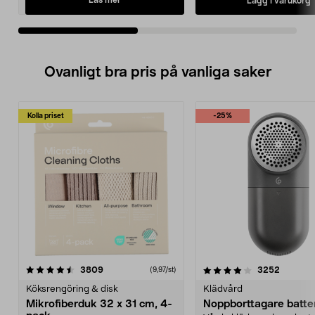
Läs mer
Lägg i varukorg
Ovanligt bra pris på vanliga saker
Kolla priset
-25%
4.0av 5 stjärnor
recensioner
4.5av 5 stjärnor
recensio
3809
3252
(9,97/st)
Köksrengöring & disk
Klädvård
Mikrofiberduk 32 x 31 cm, 4-
Noppborttagare batter