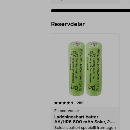
Reservdelar
5av 5 stjärnor
recensioner
259
El reservdelar
Laddningsbart batteri
AA/HR6 800 mAh Solar, 2-
pack
Solcellsbatteri speciellt framtagen