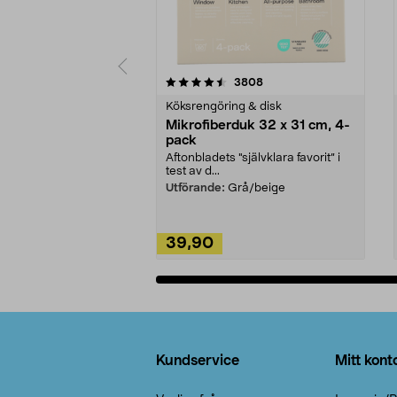
5av 5 stjärnor
4.0av 5 stjärnor
recensioner
3808
Köksrengöring & disk
Mikrofiberduk 32 x 31 cm, 4-
pack
Aftonbladets "självklara favorit” i
test av d...
Utförande:
Grå/beige
39,90
Lägg i varukorg
Sidfot
Kundservice
Mitt kont