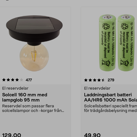
4.5 av 5 stjärnor
recensioner
4.5 av 5 stjärnor
recensioner
477
279
El reservdelar
El reservdelar
Solcell 160 mm med
Laddningsbart batteri
lampglob 95 mm
AA/HR6 1000 mAh Sola
pack
Reservdel som passar flera
Solcellsbatteri speciellt fr
solcellslampor och -korgar från
för trädgårdsbelysning med
Northlight. Solcell d...
solceller och AA-...
129,00
49,90