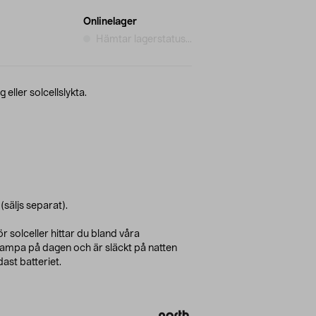
Onlinelager
Hämtar lagerstatus...
 eller solcellslykta.
säljs separat).
r solceller hittar du bland våra
slampa på dagen och är släckt på natten
ast batteriet.