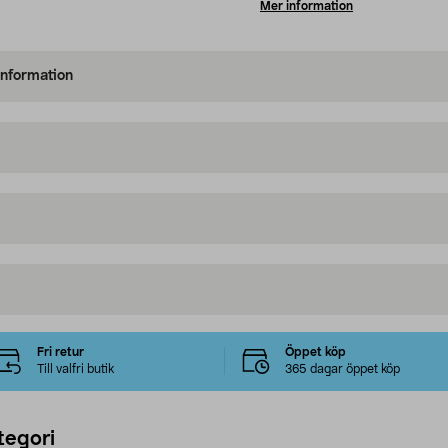
Mer information
information
Fri retur
Öppet köp
Till valfri butik
365 dagar öppet köp
tegori