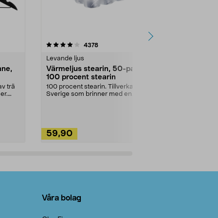
4.5av 5 stjärnor
recensioner
4.5
4378
2
Levande ljus
Rengöringsm
nne,
Värmeljus stearin, 50-pack,
Bikarbonat
100 procent stearin
Ett allsidigt 
städning och 
v trä
100 procent stearin. Tillverkade i
ute. Städa med
er.
Sverige som brinner med en
vacker och sotfri ...
59,90
49,90
Lägg i varukorg
Lägg
Våra bolag