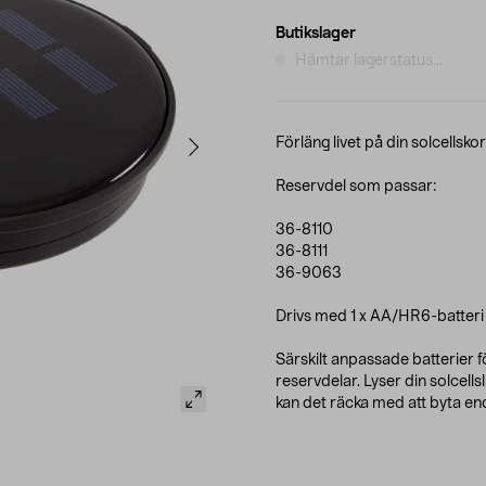
Butikslager
Hämtar lagerstatus...
Förläng livet på din solcellskorg
Reservdel som passar:
36-8110
36-8111
36-9063
Drivs med 1 x AA/HR6-batteri (
Särskilt anpassade batterier fö
reservdelar. Lyser din solcell
kan det räcka med att byta end