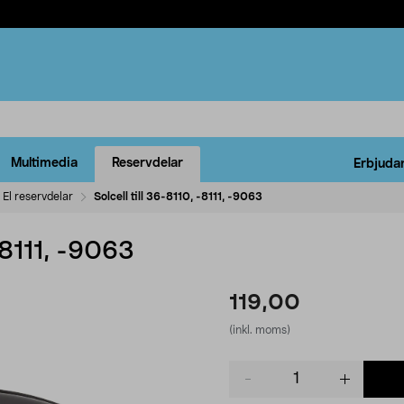
Multimedia
Reservdelar
Erbjuda
El reservdelar
Solcell till 36-8110, -8111, -9063
 -8111, -9063
119,00
(inkl. moms)
Product
quantity