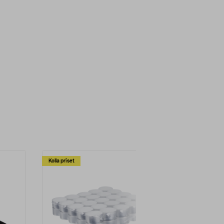
Kolla priset
Multibuy