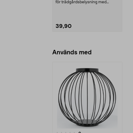
för trädgårdsbelysning med
solceller och AA-...
39,90
Lägg i varukorg
Används med