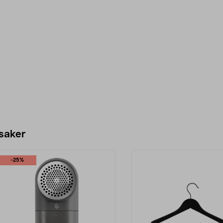
 saker
-25%