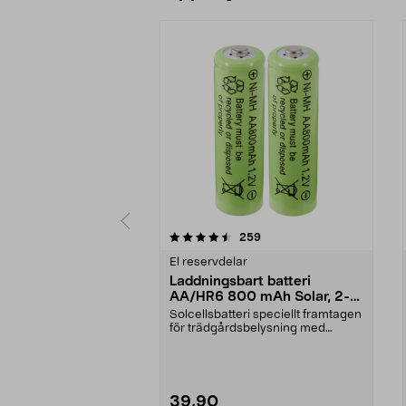
5 av 5 stjärnor
4.0 av 5 stjärnor
recensioner
259
El reservdelar
Laddningsbart batteri
AA/HR6 800 mAh Solar, 2-
pack
Solcellsbatteri speciellt framtagen
för trädgårdsbelysning med
solceller och AA-...
39,90