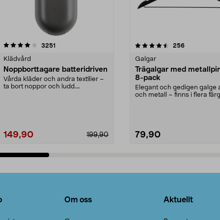
4.5av 5 stjärnor
recensioner
4.0av 5 stjärnor
recensioner
3251
256
Klädvård
Galgar
Noppborttagare batteridriven
Trägalgar med metallpi
8-pack
Vårda kläder och andra textilier –
ta bort noppor och ludd.
Elegant och gedigen galge a
Noppborttagaren fräs...
och metall – finns i flera färg
Galge med sv...
149,90
79,90
199,90
Lägg i varukorg
Lägg i varukorg
o
Om oss
Aktuellt