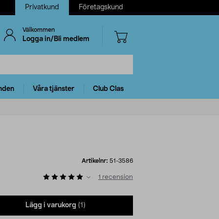
Privatkund
Företagskund
Välkommen
Logga in/Bli medlem
nden
Våra tjänster
Club Clas
Artikelnr:
51-3586
1
recension
Lägg i varukorg
(1)