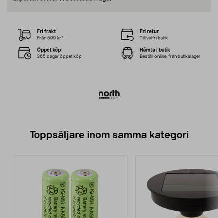
Fri frakt
Fri retur
Från 599 kr*
Till valfri butik
Öppet köp
Hämta i butik
365 dagar öppet köp
Beställ online, från butikslager
Toppsäljare inom samma kategori