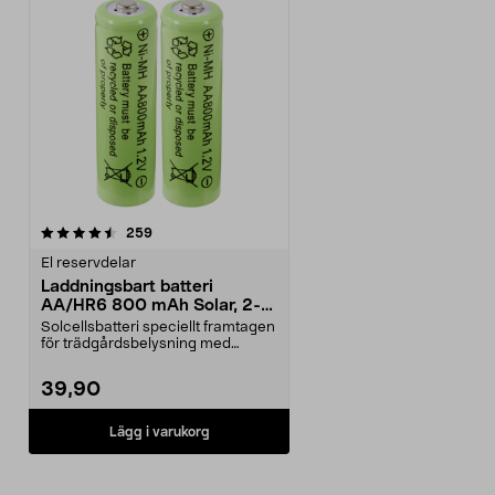
recensioner
259
El reservdelar
Laddningsbart batteri
AA/HR6 800 mAh Solar, 2-
pack
Solcellsbatteri speciellt framtagen
för trädgårdsbelysning med
solceller och AA-...
39,90
Lägg i varukorg