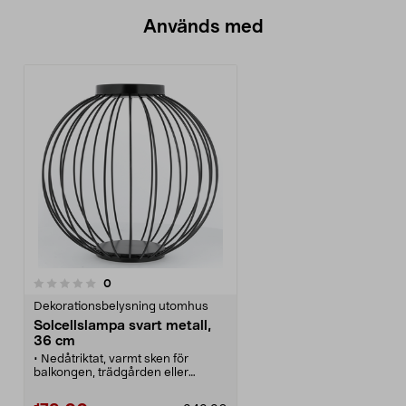
Används med
recensioner
0
Dekorationsbelysning utomhus
Solcellslampa svart metall,
36 cm
• Nedåtriktat, varmt sken för
balkongen, trädgården eller
altanen.
• Dekorera utomhus med en