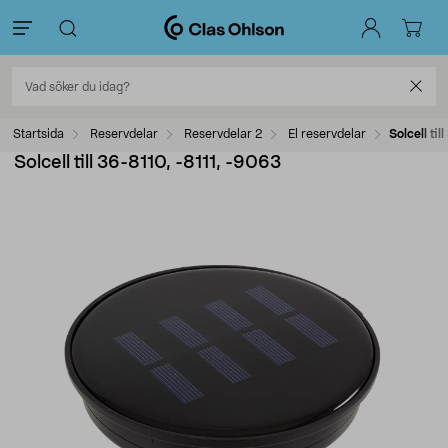
Startsida
Reservdelar
Reservdelar 2
El reservdelar
Solcell ti
Solcell till 36-8110, -8111, -9063