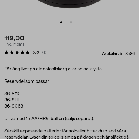
119,00
(inkl. moms)
5.0
(
1
)
Artikelnr:
51-3586
Förläng livet på din solcellskorg eller solcellslykta.
Reservdel som passar:
36-8110
36-8111
36-9063
Drivs med 1 x AA/HR6-batteri (säljs separat).
Särskilt anpassade batterier för solceller hittar du bland våra
reservdelar. Lyser din solcellslampa på dagen och är släckt på