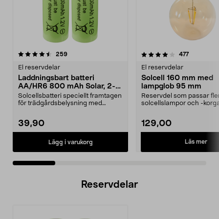
4.0 av 5 stjärnor
recensioner
4.5 av 5 stjärnor
recensione
259
477
El reservdelar
El reservdelar
Laddningsbart batteri
Solcell 160 mm med
AA/HR6 800 mAh Solar, 2-
lampglob 95 mm
pack
Solcellsbatteri speciellt framtagen
Reservdel som passar fle
för trädgårdsbelysning med
solcellslampor och -korga
solceller och AA-...
Northlight. Solcell d...
39,90
129,00
Läs mer
Lägg i varukorg
Reservdelar