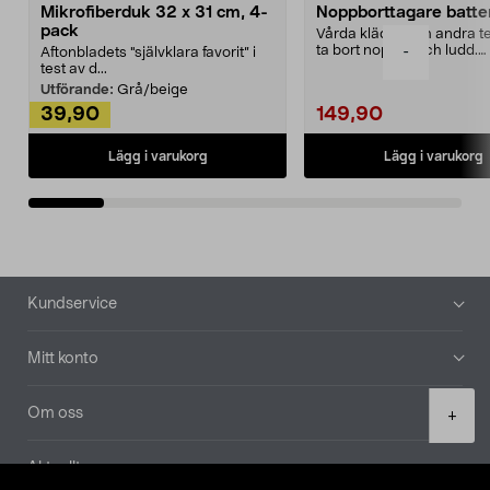
Mikrofiberduk 32 x 31 cm, 4-
Noppborttagare batter
pack
Vårda kläder och andra tex
ta bort noppor och ludd.
-
Aftonbladets "självklara favorit” i
Noppborttagaren fräs...
test av d...
Utförande:
Grå/beige
39,90
149,90
Lägg i varukorg
Lägg i varukorg
Sidfot
Kundservice
Mitt konto
Product
Om oss
+
quantity
Aktuellt