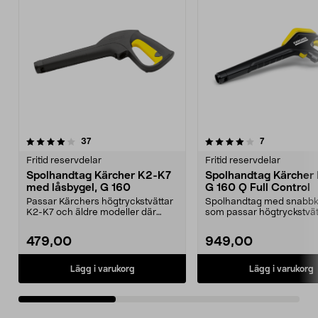
4.0av 5 stjärnor
recensioner
4.5av 5 stjärnor
recensioner
37
7
Fritid reservdelar
Fritid reservdelar
Spolhandtag Kärcher K2-K7
Spolhandtag Kärcher
med låsbygel, G 160
G 160 Q Full Control
Passar Kärchers högtryckstvättar
Spolhandtag med snabbk
K2-K7 och äldre modeller där
som passar högtryckstvät
slangen låses med ...
Kärcher K4 och K5 med Po
479,00
949,00
Lägg i varukorg
Lägg i varukorg