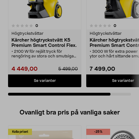
recensioner
recensioner
0
0
0.0 av 5 stjärnor
Högtryckstvättar
Högtryckstvättar
Kärcher högtryckstvätt K5
Kärcher högtryckstvät
Premium Smart Control Flex.
Premium Smart Contro
• 2100 W för rejält tryck för
• 3000 W för extra power 
rengöring av stora och smutsiga
ytor och hårt sittande smu
ytor.
• Kärcher K7 Premium Sm
• Kärcher K5 Premium Smart
Control Flex med boost-lä
4 449,00
7 499,00
5 499,00
Control Flex med boost-läge för
extra effekt.
extra effekt.
• Tvätta smart och effektiv
• Tvätta smart och effektivt via
Bluetooth och appen Kär
Se varianter
Se varianter
Bluetooth och appen Kärcher
Home & Garden.
Home & Garden.
• Kraftfull högtryckstvätt f
• Kraftfull högtryckstvätt för
rengöring av båtar, pooler
rengöring av cyklar, bilar och
husbilar och uppfarter.
trädgårdsmöbler.
• Extra smidig slang (10 m
• Extra smidig slang (10 m) - enkel
att hantera även i kallare
Ovanligt bra pris på vanliga saker
att hantera även i kallare väderlek.
Kolla priset
-25%