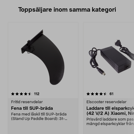
Toppsäljare inom samma kategori
4.5 av 5 stjärnor
recensioner
4.5 av 5 stjärnor
recensioner
112
61
Fritid reservdelar
Elscooter reservdelar
Fena till SUP-bräda
Laddare till elsparkcy
(42 V/2 A) Xiaomi, Ni
Fena med låskil till SUP-bräda
E-Way m.fl.
(Stand Up Paddle Board): 31-
Prisvärd laddare som pas
974331-2059, E11 Pass...
mängd elsparkcyklar från
Ninebot och E-Wa...