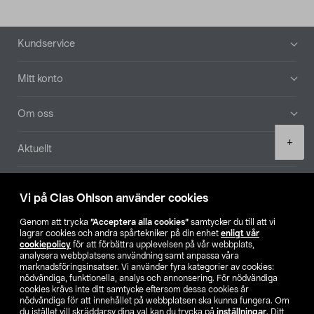
Sidfot
Kundservice
Mitt konto
Om oss
Product
+
Aktuellt
quantity
Våra bolag
Vi på Clas Ohlson använder cookies
Hitta butik
Genom att trycka
”Acceptera alla cookies”
samtycker du till att vi
lagrar cookies och andra spårtekniker på din enhet
enligt vår
cookiepolicy
för att förbättra upplevelsen på vår webbplats,
SE
NO
FI
analysera webbplatsens användning samt anpassa våra
marknadsföringsinsatser. Vi använder fyra kategorier av cookies:
nödvändiga, funktionella, analys och annonsering. För nödvändiga
cookies krävs inte ditt samtycke eftersom dessa cookies är
nödvändiga för att innehållet på webbplatsen ska kunna fungera. Om
du istället vill skräddarsy dina val kan du trycka på
inställningar
. Ditt