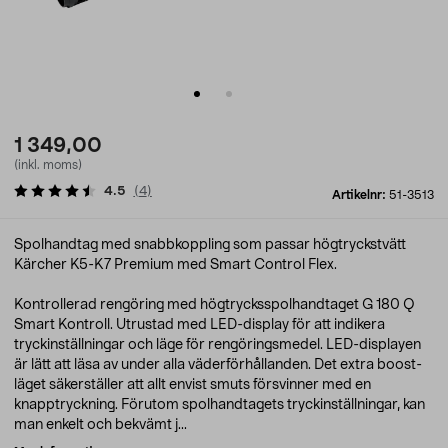
1 349,00
(inkl. moms)
4.5
(
4
)
Artikelnr:
51-3513
Spolhandtag med snabbkoppling som passar högtryckstvätt
Kärcher K5-K7 Premium med Smart Control Flex.
Kontrollerad rengöring med högtrycksspolhandtaget G 180 Q
Smart Kontroll. Utrustad med LED-display för att indikera
tryckinställningar och läge för rengöringsmedel. LED-displayen
är lätt att läsa av under alla väderförhållanden. Det extra boost-
läget säkerställer att allt envist smuts försvinner med en
knapptryckning. Förutom spolhandtagets tryckinställningar, kan
man enkelt och bekvämt j...