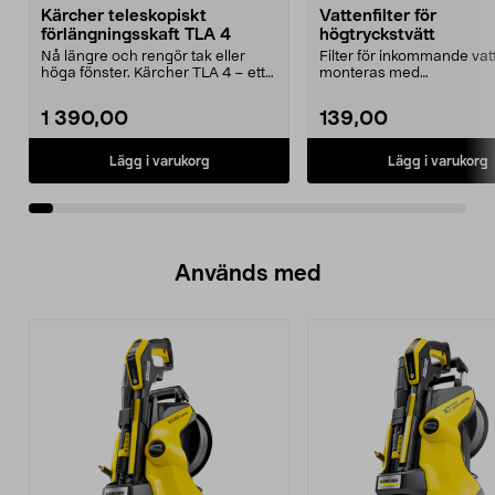
Kärcher teleskopiskt
Vattenfilter för
förlängningsskaft TLA 4
högtryckstvätt
Nå längre och rengör tak eller
Filter för inkommande va
höga fönster. Kärcher TLA 4 – ett
monteras med
teleskopiskt fö...
anslutningar/snabbkoppl
(sälj...
1 390,00
139,00
Lägg i varukorg
Lägg i varukorg
Används med