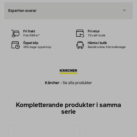
Experten svarar
Fri frakt
Fri retur
Från 599 kr*
Till valfri butik
Öppet köp
Hämta i butik
365 dagar öppet köp
Beställ online, från butikslager
Kärcher
-
Se alla produkter
Kompletterande produkter i samma
serie