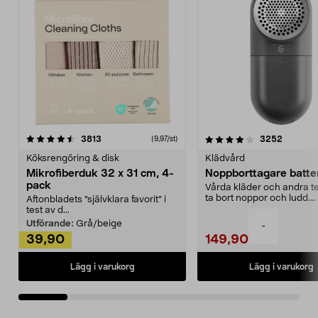
4.0av 5 stjärnor
recensioner
4.5av 5 stjärnor
recensio
3813
3252
(9,97/st)
Köksrengöring & disk
Klädvård
Mikrofiberduk 32 x 31 cm, 4-
Noppborttagare batter
pack
Vårda kläder och andra tex
ta bort noppor och ludd.
Aftonbladets "självklara favorit” i
Noppborttagaren fräs...
test av d...
Utförande:
Grå/beige
-
39,90
149,90
Lägg i varukorg
Lägg i varukorg