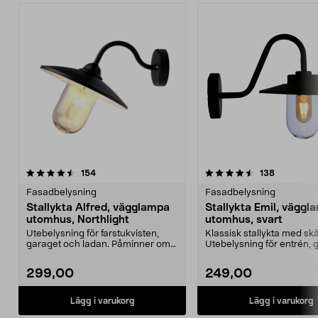
4.5 av 5 stjärnor
recensioner
4.5 av 5 stjärnor
recensione
154
138
Fasadbelysning
Fasadbelysning
Stallykta Alfred, vägglampa
Stallykta Emil, väggl
utomhus, Northlight
utomhus, svart
Utebelysning för farstukvisten,
Klassisk stallykta med skär
garaget och ladan. Påminner om
Utebelysning för entrén, 
den klassiska sta...
eller lada...
299,00
249,00
Lägg i varukorg
Lägg i varukorg