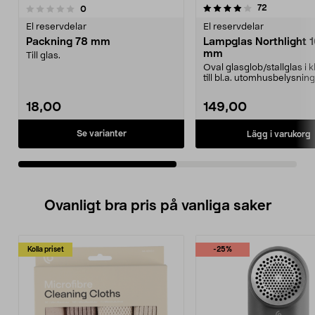
4.0av 5 stjärnor
4.0av 5 stjärnor
recensioner
72
recensioner
0
El reservdelar
El reservdelar
Packning 78 mm
Lampglas Northlight 
mm
Till glas.
Oval glasglob/stallglas i k
till bl.a. utomhusbelysning
36-14...
18,00
149,00
Se varianter
Lägg i varukorg
Ovanligt bra pris på vanliga saker
Kolla priset
-25%