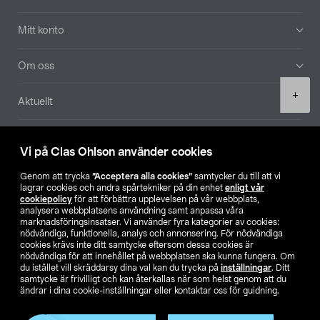
Mitt konto
Om oss
Product
+
Aktuellt
quantity
Våra bolag
Vi på Clas Ohlson använder cookies
Hitta butik
Genom att trycka
”Acceptera alla cookies”
samtycker du till att vi
lagrar cookies och andra spårtekniker på din enhet
enligt vår
cookiepolicy
för att förbättra upplevelsen på vår webbplats,
SE
NO
FI
analysera webbplatsens användning samt anpassa våra
marknadsföringsinsatser. Vi använder fyra kategorier av cookies:
nödvändiga, funktionella, analys och annonsering. För nödvändiga
cookies krävs inte ditt samtycke eftersom dessa cookies är
nödvändiga för att innehållet på webbplatsen ska kunna fungera. Om
du istället vill skräddarsy dina val kan du trycka på
inställningar
. Ditt
samtycke är frivilligt och kan återkallas när som helst genom att du
ändrar i dina cookie-inställningar eller kontaktar oss för guidning.
Köpvillkor
Privacy statement
Klubbvillkor
För företag
Ändra till priser exklusive moms