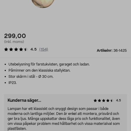
299,00
(inkl. moms)
4.5
(
154
)
Artikelnr:
36-1425
Utebelysning för farstukvisten, garaget och ladan.
Påminner om den klassiska stallyktan.
Stor skärm i stål - Ø 30 cm.
IP23.
Kunderna säger...
4.5
Lampan har ett klassiskt och snyggt design som passar i både
moderna och lantliga miljöer. Den är enkel att montera, prisvärd och
ger bra ljus. Många uppskattar dess låga pris och funktionalitet, även
om vissa påpekar problem med hållbarhet och vissa materialval som
plastfästen.