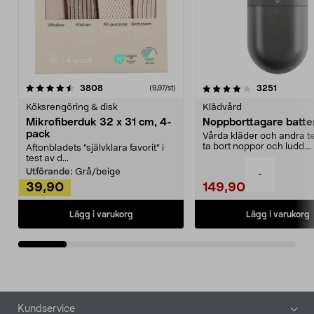
4.0av 5 stjärnor
recensioner
4.5av 5 stjärnor
recensio
3808
3251
(9,97/st)
Köksrengöring & disk
Klädvård
Mikrofiberduk 32 x 31 cm, 4-
Noppborttagare batter
pack
Vårda kläder och andra tex
ta bort noppor och ludd.
Aftonbladets "självklara favorit” i
Noppborttagaren fräs...
test av d...
Utförande:
Grå/beige
-
39,90
149,90
Lägg i varukorg
Lägg i varukorg
Sidfot
Kundservice