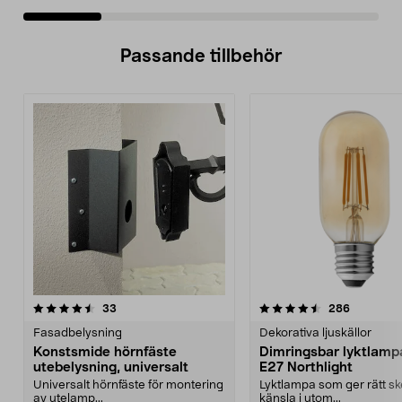
Passande tillbehör
4.5av 5 stjärnor
recensioner
4.5av 5 stjärnor
recension
33
286
Fasadbelysning
Dekorativa ljuskällor
Konstsmide hörnfäste
Dimringsbar lyktlamp
utebelysning, universalt
E27 Northlight
Universalt hörnfäste för montering
Lyktlampa som ger rätt s
av utelamp...
känsla i utom...