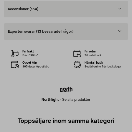
Recensioner
(154)
Experten svarar
(13 besvarade frågor)
Fri frakt
Fri retur
Från 599 kr*
Till valfri butik
Öppet köp
Hämta i butik
365 dagar öppet köp
Beställ online, från butikslager
Northlight
-
Se alla produkter
Toppsäljare inom samma kategori