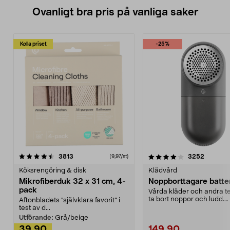
Ovanligt bra pris på vanliga saker
Kolla priset
-25%
4.0av 5 stjärnor
recensioner
4.5av 5 stjärnor
recensio
3813
3252
(9,97/st)
Köksrengöring & disk
Klädvård
Mikrofiberduk 32 x 31 cm, 4-
Noppborttagare batter
pack
Vårda kläder och andra tex
ta bort noppor och ludd.
Aftonbladets "självklara favorit” i
Noppborttagaren fräs...
test av d...
Utförande:
Grå/beige
39,90
149,90