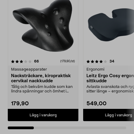
4.0 av 5 stjärnor
recensioner
4.5 av 5 stjärnor
recensione
66
34
(179,90/st)
Massageapparater
Ergonomi
Nacksträckare, kiropraktisk
Leitz Ergo Cosy ergo
cervikal nackkudde
sittkudde
Tålig och bekväm kudde som kan
Avlasta svanskota och ry
lindra spänningar och ömhet i
sitter länge – ergonomisk
nacke och axlar. Ki...
sittkudde. Leitz Erg...
179,90
549,00
Lägg i varukorg
Lägg i varukorg