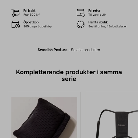
Fri frakt
Fri retur
Från 599 kr*
Till valfri butik
Öppet köp
Hämta i butik
365 dagar öppet köp
Beställ online, från butikslager
Swedish Posture
-
Se alla produkter
Kompletterande produkter i samma
serie