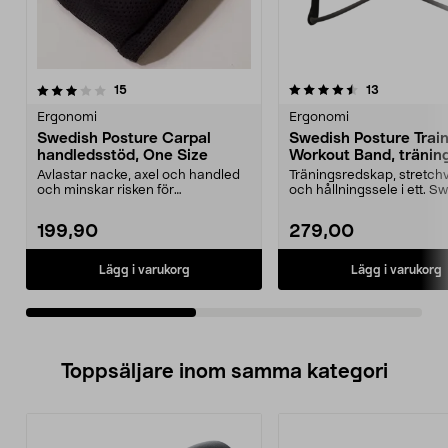
4.5av 5 stjärnor
recensioner
4.0av 5 stjärnor
recensioner
15
13
Ergonomi
Ergonomi
Swedish Posture Carpal
Swedish Posture Trai
handledsstöd, One Size
Workout Band, tränin
3 i 1
Avlastar nacke, axel och handled
Träningsredskap, stretch
och minskar risken för
och hållningssele i ett. S
belastningsskador. Swedi...
Posture Trainer...
199,90
279,00
Lägg i varukorg
Lägg i varukorg
Toppsäljare inom samma kategori