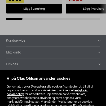
Lägg i varukorg
Lägg i varukorg
Sidfot
Kundservice
Mitt konto
Om oss
Aktuellt
Vi på Clas Ohlson använder cookies
Genom att trycka
”Acceptera alla cookies”
samtycker du till att vi
Våra bolag
lagrar cookies och andra spårtekniker på din enhet
enligt vår
cookiepolicy
för att förbättra upplevelsen på vår webbplats,
analysera webbplatsens användning samt anpassa våra
Hitta butik
marknadsföringsinsatser. Vi använder fyra kategorier av cookies:
nödvändiga, funktionella, analys och annonsering. För nödvändiga