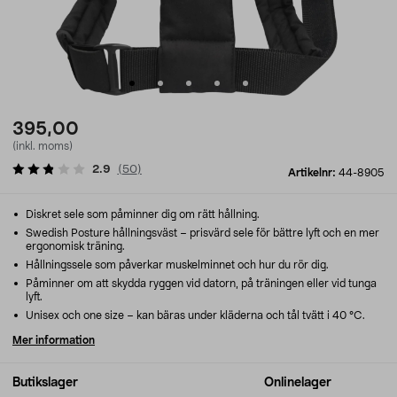
395,00
(inkl. moms)
2.9
(
50
)
Artikelnr:
44-8905
Diskret sele som påminner dig om rätt hållning.
Swedish Posture hållningsväst – prisvärd sele för bättre lyft och en mer
ergonomisk träning.
Hållningssele som påverkar muskelminnet och hur du rör dig.
Påminner om att skydda ryggen vid datorn, på träningen eller vid tunga
lyft.
Unisex och one size – kan bäras under kläderna och tål tvätt i 40 °C.
Mer information
Butikslager
Onlinelager