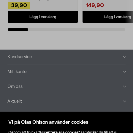
39,90
149,90
Lägg i varukorg
Lägg i varukorg
Sidfot
Kundservice
Mitt konto
Om oss
Aktuellt
Våra bolag
Vi på Clas Ohlson använder cookies
Hitta butik
Genom att trycka
”Acceptera alla cookies”
samtycker du till att vi