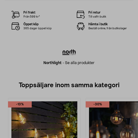
Fri frakt
Fri retur
Från 599 kr*
Till valfri butik
Öppet köp
Hämta i butik
365 dagar öppet köp
Beställ online, från butikslager
Northlight
-
Se alla produkter
Toppsäljare inom samma kategori
-13%
-30%