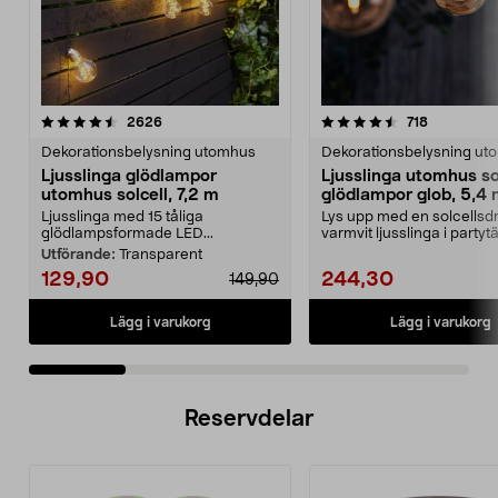
4.5 av 5 stjärnor
recensioner
4.5 av 5 stjärnor
recensione
2626
718
Dekorationsbelysning utomhus
Dekorationsbelysning ut
Ljusslinga glödlampor
Ljusslinga utomhus so
utomhus solcell, 7,2 m
glödlampor glob, 5,4
Ljusslinga med 15 tåliga
Lys upp med en solcellsdr
glödlampsformade LED...
varmvit ljusslinga i partytä
altanen elle...
Utförande:
Transparent
129,90
244,30
149,90
Lägg i varukorg
Lägg i varukorg
Reservdelar