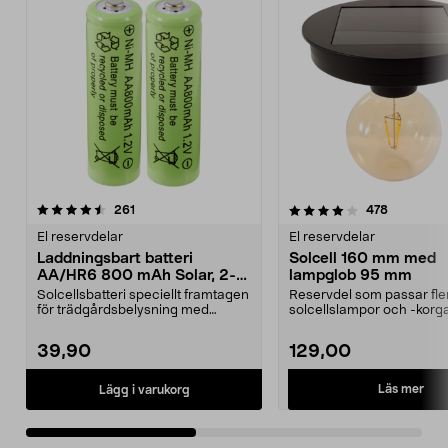
4.0av 5 stjärnor
recensioner
4.5av 5 stjärnor
recension
261
478
El reservdelar
El reservdelar
Laddningsbart batteri
Solcell 160 mm med
AA/HR6 800 mAh Solar, 2-
lampglob 95 mm
pack
Solcellsbatteri speciellt framtagen
Reservdel som passar fle
för trädgårdsbelysning med
solcellslampor och -korga
solceller och AA-...
Northlight. Solcell d...
39,90
129,00
Läs mer
Lägg i varukorg