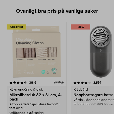
Ovanligt bra pris på vanliga saker
Kolla priset
-25%
4.0av 5 stjärnor
recensioner
4.5av 5 stjärnor
recensio
3816
3254
(9,97/st)
Köksrengöring & disk
Klädvård
Mikrofiberduk 32 x 31 cm, 4-
Noppborttagare batter
pack
Vårda kläder och andra tex
ta bort noppor och ludd.
Aftonbladets "självklara favorit” i
Noppborttagaren fräs...
test av d...
Utförande:
Grå/beige